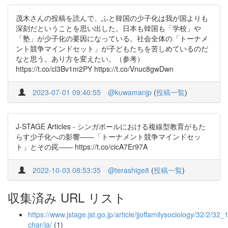
茂木さんの投稿を読んで、ふと韓国の少子化は我が国よりも
深刻だということを思い出した。日本も韓国も「学校」や
「塾」が少子化の要因になっている。社会全体の「トーナメ
ント競争マインドセット」が子どもたちを苦しめているのだ
なと思う。あり方を変えたい。（参考）
https://t.co/cl3Bv1m2PY https://t.co/Vnuc8gwDwn
2023-07-01 09:40:55
@kuwamanjp
(
投稿一覧
)
J-STAGE Articles - シンガポールにおける複線型教育がもた
らす少子化への影響――「トーナメント競争マインドセッ
ト」とその罠―― https://t.co/cicA7Er97A
2022-10-03 08:53:35
@terashige8
(
投稿一覧
)
収集済み URL リスト
https://www.jstage.jst.go.jp/article/jjoffamilysociology/32/2/32_1
char/ja/
(1)