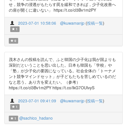
せ，競争の浸透がもたらす罠を緩和できれば，少子化改善へ
の扉が開くに違いない」 https://t.co/cl3Bv1m2PY
2023-07-01 10:58:06
@kuwamanjp
(
投稿一覧
)
1
0
茂木さんの投稿を読んで、ふと韓国の少子化は我が国よりも
深刻だということを思い出した。日本も韓国も「学校」や
「塾」が少子化の要因になっている。社会全体の「トーナメ
ント競争マインドセット」が子どもたちを苦しめているのだ
なと思う。あり方を変えたい。（参考）
https://t.co/cl3Bv1m2PY https://t.co/IkG7OUIvyS
2023-07-01 09:41:09
@kuwamanjp
(
投稿一覧
)
1
@sachico_hadano
1