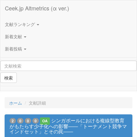
Ceek.jp Altmetrics (α ver.)
文献ランキング
新着文献
新着投稿
検索
ホーム
文献詳細
シンガポールにおける複線型教育
2
0
0
0
OA
がもたらす少子化への影響――「トーナメント競争マ
インドセット」とその罠――