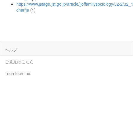
https://www.jstage.jst.go.jp/article/jjoffamilysociology/32/2/32_
char/ja
(1)
ヘルプ
ご意見はこちら
TechTech Inc.