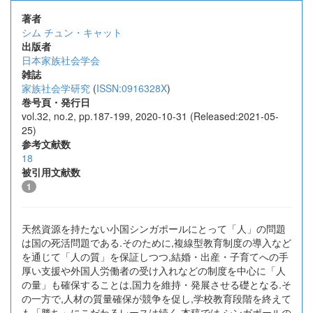
著者
シム チュン・キャット
出版者
日本家族社会学会
雑誌
家族社会学研究
(
ISSN:0916328X
)
巻号頁・発行日
vol.32, no.2, pp.187-199, 2020-10-31 (Released:2021-05-
25)
参考文献数
18
被引用文献数
1
天然資源を持たない小国シンガポールにとって「人」の問題
は国の死活問題である.そのために,複線型教育制度の導入など
を通じて「人の質」を保証しつつ,結婚・出産・子育てへの手
厚い支援や外国人労働者の受け入れなどの制度を中心に「人
の量」も確保することは,国力を維持・発展させる礎となる.そ
の一方で,人材の質量確保が競争を促し,学校教育段階を終えて
も「勝ち」にこだわるレースは続く.本稿では,シンガポールの