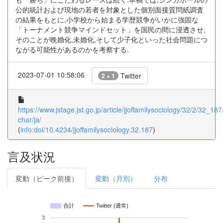
公的統計および現地の若者を対象とした個別面接質問紙調査
の結果をもとに,小学校から始まる学歴競争がいかに強固な
「トーナメント競争マインドセット」を国民の間に浸透させ,
そのことが晩婚化,未婚化,そして少子化といった社会問題につ
ながる可能性があるのかを考察する.
2023-07-01 10:58:06
Twitter
2 + 1
https://www.jstage.jst.go.jp/article/jjoffamilysociology/32/2/32_187/
char/ja/
(
info:doi/10.4234/jjoffamilysociology.32.187
)
言及状況
変動（ピーク前後）
変動（月別）
分布
合計
Twitter (通常)
3