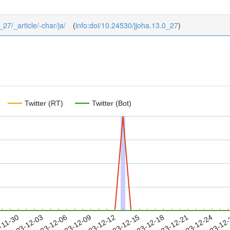
_27/_article/-char/ja/
(
info:doi/10.24530/jjoha.13.0_27
)
Twitter (RT)
Twitter (Bot)
2023-12-21
2023-12-24
2023-12
-11-30
2
2023-12-03
2023-12-06
2023-12-09
2023-12-12
2023-12-15
2023-12-18