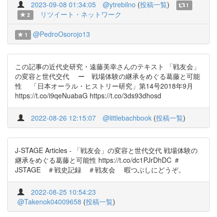
2023-09-08 01:34:05
@ytrebilno
(
投稿一覧
)
1
リツイート・ネットワーク
2
@PedroOsorojo13
1
この記事の近代史研究・遠藤美幸さんのテキスト 「戦友会」
の変容と世代交代 ー 戦場体験の継承をめぐる葛藤と可能
性 「日本オーラル・ヒストリー研究」第14号2018年9月
https://t.co/i9qeNuabaG https://t.co/3ds93dhosd
2022-08-26 12:15:07
@littlebachbook
(
投稿一覧
)
J-STAGE Articles - 「戦友会」の変容と世代交代 戦場体験の
継承をめぐる葛藤と可能性 https://t.co/dc1PJrDhDC ＃
JSTAGE ＃戦史記録 ＃戦友会 暇つぶしにどうぞ。
2022-08-25 10:54:23
@Takenok04009658
(
投稿一覧
)