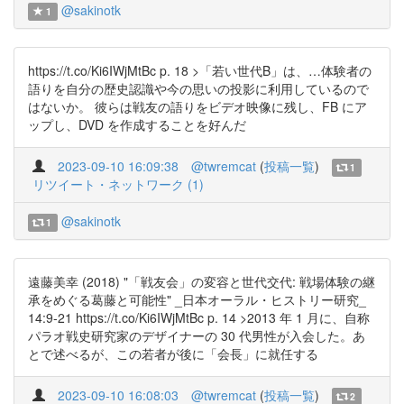
@sakinotk
1
https://t.co/Ki6IWjMtBc p. 18 >「若い世代B」は、…体験者の
語りを自分の歴史認識や今の思いの投影に利用しているので
はないか。 彼らは戦友の語りをビデオ映像に残し、FB にア
ップし、DVD を作成することを好んだ
2023-09-10 16:09:38
@twremcat
(
投稿一覧
)
1
リツイート・ネットワーク (1)
@sakinotk
1
遠藤美幸 (2018) "「戦友会」の変容と世代交代: 戦場体験の継
承をめぐる葛藤と可能性" _日本オーラル・ヒストリー研究_
14:9-21 https://t.co/Ki6IWjMtBc p. 14 >2013 年 1 月に、自称
パラオ戦史研究家のデザイナーの 30 代男性が入会した。あ
とで述べるが、この若者が後に「会長」に就任する
2023-09-10 16:08:03
@twremcat
(
投稿一覧
)
2