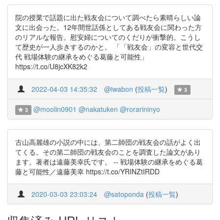
院の授業で話題に出た戦友会について調べたら素晴らしい論
文に出会った。12年間世話係としてある戦友会に関わった方
のリアルな報告。慰安婦についてのくだりが衝撃的。こうし
て歴史が一人歩きするのかと。 「「戦友会」の変容と世代交
代 戦場体験の継承をめぐる葛藤と可能性」
https://t.co/U8jcXK82k2
2022-04-03 14:35:32
@iwabon
(
投稿一覧
)
3
@moolin0901
@nakatuken
@rorarininyo
3
古山高麗雄の小説の中には、第二師団の戦友会の話がよく出
てくる。その第二師団の戦友会のことを調査した論文があり
ます。著者は遠藤美幸氏です。 -- 戦場体験の継承をめぐる葛
藤と可能性／遠藤美幸 https://t.co/YRINZtIRDD
2020-03-03 23:03:24
@satoponda
(
投稿一覧
)