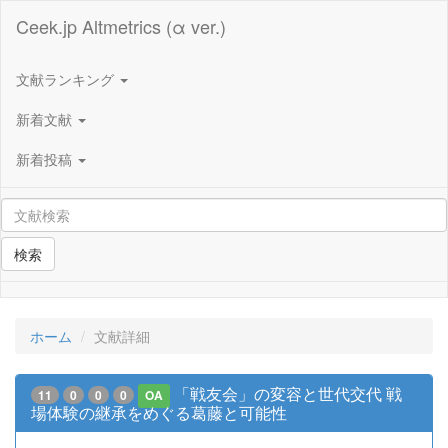
Ceek.jp Altmetrics (α ver.)
文献ランキング
新着文献
新着投稿
検索
ホーム
文献詳細
「戦友会」の変容と世代交代 戦
11
0
0
0
OA
場体験の継承をめぐる葛藤と可能性