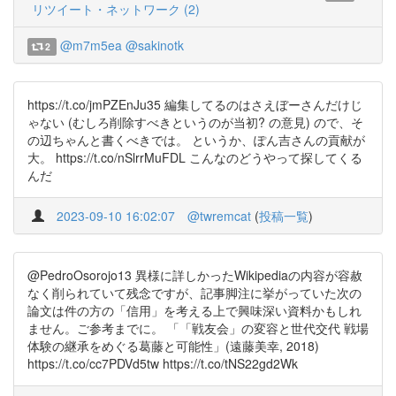
リツイート・ネットワーク (2)
@m7m5ea
@sakinotk
2
https://t.co/jmPZEnJu35 編集してるのはさえぼーさんだけじ
ゃない (むしろ削除すべきというのが当初? の意見) ので、そ
の辺ちゃんと書くべきでは。 というか、ぽん吉さんの貢献が
大。 https://t.co/nSlrrMuFDL こんなのどうやって探してくる
んだ
2023-09-10 16:02:07
@twremcat
(
投稿一覧
)
@PedroOsorojo13 異様に詳しかったWikipediaの内容が容赦
なく削られていて残念ですが、記事脚注に挙がっていた次の
論文は件の方の「信用」を考える上で興味深い資料かもしれ
ません。ご参考までに。 「「戦友会」の変容と世代交代 戦場
体験の継承をめぐる葛藤と可能性」(遠藤美幸, 2018)
https://t.co/cc7PDVd5tw https://t.co/tNS22gd2Wk