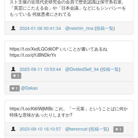
スト主催の近現代史研究会の会員で歴史認識は保守系右派。
「英霊にこたえる会」や「日本会議」などにもシンパシーを
もっている 何故悪者にされてる
2024-01-06 00:41:34
@neichin_rina
(
投稿一覧
)
https://t.co/XxdLQCd6OP いいことが書いてあるね
https://t.co/qYJBNDkrYx
2023-09-11 10:53:44
@DividedSelf_94
(
投稿一覧
)
1
@Dekao
1
https://t.co/Ki6IWjMtBc これ、「一元客」ということばに何か
特殊な意味があったりしますか?
2023-09-10 16:10:57
@twremcat
(
投稿一覧
)
1