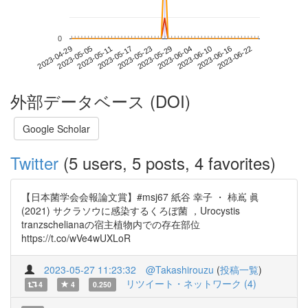
0
2023-06-16
2023-04-29
2023-05-17
2023-06-04
2023-06-22
2023-05-05
2023-05-23
2023-06-10
2023-05-11
2023-05-29
外部データベース (DOI)
Google Scholar
Twitter
(5 users, 5 posts, 4 favorites)
【日本菌学会会報論文賞】#msj67 紙谷 幸子 ・ 柿嶌 眞
(2021) サクラソウに感染するくろぼ菌 ，Urocystis
tranzschelianaの宿主植物内での存在部位
https://t.co/wVe4wUXLoR
2023-05-27 11:23:32
@Takashirouzu
(
投稿一覧
)
リツイート・ネットワーク (4)
4
4
0.250