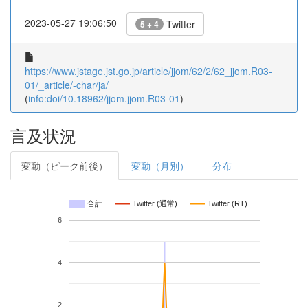
2023-05-27 19:06:50
Twitter
5 + 4
https://www.jstage.jst.go.jp/article/jjom/62/2/62_jjom.R03-
01/_article/-char/ja/
(
info:doi/10.18962/jjom.jjom.R03-01
)
言及状況
変動（ピーク前後）
変動（月別）
分布
合計
Twitter (通常)
Twitter (RT)
6
4
2