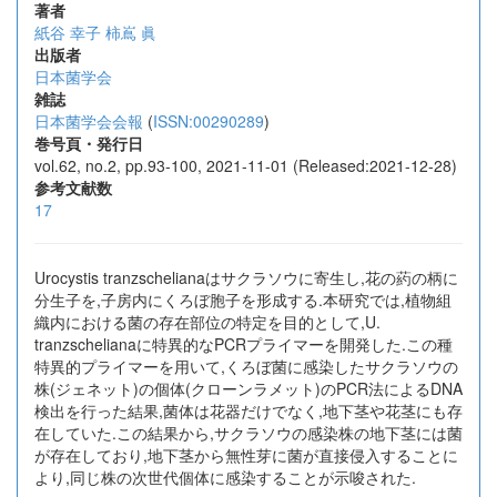
著者
紙谷 幸子
柿嶌 眞
出版者
日本菌学会
雑誌
日本菌学会会報
(
ISSN:00290289
)
巻号頁・発行日
vol.62, no.2, pp.93-100, 2021-11-01 (Released:2021-12-28)
参考文献数
17
Urocystis tranzschelianaはサクラソウに寄生し,花の葯の柄に
分生子を,子房内にくろぼ胞子を形成する.本研究では,植物組
織内における菌の存在部位の特定を目的として,U.
tranzschelianaに特異的なPCRプライマーを開発した.この種
特異的プライマーを用いて,くろぼ菌に感染したサクラソウの
株(ジェネット)の個体(クローンラメット)のPCR法によるDNA
検出を行った結果,菌体は花器だけでなく,地下茎や花茎にも存
在していた.この結果から,サクラソウの感染株の地下茎には菌
が存在しており,地下茎から無性芽に菌が直接侵入することに
より,同じ株の次世代個体に感染することが示唆された.