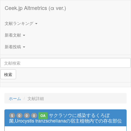
Ceek.jp Altmetrics (α ver.)
文献ランキング
新着文献
新着投稿
検索
ホーム
文献詳細
サクラソウに感染するくろぼ
5
0
0
0
OA
菌,Urocystis tranzschelianaの宿主植物内での存在部位