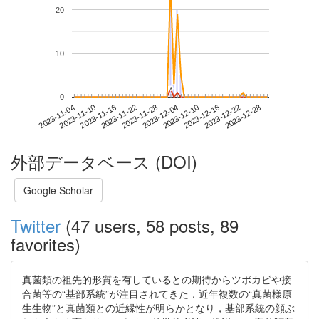
20
10
*
*
0
2023-12-22
2023-11-04
2023-11-22
2023-12-10
2023-12-28
2023-11-10
2023-11-28
2023-12-16
2023-11-16
2023-12-04
外部データベース (DOI)
Google Scholar
Twitter
(47 users, 58 posts, 89
favorites)
真菌類の祖先的形質を有しているとの期待からツボカビや接
合菌等の“基部系統”が注目されてきた．近年複数の“真菌様原
生生物”と真菌類との近縁性が明らかとなり，基部系統の顔ぶ