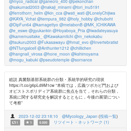
@myco_radical
@ganecro_400
@pekonchan
@sakumad2003
@nakaji_minami
@tori_inu5191
@ferrothorn_helm
@kin_cca
@wati_wati
@LonelyChijiwa
@KAYA_Vchat
@tempura_982
@holy_hobby
@chuboht
@DipFun64
@kamagettyo
@metabonB
@MK_ICHIKAWA
@e_eswe
@gyukankin
@Hoyaboya_Pria
@iwadateyasuya
@kamemusitake_
@KawakamiIchi
@m_nekokabu
@tsukuru2003
@Fukasawayu
@hmat_evo
@Invertebratist
@NTfungalcell
@Anthunter1212
@chiilichen
@hangnail_virosa
@hone_moon
@kshimoyama
@mogu_kabuki
@pseudotemple
@sornance
総説 真菌類基部系統群の分類・系統学的研究の現状
https://t.co/g6pLd9M1cw “本稿では，広義ツボカビ門および
オピストスポリディア系統群に焦点を当て，それらの分類，
系統に関する研究史を解説するとともに，今後の展望につい
て考察”
2023-12-02 23:18:10
@Mycology_Japan
(
投稿一覧
)
リツイート・ネットワーク (1)
1
1
0.000