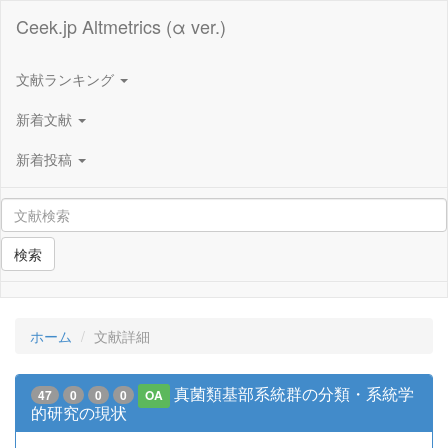
Ceek.jp Altmetrics (α ver.)
文献ランキング
新着文献
新着投稿
検索
ホーム
文献詳細
真菌類基部系統群の分類・系統学
47
0
0
0
OA
的研究の現状