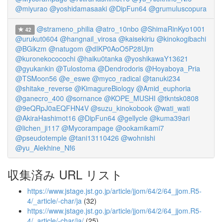
@miyurao
@yoshidamasaaki
@DipFun64
@grumuluscopura
@strameno_philia
@atro_10nbo
@ShimaRinKyo1001
42
@urukut0604
@hangnail_virosa
@kaisekiriu
@kinokogibachi
@BGikzm
@natugom
@dIKP0AoO5P28Ujm
@kuronekococochi
@haiku0tanka
@yoshikawaY13621
@gyukankin
@Tulostoma
@Dendrodoris
@Hoyaboya_Pria
@TSMoon56
@e_eswe
@myco_radical
@tanuki234
@shitake_reverse
@KimagureBiology
@Amid_euphoria
@ganecro_400
@sornance
@KOPE_MUSHI
@tkntsk0808
@9eQRpJ0aEQFHN4V
@suzu_kinokobook
@wati_wati
@AkiraHashimot16
@DipFun64
@gellycle
@kuma39ari
@lichen_ji117
@Mycorampage
@ookamikami7
@pseudotemple
@tani13110426
@wohnishi
@yu_Alekhine_Nf6
収集済み URL リスト
https://www.jstage.jst.go.jp/article/jjom/64/2/64_jjom.R5-
4/_article/-char/ja
(32)
https://www.jstage.jst.go.jp/article/jjom/64/2/64_jjom.R5-
4/_article/-char/ja/
(25)