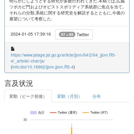
明らかにしようとする研究が多数行われてきた.本稿では,広義
ツボカビ門およびオピストスポリディア系統群に焦点を当て,
それらの分類,系統に関する研究史を解説するとともに,今後の
展望について考察した.
2024-01-05 17:39:16
Twitter
47 + 89
https://www.jstage.jst.go.jp/article/jjom/64/2/64_jjom.R5-
4/_article/-char/ja/
(
info:doi/10.18962/jjom.jjom.R5-4
)
言及状況
変動（ピーク前後）
変動（月別）
分布
合計
Twitter (通常)
Twitter (RT)
30