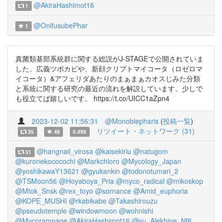
@AkiraHashimot16
1
@OnifusubePhar
1
真菌類基部系統群に関する総説がJ-STAGEで公開されていま
した。広義ツボカビや、新顔クリプトマイコータ（ロゼロマ
イコータ）&アフェリダあたりのまぁまぁカオスじみた分類
と系統に関する研究の最近の流れを解説しています。少しで
も役立てば嬉しいです。 https://t.co/UICC1aZpn4
2023-12-02 11:56:31
@Monoblepharis
(
投稿一覧
)
リツイート・ネットワーク (31)
35
48
0.499
@hangnail_virosa
@kaisekiriu
@natugom
31
@kuronekococochi
@Markchloro
@Mycology_Japan
@yoshikawaY13621
@gyukankin
@todonotumari_2
@TSMoon56
@Hoyaboya_Pria
@myco_radical
@mikoskop
@Mtok_Snsk
@rex_toyo
@sornance
@Amid_euphoria
@KOPE_MUSHI
@rkabikabe
@Takashirouzu
@pseudotemple
@windowmoon
@wohnishi
@Mycorampage
@AkiraHashimot16
@yu_Alekhine_Nf6