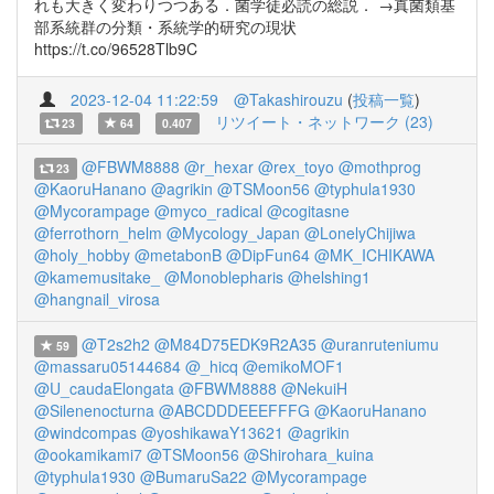
れも大きく変わりつつある．菌学徒必読の総説． →真菌類基
部系統群の分類・系統学的研究の現状
https://t.co/96528Tlb9C
2023-12-04 11:22:59
@Takashirouzu
(
投稿一覧
)
リツイート・ネットワーク (23)
23
64
0.407
@FBWM8888
@r_hexar
@rex_toyo
@mothprog
23
@KaoruHanano
@agrikin
@TSMoon56
@typhula1930
@Mycorampage
@myco_radical
@cogitasne
@ferrothorn_helm
@Mycology_Japan
@LonelyChijiwa
@holy_hobby
@metabonB
@DipFun64
@MK_ICHIKAWA
@kamemusitake_
@Monoblepharis
@helshing1
@hangnail_virosa
@T2s2h2
@M84D75EDK9R2A35
@uranruteniumu
59
@massaru05144684
@_hicq
@emikoMOF1
@U_caudaElongata
@FBWM8888
@NekuiH
@Silenenocturna
@ABCDDDEEEFFFG
@KaoruHanano
@windcompas
@yoshikawaY13621
@agrikin
@ookamikami7
@TSMoon56
@Shirohara_kuina
@typhula1930
@BumaruSa22
@Mycorampage