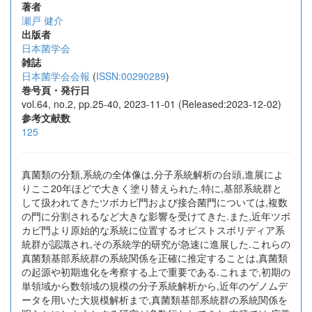
著者
瀬戸 健介
出版者
日本菌学会
雑誌
日本菌学会会報
(
ISSN:00290289
)
巻号頁・発行日
vol.64, no.2, pp.25-40, 2023-11-01 (Released:2023-12-02)
参考文献数
125
真菌類の分類,系統の全体像は,分子系統解析の台頭,進展によ
りここ20年ほどで大きく塗り替えられた.特に,基部系統群と
して扱われてきたツボカビ門および接合菌門については,複数
の門に分割されるなど大きな影響を受けてきた.また,近年ツボ
カビ門より原始的な系統に位置するオピストスポリディア系
統群が認識され,その系統学的研究が急速に進展した.これらの
真菌類基部系統群の系統関係を正確に推定することは,真菌類
の起源や初期進化を考察する上で重要である.これまで,初期の
単領域から数領域の規模の分子系統解析から,近年のゲノムデ
ータを用いた大規模解析まで,真菌類基部系統群の系統関係を