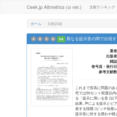
Ceek.jp Altmetrics (α ver.)
文献ランキング
ホーム
文献詳細
異なる提示音の間で出現す
4
0
0
0
OA
著者
出版者
雑誌
巻号頁・発行日
参考文献数
これまで音高に問題のあ
究では50セント程度以内
る「提示に用いる音 (以
結果, 声による提示とピ
覚する段階 (ピッチ知覚レ
提示音に対する慣れや聴