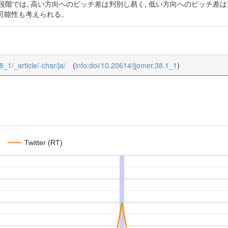
る段階では, 高い方向へのピッチ差は判別し易く, 低い方向へのピッチ
可能性も考えられる。
8_1/_article/-char/ja/
(
info:doi/10.20614/jjomer.38.1_1
)
Twitter (RT)