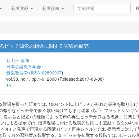
新着文献
新着投稿
るピッチ知覚の相違に関する実験的研究
新山王 政和
日本音楽教育学会
音楽教育学
(
ISSN:02896907
)
vol.38, no.1, pp.1-9, 2008 (Released:2017-08-08)
14
る歌唱を扱った研究では, 100セント以上ピッチが外れた事例を取り上
の微小なピッチ差で低く歌い続けてしまう現象 (以下, フラットシンギン
下, 提示音と記述) の種類によって声の再生ピッチが異なる現象」に関し
アノによる提示では, 指導現場における現実的対応にも直結する次の4つ
ベル) と発声で再現する段階 (ピッチ再生レベル) では, 提示音に対し
き取り方の習熟度が影響する。3. ピッチを知覚する段階では, ボーカ