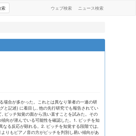
検索
ウェブ検索
ニュース検索
げる場合が多かった。これとは異なり筆者の一連の研
グと記述) に着目し, 他の先行研究でも報告されてい
て, ピッチ知覚の面から洗い直すことを試みた。その
の傾向が潜んでいる可能性を確認した。1. ピッチを知
て異なる反応が顕れる。2. ピッチを知覚する段階では,
ル音よりもピアノ音の方がピッチを判別し易い傾向があ