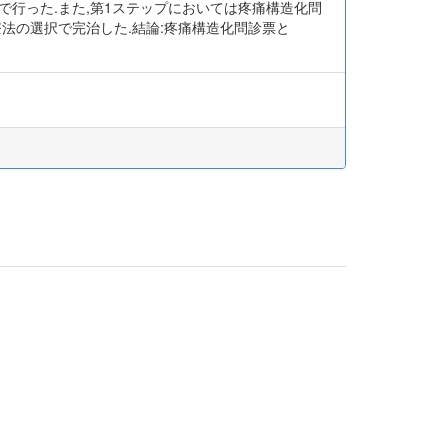
で行った.また,第1ステップにおいては疼痛構造化問
療法の選択で完治した.結論:疼痛構造化問診票と