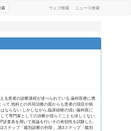
検索
ウェブ検索
ニュース検索
を訴える患者の診断過程が述べられている.歯科医療に携
よって,他科との共同治療の面からも患者の現症や病
はならない.しかしながら,臨床経験の浅い歯科医に
として専門家としての決断が揺らぐことも珍しくない.
FP診査表を用いて推論を行いその有効性を試験した.
第2ステップ「鑑別診断の列挙」,第3ステップ「鑑別