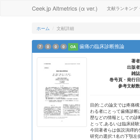
Ceek.jp Altmetrics (α ver.)
文献ランキング
ホーム
文献詳細
歯痛の臨床診断推論
7
0
0
0
OA
著者
出版者
雑誌
巻号頁・発行日
参考文献数
目的:この論文では疼痛構
わる者にとって歯痛診断
歴などの情報としての診
とって,あるいは臨床経
今回著者らは仮説演繹的な
研究の選択:1名の下顎左