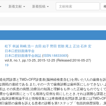
新着文献
新着投稿
松下 幸誠
和嶋 浩一
吉田 結子
野田 哲朗
尾上 正治
石井 宏
日本口腔顔面痛学会
日本口腔顔面痛学会雑誌
(
ISSN:1883308X
)
vol.8, no.1, pp.13-25, 2015-12-25 (Released:2016-05-27)
19
造化問診票とTMD+OFP診査表(脳神経検査含む)を用いた1人の歯痛
は挑戦の連続である.また,その一方で歯痛診断は歯科医にしかできない.
断は,その疾患の病態,治療法の知識と理解をも伴った正確なものでなくて
験豊かな歯科医にとっても複雑な症例を前にしたとき,それは困難な課題
臨床診断推論手法と情報収集には疼痛構造化問診票,診査にはTMD+O
側臼歯部の歯痛を訴える患者の診断を第1ステップ「包括的病歴採取」,