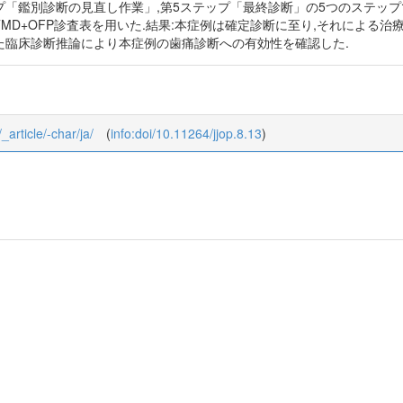
プ「鑑別診断の見直し作業」,第5ステップ「最終診断」の5つのステップ
TMD+OFP診査表を用いた.結果:本症例は確定診断に至り,それによる治
いた臨床診断推論により本症例の歯痛診断への有効性を確認した.
_article/-char/ja/
(
info:doi/10.11264/jjop.8.13
)