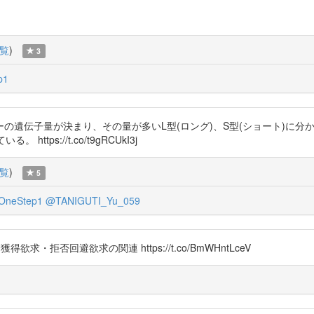
覧
)
3
p1
遺伝子量が決まり、その量が多いL型(ロング)、S型(ショート)に分か
ps://t.co/t9gRCUkI3j
覧
)
5
neStep1
@TANIGUTI_Yu_059
・拒否回避欲求の関連 https://t.co/BmWHntLceV