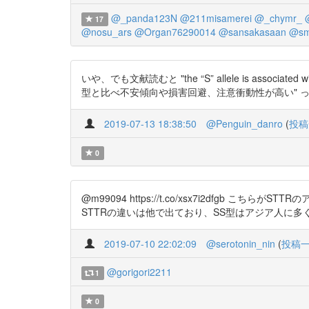
@_panda123N
@211misamerei
@_chymr_
17
@nosu_ars
@Organ76290014
@sansakasaan
@sm
いや、でも文献読むと "the “S” allele is associate
型と比べ不安傾向や損害回避、注意衝動性が高い" ってあるな。 http
2019-07-13 18:38:50
@Penguin_danro
(
投稿
0
@m99094 https://t.co/xsx7i2df
STTRの違いは他で出ており、SS型はアジア人に
2019-07-10 22:02:09
@serotonin_nin
(
投稿
@gorigori2211
1
0