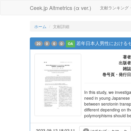
Ceek.jp Altmetrics (α ver.)
文献ランキング
ホーム
文献詳細
若年日本人男性における
20
0
0
0
OA
著者
出版者
雑誌
巻号頁・発行日
In this study, we invest
need in young Japanese m
between serotonin transp
different depending on t
polymorphisms should be 
2023-09-12 18:02:11