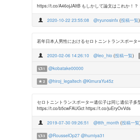
https://t.co/A46ojJAItB もしかして論文はこれか！？ htt
2020-10-22 23:55:08
@ryunosinfx
(
投稿一覧
)
若年日本人男性におけるセロトニントランスポーター遺伝子多
2020-02-06 14:26:10
@leo_hio
(
投稿一覧
)
@kobatake00000
1
@hiroj_legaltech
@KimuraYu45z
2
セロトニントランスポーター遺伝子は同じ遺伝子多
https://t.co/b5cwFAUGct https://t.co/juEryOvVds
2019-07-30 09:26:51
@8th_month
(
投稿一覧
@RousselOp27
@humiya31
3