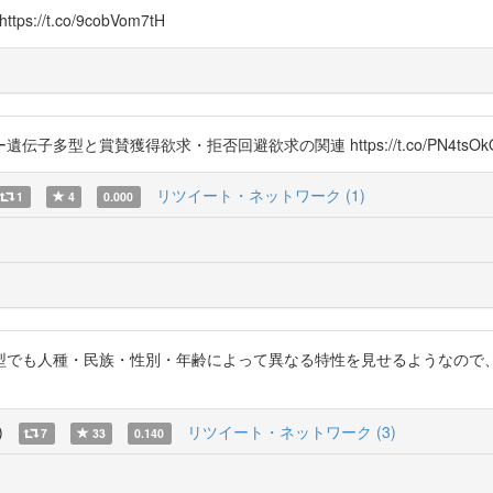
ps://t.co/9cobVom7tH
型と賞賛獲得欲求・拒否回避欲求の関連 https://t.co/PN4tsOk
リツイート・ネットワーク (1)
1
4
0.000
型でも人種・民族・性別・年齢によって異なる特性を見せるようなので
)
リツイート・ネットワーク (3)
7
33
0.140