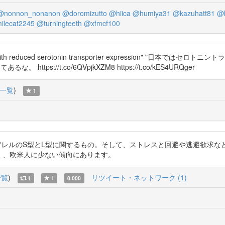
@nonnon_nonanon
@doromizutto
@hiica
@humiya31
@kazuhatt81
@k
ilecat2245
@turningteeth
@xfmcf100
d with reduced serotonin transporter expression" "日本で
s://t.co/6QVpjkXZM8 https://t.co/kES4URQger
一覧
)
1
gb こちらがSTTRのアレルのS型とL型に関するもの。そして、ストレスと回避
多く、欧米人に少ない傾向にあります。
一覧
)
リツイート・ネットワーク (1)
1
1
0.000