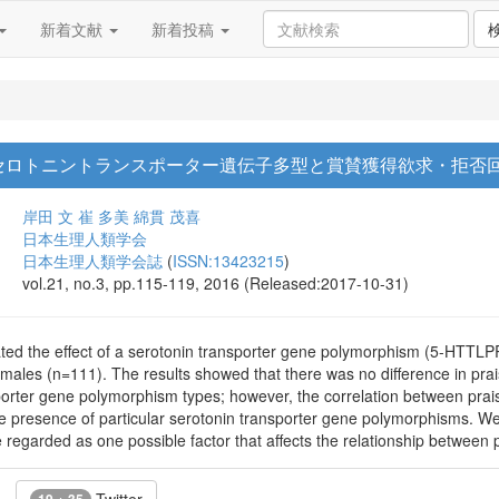
新着文献
新着投稿
セロトニントランスポーター遺伝子多型と賞賛獲得欲求・拒否
岸田 文
崔 多美
綿貫 茂喜
日本生理人類学会
日本生理人類学会誌
(
ISSN:13423215
)
vol.21, no.3, pp.115-119, 2016 (Released:2017-10-31)
igated the effect of a serotonin transporter gene polymorphism (5-HTTL
ales (n=111). The results showed that there was no difference in pra
orter gene polymorphism types; however, the correlation between pra
he presence of particular serotonin transporter gene polymorphisms. We
regarded as one possible factor that affects the relationship between