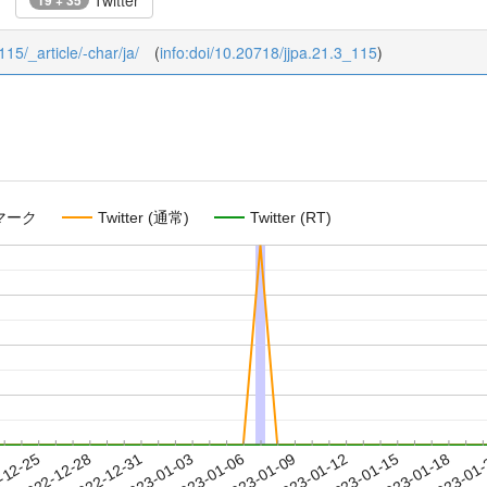
Twitter
19 + 35
115/_article/-char/ja/
(
info:doi/10.20718/jjpa.21.3_115
)
マーク
Twitter (通常)
Twitter (RT)
2023-01-15
2023-01-18
2023-01
-12-25
2
2022-12-28
2022-12-31
2023-01-03
2023-01-06
2023-01-09
2023-01-12