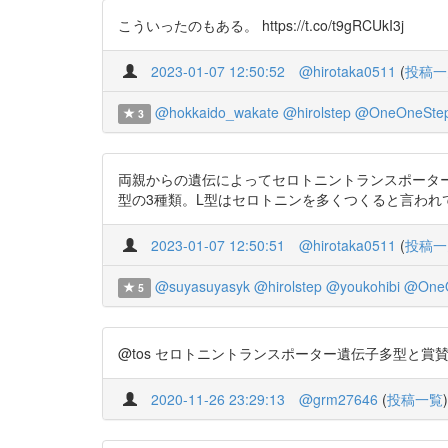
こういったのもある。 https://t.co/t9gRCUkI3j
2023-01-07 12:50:52
@hirotaka0511
(
投稿一
@hokkaido_wakate
@hirolstep
@OneOneSte
3
両親からの遺伝によってセロトニントランスポーターの
型の3種類。L型はセロトニンを多くつくると言われている。 htt
2023-01-07 12:50:51
@hirotaka0511
(
投稿一
@suyasuyasyk
@hirolstep
@youkohibi
@OneO
5
@tos セロトニントランスポーター遺伝子多型と賞賛獲得欲求
2020-11-26 23:29:13
@grm27646
(
投稿一覧
)