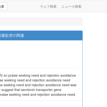
検索
ウェブ検索
ニュース検索
回避欲求の関連
PR) on praise seeking need and rejection avoidance
ise seeking need and rejection avoidance need
ise seeking need and rejection avoidance need was
 suggest that serotonin transporter gene
 praise seeking need and rejection avoidance need.