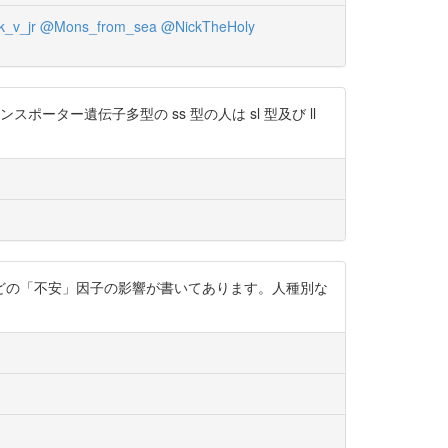
_v_jr
@Mons_from_sea
@NickTheHoly
はセロトニントランスポーター遺伝子多型の ss 型の人は sl 型及び ll
や逃避欲求などの「不安」因子の影響が書いてあります。人種別な