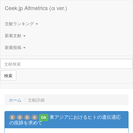
Ceek.jp Altmetrics (α ver.)
文献ランキング
新着文献
新着投稿
検索
ホーム
文献詳細
東アジアにおけるヒトの遺伝適応
5
0
0
0
OA
の痕跡を求めて