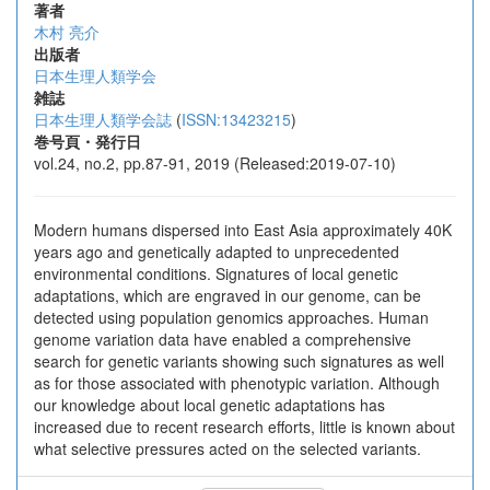
著者
木村 亮介
出版者
日本生理人類学会
雑誌
日本生理人類学会誌
(
ISSN:13423215
)
巻号頁・発行日
vol.24, no.2, pp.87-91, 2019 (Released:2019-07-10)
Modern humans dispersed into East Asia approximately 40K
years ago and genetically adapted to unprecedented
environmental conditions. Signatures of local genetic
adaptations, which are engraved in our genome, can be
detected using population genomics approaches. Human
genome variation data have enabled a comprehensive
search for genetic variants showing such signatures as well
as for those associated with phenotypic variation. Although
our knowledge about local genetic adaptations has
increased due to recent research efforts, little is known about
what selective pressures acted on the selected variants.