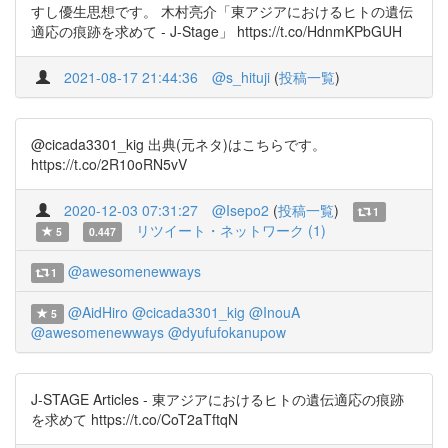
すし優生思想です。 木村亮介「東アジアにおけるヒトの遺伝
適応の痕跡を求めて - J-Stage」 https://t.co/HdnmKPbGUH
2021-08-17 21:44:36
@s_hituji
(
投稿一覧
)
@cicada3301_kig 出典(元ネタ)はこちらです。
https://t.co/2R10oRN5vV
2020-12-03 07:31:27
@Isepo2
(
投稿一覧
)
1
リツイート・ネットワーク (1)
5
0.447
@awesomenewways
1
@AidHiro
@cicada3301_kig
@InouA
5
@awesomenewways
@dyufufokanupow
J-STAGE Articles - 東アジアにおけるヒトの遺伝適応の痕跡
を求めて https://t.co/CoT2aTftqN