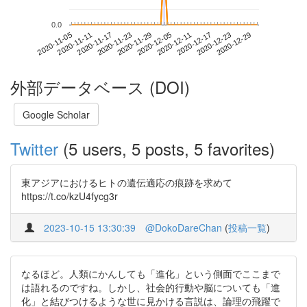
0.0
2020-12-23
2020-11-05
2020-11-23
2020-12-11
2020-12-29
2020-11-11
2020-11-29
2020-12-17
2020-11-17
2020-12-05
外部データベース (DOI)
Google Scholar
Twitter
(5 users, 5 posts, 5 favorites)
東アジアにおけるヒトの遺伝適応の痕跡を求めて
https://t.co/kzU4fycg3r
2023-10-15 13:30:39
@DokoDareChan
(
投稿一覧
)
なるほど。人類にかんしても「進化」という側面でここまで
は語れるのですね。しかし、社会的行動や脳についても「進
化」と結びつけるような世に見かける言説は、論理の飛躍で