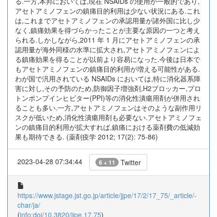
る.一方,本邦においては,現在 NSAIDs の使用が一般的であり,
アセトアミノフェンの鎮痛目的利用は少ない状況にある.これ
は,これまでアセトアミノフェンの承認用量が諸外国に比し少
なく,鎮痛効果を得づらかったことが主要な原因の一つと考え
られる.しかしながら,2011 年 1 月にアセトアミノフェンの承
認用量が海外同様の水準に拡大され,アセトアミノフェンによ
る鎮痛効果を得ることが以前より容易になった.今後は日本で
もアセトアミノフェンの鎮痛目的利用が増える可能性がある.
わが国で汎用されている NSAIDs においては,特に消化器系障
害に対し,その予防のため,防御因子増強剤,H2ブロッカー,プロ
トンポンプインヒビター(PPI)等の消化性潰瘍用剤が併用され
ることも多い.一方,アセトアミノフェンはそのような副作用リ
スクが低いため,消化性潰瘍用剤も必要ない.アセトアミノフェ
ンの鎮痛目的利用が拡大すれば,鎮痛における薬剤費の低減効
果も期待できる. (薬剤疫学 2012; 17(2): 75-86)
2023-04-28 07:34:44
Twitter
6 + 11
https://www.jstage.jst.go.jp/article/jjpe/17/2/17_75/_article/-
char/ja/
(
info:doi/10.3820/jjpe.17.75
)