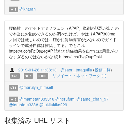
@knt3an
1
腰痛推しのアセトアミノフェン（APAP）単剤の話題が出たの
で本当にお勧めできるのか調べたけど、やはりAPAP300mg
／回では厳しいのでは…確かに胃腸障害が少ないのでガイド
ラインで成分自体は推奨してる。でもこれ
https://t.co/sRcOs24gAP 読むと鎮痛効果を出すには用量が少
なすぎるのではないかな 続 https://t.co/TvgOupOokl
2019-01-28 11:38:13
@saori_tmaquilla
(
投稿一覧
)
リツイート・ネットワーク (1)
1
7
0.000
@marulyn_himself
1
@mametan333316
@nerufumi
@same_chan_97
5
@tomotom333A
@tukitukiko229
収集済み URL リスト