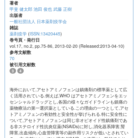
著者
甲斐 健太郎
池田 俊也
武藤 正樹
出版者
一般社団法人 日本薬剤疫学会
雑誌
薬剤疫学
(
ISSN:13420445
)
巻号頁・発行日
vol.17, no.2, pp.75-86, 2013-02-20 (Released:2013-04-10)
参考文献数
70
被引用文献数
3
4
海外において,アセトアミノフェンは鎮痛剤の標準薬として広
く活用されている.例えば,WHO はアセトアミノフェンをエッ
センシャルドラッグとし,各国の様々なガイドラインも鎮痛の
薬物療法の第一選択薬としている.この理由の一つとして,アセ
トアミノフェンの有効性と安全性が挙げられる.特に安全性に
ついて,アセトアミノフェンは同じ非オピオイド性鎮痛剤であ
る非ステロイド性抗炎症薬(NSAIDs)に対し,消化器系障害,腎
障害,出血傾向,心血管障害等の副作用リスクが低いとされてい