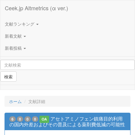
Ceek.jp Altmetrics (α ver.)
文献ランキング
新着文献
新着投稿
検索
ホーム
文献詳細
アセトアミノフェン鎮痛目的利用
6
0
0
0
OA
の国内外差およびその普及による薬剤費低減の可能性