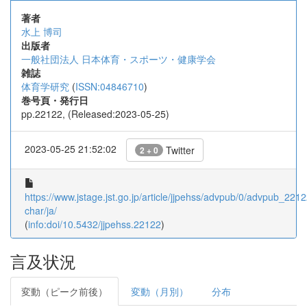
著者
水上 博司
出版者
一般社団法人 日本体育・スポーツ・健康学会
雑誌
体育学研究
(
ISSN:04846710
)
巻号頁・発行日
pp.22122, (Released:2023-05-25)
2023-05-25 21:52:02
Twitter
2 + 0
https://www.jstage.jst.go.jp/article/jjpehss/advpub/0/advpub_22122
char/ja/
(
info:doi/10.5432/jjpehss.22122
)
言及状況
変動（ピーク前後）
変動（月別）
分布