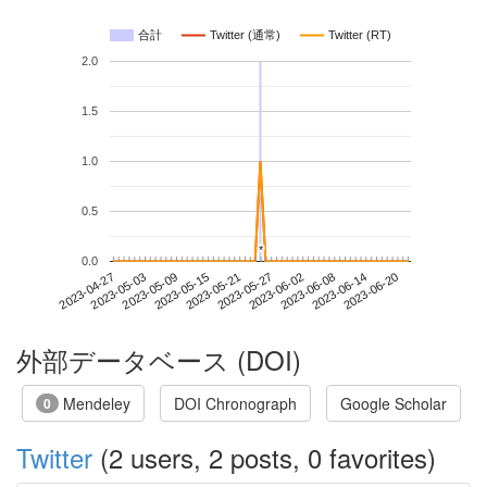
合計
Twitter (通常)
Twitter (RT)
2.0
1.5
1.0
0.5
*
*
0.0
2023-06-14
2023-04-27
2023-05-15
2023-06-02
2023-06-20
2023-05-03
2023-05-21
2023-06-08
2023-05-09
2023-05-27
外部データベース (DOI)
Mendeley
DOI Chronograph
Google Scholar
0
Twitter
(2 users, 2 posts, 0 favorites)