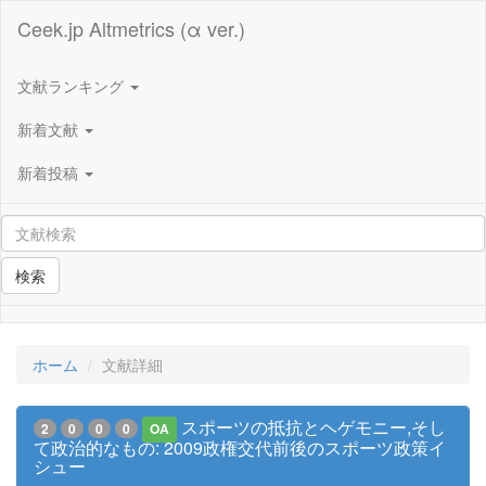
Ceek.jp Altmetrics (α ver.)
文献ランキング
新着文献
新着投稿
検索
ホーム
文献詳細
スポーツの抵抗とヘゲモニー,そし
2
0
0
0
OA
て政治的なもの: 2009政権交代前後のスポーツ政策イ
シュー