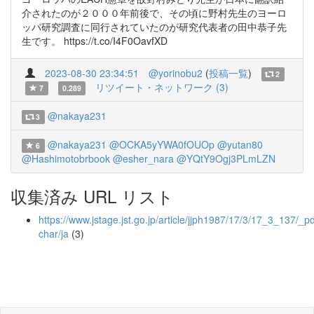
介されたのが２０００年前後で、その頃に野村先生のヨーロ
ッパ研究調査に同行されていたのが研究代表者の田中恭子先
生です。 https://t.co/I4F0OavfXD
2023-08-30 23:34:51
@yorinobu2
(
投稿一覧
)
2
リツイート・ネットワーク (3)
7
0.289
@nakaya231
3
@nakaya231
@OCKA5yYWA0fOUOp
@yutan80
6
@Hashimotobrbook
@esher_nara
@YQtY9Ogj3PLmLZN
収集済み URL リスト
https://www.jstage.jst.go.jp/article/jjph1987/17/3/17_3_137/_pd
char/ja
(3)