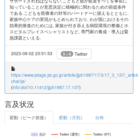
サポートされねばならない.こどもと親が処置すべてを事前に
知っていることが意思決定に積極的に関わるための前提条件
である.こどもを医療者の対等のパートナーに据えるとともに,
家族中心ケアの実現がもとめられており, わが国におけるその
効果的推進のためには, 家族が付き添える病院環境の整備とホ
スピタルプレイスペシャリストなど, 専門家の養成・導入は緊
急課題といえる.
2023-09-02 23:51:53
Twitter
3 + 8
https://www.jstage.jst.go.jp/article/jjph1987/17/3/17_3_137/_articl
char/ja/
(
info:doi/10.11412/jjph1987.17.137
)
言及状況
変動（ピーク前後）
変動（月別）
分布
合計
Twitter (通常)
Twitter (RT)