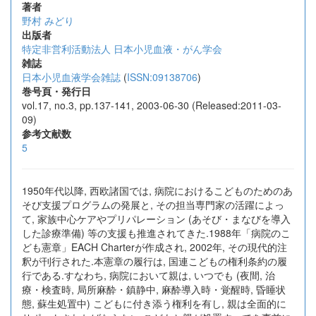
著者
野村 みどり
出版者
特定非営利活動法人 日本小児血液・がん学会
雑誌
日本小児血液学会雑誌
(
ISSN:09138706
)
巻号頁・発行日
vol.17, no.3, pp.137-141, 2003-06-30 (Released:2011-03-
09)
参考文献数
5
1950年代以降, 西欧諸国では, 病院におけるこどものためのあ
そび支援プログラムの発展と, その担当専門家の活躍によっ
て, 家族中心ケアやプリパレーション (あそび・まなびを導入
した診療準備) 等の支援も推進されてきた.1988年「病院のこ
ども憲章」EACH Charterが作成され, 2002年, その現代的注
釈が刊行された.本憲章の履行は, 国連こどもの権利条約の履
行である.すなわち, 病院において親は, いつでも (夜間, 治
療・検査時, 局所麻酔・鎮静中, 麻酔導入時・覚醒時, 昏睡状
態, 蘇生処置中) こどもに付き添う権利を有し, 親は全面的に