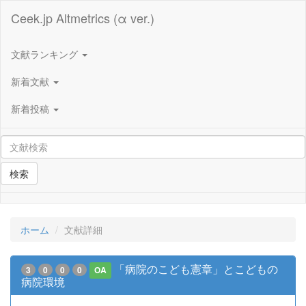
Ceek.jp Altmetrics (α ver.)
文献ランキング
新着文献
新着投稿
検索
ホーム
文献詳細
「病院のこども憲章」とこどもの
3
0
0
0
OA
病院環境