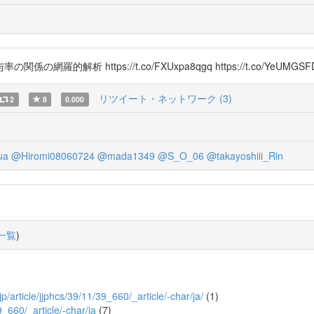
析 https://t.co/FXUxpa8qgq https://t.co/YeUMGSF
リツイート・ネットワーク (3)
2
8
0.000
ua
@Hiromi08060724
@mada1349
@S_O_06
@takayoshiii_Rin
一覧
)
.jp/article/jjphcs/39/11/39_660/_article/-char/ja/
(1)
9_660/_article/-char/ja
(7)