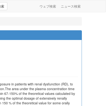
検索
ウェブ検索
ニュース検索
osure in patients with renal dysfunction (RD), to
tion.The area under the plasma concentration time
 67-150% of the theoretical values calculated by
ing the optimal dosage of extensively renally
 150 % of the theoretical value for some orally