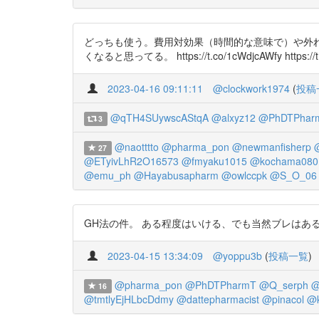
どっちも使う。費用対効果（時間的な意味で）や外れる
くなると思ってる。 https://t.co/1cWdjcAWfy https://t.
2023-04-16 09:11:11
@clockwork1974
(
投稿
@qTH4SUywscAStqA
@alxyz12
@PhDTPhar
3
@naotttto
@pharma_pon
@newmanfisherp
@
27
@ETyivLhR2O16573
@fmyaku1015
@kochama080
@emu_ph
@Hayabusapharm
@owlccpk
@S_O_06
GH法の件。 ある程度はいける、でも当然ブレはあるよ。って話。
2023-04-15 13:34:09
@yoppu3b
(
投稿一覧
)
@pharma_pon
@PhDTPharmT
@Q_serph
@
16
@tmtlyEjHLbcDdmy
@dattepharmacist
@pinacol
@k