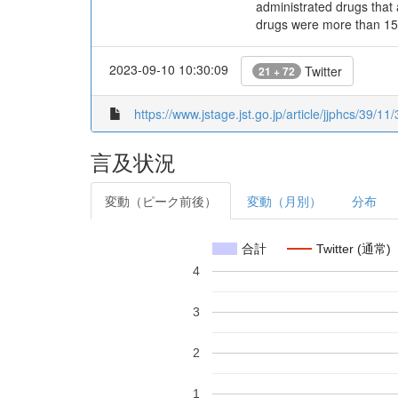
administrated drugs that 
drugs were more than 150
2023-09-10 10:30:09
Twitter
21 + 72
https://www.jstage.jst.go.jp/article/jjphcs/39/11
言及状況
変動（ピーク前後）
変動（月別）
分布
合計
Twitter (通常)
4
3
2
1