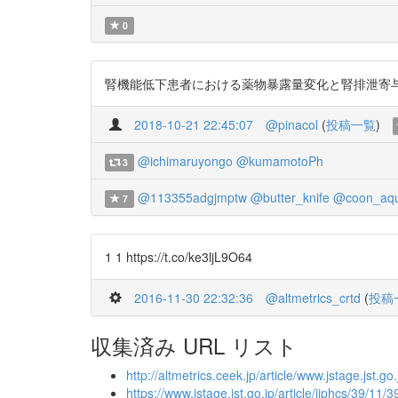
0
腎機能低下患者における薬物暴露量変化と腎排泄寄与率の関係の網羅的解
2018-10-21 22:45:07
@pinacol
(
投稿一覧
)
@ichimaruyongo
@kumamotoPh
3
@113355adgjmptw
@butter_knife
@coon_aq
7
1 1 https://t.co/ke3ljL9O64
2016-11-30 22:32:36
@altmetrics_crtd
(
投稿
収集済み URL リスト
http://altmetrics.ceek.jp/article/www.jstage.jst.go
https://www.jstage.jst.go.jp/article/jjphcs/39/11/3