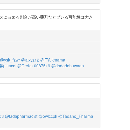
アランスに占める割合が高い薬剤だとブレる可能性は大き
@ysk_fzwr
@alxyz12
@FYukmama
@pinacol
@Crete10087519
@dododobuwaan
03
@tadapharmacist
@owlccpk
@Tadano_Pharma