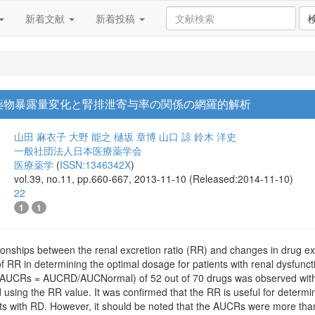
新着文献
新着投稿
薬物暴露量変化と腎排泄寄与率の関係の網羅的解析
山田 麻衣子
大野 能之
樋坂 章博
山口 諒
鈴木 洋史
一般社団法人日本医療薬学会
医療薬学
(
ISSN:1346342X
)
vol.39, no.11, pp.660-667, 2013-11-10 (Released:2014-11-10)
22
1
1
ionships between the renal excretion ratio (RR) and changes in drug exp
f RR in determining the optimal dosage for patients with renal dysfunc
: AUCRs = AUCRD/AUCNormal) of 52 out of 70 drugs was observed within
using the RR value. It was confirmed that the RR is useful for determin
nts with RD. However, it should be noted that the AUCRs were more than