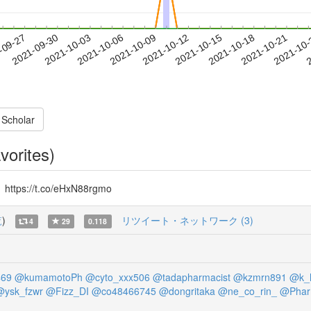
2021-10-18
2021-10-21
2021-10
-09-27
2
2021-09-30
2021-10-03
2021-10-06
2021-10-09
2021-10-12
2021-10-15
 Scholar
vorites)
//t.co/eHxN88rgmo
覧
)
リツイート・ネットワーク (3)
4
29
0.118
69
@kumamotoPh
@cyto_xxx506
@tadapharmacist
@kzmrn891
@k_
@ysk_fzwr
@Fizz_DI
@co48466745
@dongritaka
@ne_co_rin_
@Phar