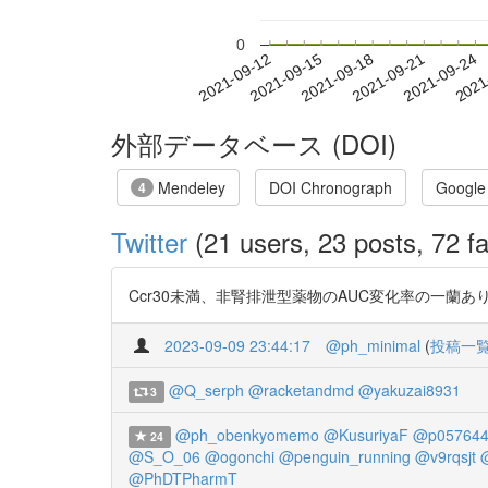
0
2021-09-18
2021-09-21
2021-09-24
2021
2021-09-12
2021-09-15
外部データベース (DOI)
Mendeley
DOI Chronograph
Google
4
Twitter
(21 users, 23 posts, 72 fa
Ccr30未満、非腎排泄型薬物のAUC変化率の一蘭あり https:
2023-09-09 23:44:17
@ph_minimal
(
投稿一
@Q_serph
@racketandmd
@yakuzai8931
3
@ph_obenkyomemo
@KusuriyaF
@p057644
24
@S_O_06
@ogonchi
@penguin_running
@v9rqsjt
@PhDTPharmT