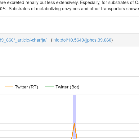
are excreted renally but less extensively. Especially, for substrates o
%. Substrates of metabolizing enzymes and other transporters showed 
/39_660/_article/-char/ja/
(
info:doi/10.5649/jjphcs.39.660
)
Twitter (RT)
Twitter (Bot)