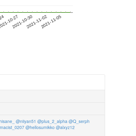
-24
021-10-27
2021-10-30
2021-11-02
2021-11-05
hisane_
@niiyan51
@plus_2_alpha
@Q_serph
macist_0207
@hellosumikko
@alxyz12