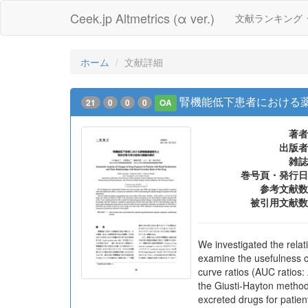
Ceek.jp Altmetrics (α ver.)
文献ランキング
ホーム
文献詳細
腎機能低下患者における
21
0
0
0
OA
著者
出版者
雑誌
巻号頁・発行日
参考文献数
被引用文献数
We investigated the relat
examine the usefulness o
curve ratios (AUC ratios
the Giusti-Hayton method 
excreted drugs for patie