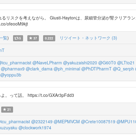
リスクを考えながら。 Giusti-Haytonは、尿細管分泌が腎クリ
co/ofeooM9kjt
一覧
)
リツイート・ネットワーク (3)
5
37
0.222
mT
icu_pharmacist
@NaveLPharm
@yakuzaishi2020
@G60T0
@LTto21
@pharmax9
@clark_dama
@ph_minimal
@PhDTPharmT
@Q_serph
@yoppu3b
 https://t.co/GXAr3pFdd3
21
icu_pharmacist
@2322149
@MEPMVCM
@Crete10087519
@MPU11
uzuyaku
@clockwork1974