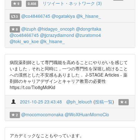
リツイート・ネットワーク (3)
9
0.408
@co48466745
@ogatakiya
@k_hisane_
3
@izuph
@hidagyo_oncoph
@dongritaka
8
@co48466745
@jjcrazydiamond
@zuratomo4
@toki_wo_koe
@k_hisane_
病院薬剤師として専門職能を高めることにやりがいを感じて
いました．それと同時に，一つの専門性を深堀し続けること
への漠然とした不安感もありました． J-STAGE Articles - 薬
剤師のキャリアデザインとキャリア教育の必要性
https://t.co/Tio8gMdKid
2021-10-25 23:43:48
@ph_lelouch
(
投稿一覧
)
4
@mocomocomonaka
@WoXiHuanMomoClo
2
アカデミックなこともやっています。