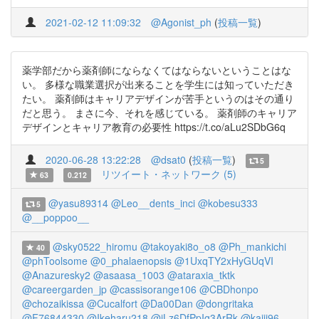
2021-02-12 11:09:32
@Agonist_ph
(
投稿一覧
)
薬学部だから薬剤師にならなくてはならないということはな
い。 多様な職業選択が出来ることを学生には知っていただき
たい。 薬剤師はキャリアデザインが苦手というのはその通り
だと思う。 まさに今、それを感じている。 薬剤師のキャリア
デザインとキャリア教育の必要性 https://t.co/aLu2SDbG6q
2020-06-28 13:22:28
@dsat0
(
投稿一覧
)
5
リツイート・ネットワーク (5)
63
0.212
@yasu89314
@Leo__dents_inci
@kobesu333
5
@__poppoo__
@sky0522_hiromu
@takoyaki8o_o8
@Ph_mankichi
40
@phToolsome
@0_phalaenopsis
@1UxqTY2xHyGUqVI
@Anazuresky2
@asaasa_1003
@ataraxia_tktk
@careergarden_jp
@cassisorange106
@CBDhonpo
@chozaikissa
@Cucalfort
@Da00Dan
@dongritaka
@F76844330
@Ikeharu218
@jLz6DfPpIg3ArRk
@kaiji96