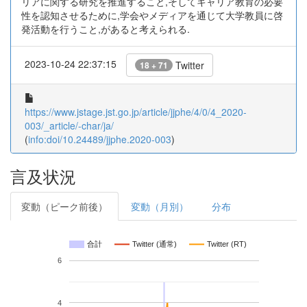
リアに関する研究を推進すること,そしてキャリア教育の必要
性を認知させるために,学会やメディアを通じて大学教員に啓
発活動を行うこと,があると考えられる.
2023-10-24 22:37:15
Twitter
18 + 71
https://www.jstage.jst.go.jp/article/jjphe/4/0/4_2020-
003/_article/-char/ja/
(
info:doi/10.24489/jjphe.2020-003
)
言及状況
変動（ピーク前後）
変動（月別）
分布
合計
Twitter (通常)
Twitter (RT)
6
4