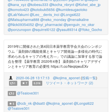
@kana_xyz
@kobesu333
@kocha_nbrynt
@Kohei_abe_jp
@komoto423
@kotobuki5656
@kumidesugaotoko
@LabYakumi
@Leo__dents_inci
@Longsi622
@Matsupharma888
@neko_monday
@nenaikaline
@Nick09354052
@nyi_pharmacist
@penguin_no_oksr
@ponzunopon
@squirrel0122
@yasu89314
@Yoko_Gocho
2019年に開催された第4回日本薬学教育学会大会のシンポジ
ウム「薬剤師の職能発展とキャリア開発論―多様化の時代に
求められるキャリアの考え方―」での議論に加筆する形で論
点を整理 【薬学教育 2020年4巻】 薬剤師のキャリアデザイ
ンとキャリア教育の必要性 https://t.co/NeqiqwuEXv
2020-06-28 13:17:13
@kojima_aponet
(
投稿一覧
)
リツイート・ネットワーク (2)
1
7
0.316
@Teaiove301
2
@ccb_nk
@dsat0
@kojima_aponet
@Longsi622
5
@Teaiove301