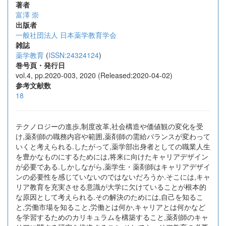
著者
富澤 崇
出版者
一般社団法人 日本薬学教育学会
雑誌
薬学教育
(
ISSN:24324124
)
巻号頁・発行日
vol.4, pp.2020-003, 2020 (Released:2020-04-02)
参考文献数
18
テクノロジーの進歩,制度改革,社会構造や価値観の変化を受
け,薬剤師の職務内容や範囲,薬剤師の需給バランスが変わって
いくと考えられる.したがって,薬学部出身者としての職業人生
を豊かなものにするためには,将来に向けたキャリアデザイン
が必要である.しかしながら,薬学生・薬剤師はキャリアデザイ
ンの必要性を感じていないのではないだろうか.そこには,キャ
リア教育を充実させる意識が大学に欠けていることが根本的
な原因として考えられる.その解決のためには,自己を知るこ
と,労働市場を知ること,労働とは何か,キャリアとは何かなど
を学習するためのカリキュラムを構築すること,薬剤師のキャ