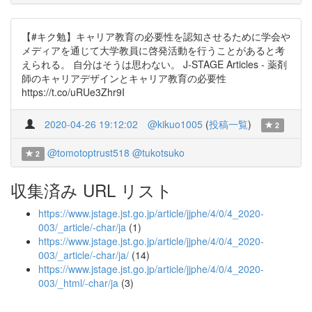
【#キク勉】キャリア教育の必要性を認知させるために学会や
メディアを通じて大学教員に啓発活動を行うことがあると考
えられる。 自分はそうは思わない。 J-STAGE Articles - 薬剤
師のキャリアデザインとキャリア教育の必要性
https://t.co/uRUe3Zhr9I
2020-04-26 19:12:02
@kikuo1005
(
投稿一覧
)
2
@tomotoptrust518
@tukotsuko
2
収集済み URL リスト
https://www.jstage.jst.go.jp/article/jjphe/4/0/4_2020-
003/_article/-char/ja
(1)
https://www.jstage.jst.go.jp/article/jjphe/4/0/4_2020-
003/_article/-char/ja/
(14)
https://www.jstage.jst.go.jp/article/jjphe/4/0/4_2020-
003/_html/-char/ja
(3)