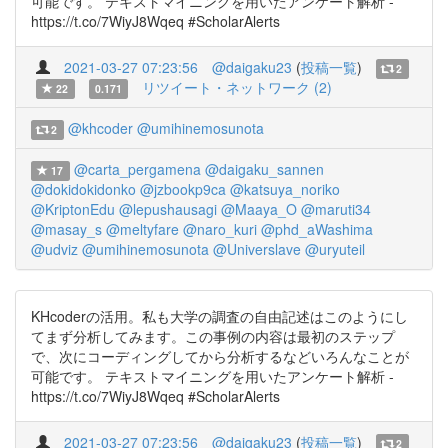
可能です。 テキストマイニングを用いたアンケート解析 -
https://t.co/7WiyJ8Wqeq #ScholarAlerts
2021-03-27 07:23:56
@daigaku23
(
投稿一覧
)
2
リツイート・ネットワーク (2)
22
0.171
@khcoder
@umihinemosunota
2
@carta_pergamena
@daigaku_sannen
17
@dokidokidonko
@jzbookp9ca
@katsuya_noriko
@KriptonEdu
@lepushausagi
@Maaya_O
@maruti34
@masay_s
@meltyfare
@naro_kuri
@phd_aWashima
@udviz
@umihinemosunota
@Universlave
@uryuteil
KHcoderの活用。私も大学の調査の自由記述はこのようにし
てまず分析してみます。この事例の内容は最初のステップ
で、次にコーディングしてから分析するなどいろんなことが
可能です。 テキストマイニングを用いたアンケート解析 -
https://t.co/7WiyJ8Wqeq #ScholarAlerts
2021-03-27 07:23:56
@daigaku23
(
投稿一覧
)
2