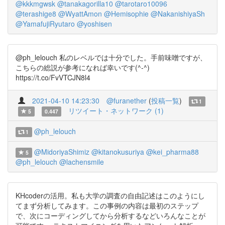
@kkkmgwsk
@tanakagorilla10
@tarotaro10096
@terashige8
@WyattAmon
@Hemisophie
@NakanishiyaSh
@YamafujiRyutaro
@yoshisen
@ph_lelouch 私のレベルでは十分でした。手前味噌ですが、
こちらの総説が参考になれば幸いです(^-^)
https://t.co/FvVTCJN8l4
2021-04-10 14:23:30
@furanether
(
投稿一覧
)
1
リツイート・ネットワーク (1)
5
0.447
@ph_lelouch
1
@MidoriyaShimiz
@kitanokusuriya
@kei_pharma88
5
@ph_lelouch
@lachensmile
KHcoderの活用。私も大学の調査の自由記述はこのようにし
てまず分析してみます。この事例の内容は最初のステップ
で、次にコーディングしてから分析するなどいろんなことが