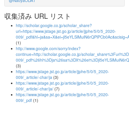
@NaoyaODA1
収集済み URL リスト
http://scholar.google.co.jp/scholar_share?
url=https://www.jstage.jst.go.jp/article/jjphe/5/0/5_2020-
009/_pdf&hl=ja&sa=X&ei=jl5eYLSlMuiN6rQPlPCb0Ac&scisi
(1)
http://www.google.com/sorry/index?
continue=http://scholar.google.co.jp/scholar_share%3Furl%3Dht
009/_pdf%26hl%3Dja%26sa%3DX%26ei%3Djl5eYLSlMuiN6
(3)
https://www.jstage.jst.go.jp/article/jjphe/5/0/5_2020-
009/_article/-char/ja
(3)
https://www.jstage.jst.go.jp/article/jjphe/5/0/5_2020-
009/_article/-char/ja/
(7)
https://www.jstage.jst.go.jp/article/jjphe/5/0/5_2020-
009/_pdf
(1)