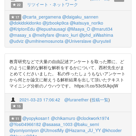
リツイート・ネットワーク
22
@carta_pergamena
@daigaku_sannen
17
@dokidokidonko
@jzbookp9ca
@katsuya_noriko
@KriptonEdu
@lepushausagi
@Maaya_O
@maruti34
@masay_s
@meltyfare
@naro_kuri
@phd_aWashima
@udviz
@umihinemosunota
@Universlave
@uryuteil
教育研究などで大量の自由記述アンケートを取った際に、ど
のように量的な解析な解析をするかについて、西村先生がま
とめてくださいました。 私の作ったしょうもないアンケート
から何とか論文に耐えうる解析結果を出して頂いたテキスト
マイニング分析のノウハウです。 https://t.co/53c5UkjxjW
2021-03-23 17:06:42
@furanether
(
投稿一覧
)
15
@yopykosan1
@chikamuro
@clockwork1974
11
@Yosi04966182
@asaasa_1003
@baku_semi
@yomiyomiyon
@UtmostMy
@Hazama_JU_YY
@khcoder