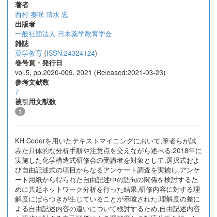
著者
西村 奏咲
清水 忠
出版者
一般社団法人 日本薬学教育学会
雑誌
薬学教育
(
ISSN:24324124
)
巻号頁・発行日
vol.5, pp.2020-009, 2021 (Released:2021-03-23)
参考文献数
7
被引用文献数
1
KH Coderを用いたテキストマイニングにおいて,筆者らが試
みた具体的な分析手順や注意点を交えながら述べる.2018年に
実施した化学構造式研修会の受講者を対象として,選択式およ
び自由記述式の項目からなるアンケート調査を実施し,アンケ
ート用紙から得られた自由記述中の語句の関係を検討するた
めに共起ネットワーク分析を行った結果,研修内容に対する理
解度にばらつきが生じていることが示唆された.理解度の差に
よる自由記述内容の違いについて検討するため,自由記述内容