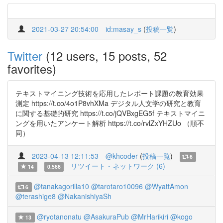
2021-03-27 20:54:00
id:masay_s
(
投稿一覧
)
Twitter
(12 users, 15 posts, 52
favorites)
テキストマイニング技術を応用したレポート課題の教育効果
測定 https://t.co/4o1P8vhXMa デジタル人文学の研究と教育
に関する基礎的研究 https://t.co/jQVBxgEG5f テキストマイニ
ングを用いたアンケート解析 https://t.co/rvlZxYHZUo （順不
同）
2023-04-13 12:11:53
@khcoder
(
投稿一覧
)
6
リツイート・ネットワーク (6)
14
0.566
@tanakagorilla10
@tarotaro10096
@WyattAmon
6
@terashige8
@NakanishiyaSh
@ryotanonatu
@AsakuraPub
@MrHarikiri
@kogo
13