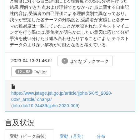
と研修に対する自己評価による理解度との対応分析を行った
結果,理解できた点および理解できなかった点に関する自由記
述内容は,受講者の自己評価による理解度別で異なっており,
我々が想定した各テーマの難易度と,受講者が実感した各テー
マの難易度は一致していたことが示唆された.テキストマイニ
ングを行う際には,実施者が明らかにしたい意図に応じて分析
手法を使い分けたり組み合わせたりすることにより,テキスト
データのより深い解析が可能となると考えている.
2023-04-13 21:46:51
はてなブックマーク
1
Twitter
12 + 52
https://www.jstage.jst.go.jp/article/jjphe/5/0/5_2020-
009/_article/-char/ja/
(
info:doi/10.24489/jjphe.2020-009
)
言及状況
変動（ピーク前後）
変動（月別）
分布