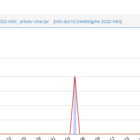
2022-040/_article/-char/ja/
(
info:doi/10.24489/jjphe.2022-040
)