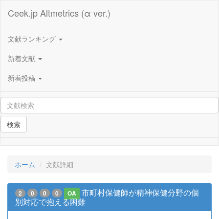
Ceek.jp Altmetrics (α ver.)
文献ランキング
新着文献
新着投稿
検索
ホーム
文献詳細
市町村保健師が精神保健分野の個
2
0
0
0
OA
別対応で抱える困難