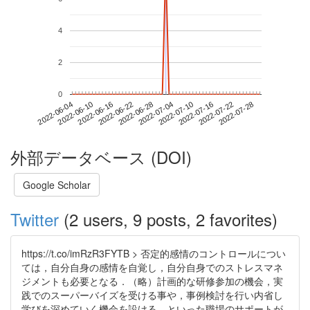
4
2
0
2022-07-22
2022-06-04
2022-06-22
2022-07-10
2022-07-28
2022-06-10
2022-06-28
2022-07-16
2022-06-16
2022-07-04
外部データベース (DOI)
Google Scholar
Twitter
(2 users, 9 posts, 2 favorites)
https://t.co/imRzR3FYTB > 否定的感情のコントロールについ
ては，自分自身の感情を自覚し，自分自身でのストレスマネ
ジメントも必要となる．（略）計画的な研修参加の機会，実
践でのスーパーバイズを受ける事や，事例検討を行い内省し
学びを深めていく機会を設ける，といった職場のサポートが