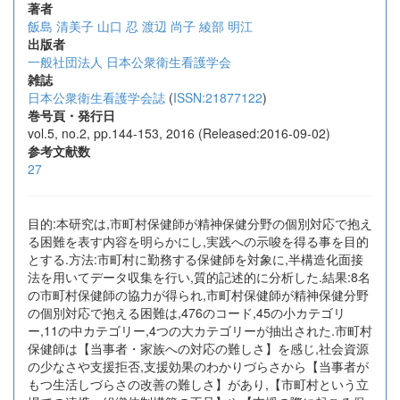
著者
飯島 清美子
山口 忍
渡辺 尚子
綾部 明江
出版者
一般社団法人 日本公衆衛生看護学会
雑誌
日本公衆衛生看護学会誌
(
ISSN:21877122
)
巻号頁・発行日
vol.5, no.2, pp.144-153, 2016 (Released:2016-09-02)
参考文献数
27
目的:本研究は,市町村保健師が精神保健分野の個別対応で抱え
る困難を表す内容を明らかにし,実践への示唆を得る事を目的
とする.方法:市町村に勤務する保健師を対象に,半構造化面接
法を用いてデータ収集を行い,質的記述的に分析した.結果:8名
の市町村保健師の協力が得られ,市町村保健師が精神保健分野
の個別対応で抱える困難は,476のコード,45の小カテゴリ
ー,11の中カテゴリー,4つの大カテゴリーが抽出された.市町村
保健師は【当事者・家族への対応の難しさ】を感じ,社会資源
の少なさや支援拒否,支援効果のわかりづらさから【当事者が
もつ生活しづらさの改善の難しさ】があり,【市町村という立