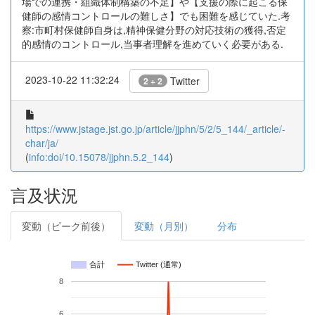
場での連携・組織体制構築の不足】や【支援の際に起こる保
健師の感情コントロールの難しさ】でも困難を感じていた.考
察:市町村保健師自身は,精神保健分野の対応技術の獲得,否定
的感情のコントロール,当事者理解を進めていく必要がある.
2023-10-22 11:32:24
Twitter
2 + 2
https://www.jstage.jst.go.jp/article/jjphn/5/2/5_144/_article/-
char/ja/
(
info:doi/10.15078/jjphn.5.2_144
)
言及状況
変動（ピーク前後）
変動（月別）
分布
合計
Twitter (通常)
8
6