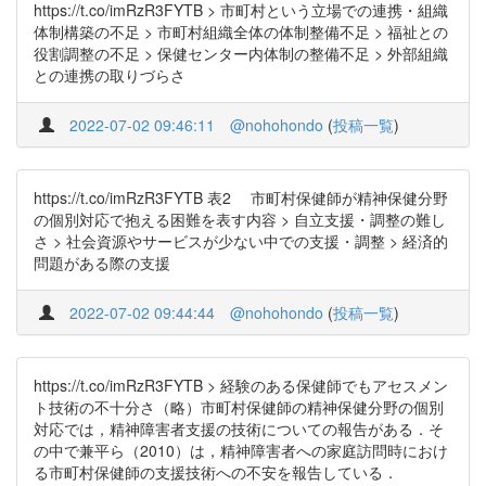
https://t.co/imRzR3FYTB > 市町村という立場での連携・組織
体制構築の不足 > 市町村組織全体の体制整備不足 > 福祉との
役割調整の不足 > 保健センター内体制の整備不足 > 外部組織
との連携の取りづらさ
2022-07-02 09:46:11
@nohohondo
(
投稿一覧
)
https://t.co/imRzR3FYTB 表2 市町村保健師が精神保健分野
の個別対応で抱える困難を表す内容 > 自立支援・調整の難し
さ > 社会資源やサービスが少ない中での支援・調整 > 経済的
問題がある際の支援
2022-07-02 09:44:44
@nohohondo
(
投稿一覧
)
https://t.co/imRzR3FYTB > 経験のある保健師でもアセスメン
ト技術の不十分さ（略）市町村保健師の精神保健分野の個別
対応では，精神障害者支援の技術についての報告がある．そ
の中で兼平ら（2010）は，精神障害者への家庭訪問時におけ
る市町村保健師の支援技術への不安を報告している．