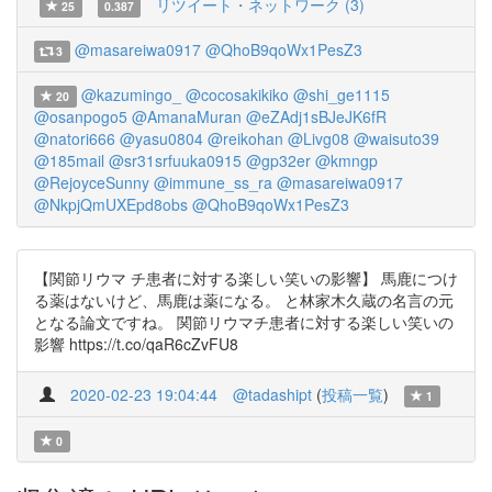
リツイート・ネットワーク (3)
25
0.387
@masareiwa0917
@QhoB9qoWx1PesZ3
3
@kazumingo_
@cocosakikiko
@shi_ge1115
20
@osanpogo5
@AmanaMuran
@eZAdj1sBJeJK6fR
@natori666
@yasu0804
@reikohan
@Livg08
@waisuto39
@185mail
@sr31srfuuka0915
@gp32er
@kmngp
@RejoyceSunny
@immune_ss_ra
@masareiwa0917
@NkpjQmUXEpd8obs
@QhoB9qoWx1PesZ3
【関節リウマ チ患者に対する楽しい笑いの影響】 馬鹿につけ
る薬はないけど、馬鹿は薬になる。 と林家木久蔵の名言の元
となる論文ですね。 関節リウマチ患者に対する楽しい笑いの
影響 https://t.co/qaR6cZvFU8
2020-02-23 19:04:44
@tadashipt
(
投稿一覧
)
1
0