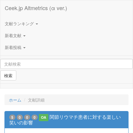
Ceek.jp Altmetrics (α ver.)
文献ランキング
新着文献
新着投稿
検索
ホーム
文献詳細
関節リウマチ患者に対する楽しい
5
0
0
0
OA
笑いの影響