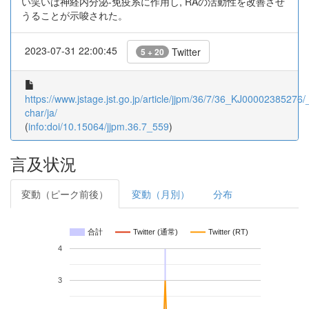
い笑いは神経内分泌-免疫系に作用し, RAの活動性を改善させ
うることが示唆された。
2023-07-31 22:00:45
Twitter
5 + 20
https://www.jstage.jst.go.jp/article/jjpm/36/7/36_KJ00002385276/_
char/ja/
(
info:doi/10.15064/jjpm.36.7_559
)
言及状況
変動（ピーク前後）
変動（月別）
分布
合計
Twitter (通常)
Twitter (RT)
4
3