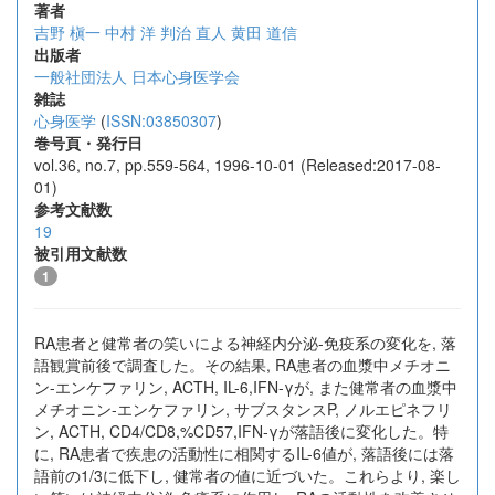
著者
吉野 槇一
中村 洋
判治 直人
黄田 道信
出版者
一般社団法人 日本心身医学会
雑誌
心身医学
(
ISSN:03850307
)
巻号頁・発行日
vol.36, no.7, pp.559-564, 1996-10-01 (Released:2017-08-
01)
参考文献数
19
被引用文献数
1
RA患者と健常者の笑いによる神経内分泌-免疫系の変化を, 落
語観賞前後で調査した。その結果, RA患者の血漿中メチオニ
ン-エンケファリン, ACTH, IL-6,IFN-γが, また健常者の血漿中
メチオニン-エンケファリン, サブスタンスP, ノルエピネフリ
ン, ACTH, CD4/CD8,%CD57,IFN-γが落語後に変化した。特
に, RA患者で疾患の活動性に相関するIL-6値が, 落語後には落
語前の1/3に低下し, 健常者の値に近づいた。これらより, 楽し