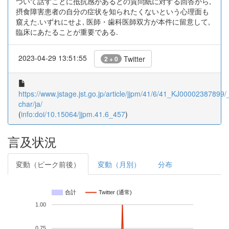
ついて話すことに抵抗感があるとの質問紙に対する回答から,
摂食障害患者の自分の症状を知られたくないという心理面も
窺えた.いずれにせよ, 医師・歯科医師双方が本件に留意して,
臨床にあたることが重要である.
2023-04-29 13:51:55
Twitter
2 + 0
https://www.jstage.jst.go.jp/article/jjpm/41/6/41_KJ00002387899/_
char/ja/
(
info:doi/10.15064/jjpm.41.6_457
)
言及状況
変動（ピーク前後）
変動（月別）
分布
合計
Twitter (通常)
1.00
0.75