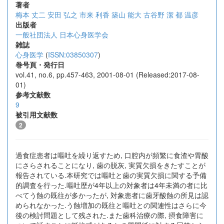
著者
梅本 丈二
安田 弘之
市来 利香
築山 能大
古谷野 潔
都 温彦
出版者
一般社団法人 日本心身医学会
雑誌
心身医学
(
ISSN:03850307
)
巻号頁・発行日
vol.41, no.6, pp.457-463, 2001-08-01 (Released:2017-08-
01)
参考文献数
9
被引用文献数
2
過食症患者は嘔吐を繰り返すため, 口腔内が頻繁に食渣や胃酸
にさらされることになり, 歯の脱灰, 実質欠損をきたすことが
報告されている.本研究では嘔吐と歯の実質欠損に関する予備
的調査を行った.嘔吐歴が4年以上の対象者は4年未満の者に比
べてう蝕の既往が多かったが, 対象患者に歯牙酸蝕の所見は認
められなかった.う蝕増加の既往と嘔吐との関連性はさらに今
後の検討問題として残された.また歯科治療の際, 摂食障害に