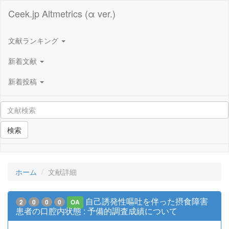
Ceek.jp Altmetrics (α ver.)
文献ランキング
新着文献
新着投稿
検索
ホーム
文献詳細
自己誘発性嘔吐を伴った摂食障害
2
0
0
0
OA
患者の口腔内状態 : 予備的調査成績について