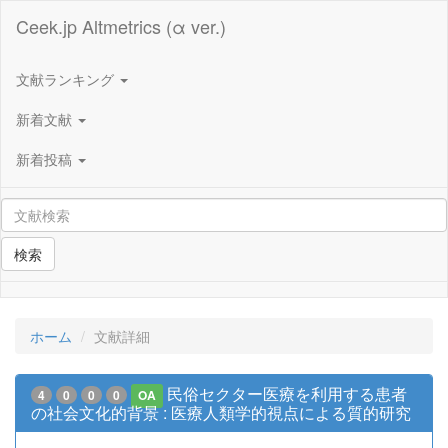
Ceek.jp Altmetrics (α ver.)
文献ランキング
新着文献
新着投稿
検索
ホーム
文献詳細
民俗セクター医療を利用する患者
4
0
0
0
OA
の社会文化的背景 : 医療人類学的視点による質的研究