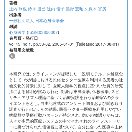
著者
辻内 琢也
鈴木 勝己
辻内 優子
熊野 宏昭
久保木 富房
出版者
一般社団法人 日本心身医学会
雑誌
心身医学
(
ISSN:03850307
)
巻号頁・発行日
vol.45, no.1, pp.53-62, 2005-01-01 (Released:2017-08-01)
被引用文献数
6
本研究では, クラインマンが提唱した「説明モテル」を鍵概念
として, わが国における民俗セクター医療を利用する患者の社
会文化的背景に対して, 医療人類学的視点に基づいた質的研究
法による解明が試みられた. 対象は東洋医学, 仏教医学, スピ
リチュアリズム理論に基づく治療実践を行う治療家Aのクラ
イエントらとし, 自由記述式のアンケート調査および聞き取り
調査が行われた. その結果, 民俗セクター医療を利用しやすい
病態群や受療行動パターンが持定され, 病いの物語りからは,
人々が多元的医療システムの中でそれぞれのライフストーリ
ーに裏づけられた価値観に基づいて, 自分に合った医療を主体