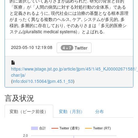
的に選択していくありさまが認められた. 研究の背景と目的
「医療」が「人間の病気に対する対処行動の全体系」である
と定義されるように, 現代社会には治療の基盤となる根本原理
がまったく異なる複数のヘルス, ケア, システムが多元的, 多
様的, 多層的に存在しており, そのありさまは「多元的医療シ
ステム(pluralistic medical systems)」とよばれる.
2023-05-10 12:19:08
Twitter
4 + 7
https://www.jstage.jst.go.jp/article/jjpm/45/1/45_KJ00002671581/_
char/ja/
(
info:doi/10.15064/jjpm.45.1_53
)
言及状況
変動（ピーク前後）
変動（月別）
分布
合計
Twitter (通常)
Twitter (RT)
2.0