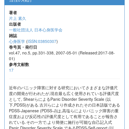
著者
片上 素久
出版者
一般社団法人 日本心身医学会
雑誌
心身医学
(
ISSN:03850307
)
巻号頁・発行日
vol.47, no.5, pp.331-338, 2007-05-01 (Released:2017-08-
01)
参考文献数
17
近年のパニック障害に対する研究においてさまざまな評価尺
度の開発が行われたが,現在最も広く使用されている評価尺度
として, ShearらによるPanic Disorder Severity Scale (以
下,PDSS)がある.古川らにより作成されたその日本語版である
PDSS-Japanese (PDSS-J)は,高塩らによりパニック障害の重
症度および反応性の評価尺度として有用であることが報告さ
れている.その一方で,より簡便に施行が可能な自己記入式
Panic Disorder Severity Scale であるPDSS-Self-report (以