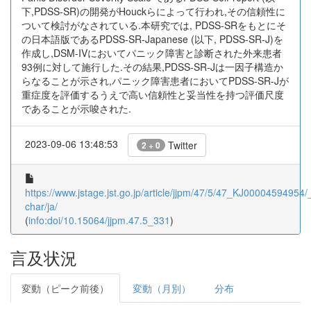
下,PDSS-SR)の開発がHouckらによって行われ,その信頼性に
ついて検討がなされている.本研究では, PDSS-SRをもとにそ
の日本語版であるPDSS-SR-Japanese (以下, PDSS-SR-J)を
作成し,DSM-IVにおいてパニック障害と診断された外来患者
93例に対して施行した.その結果,PDSS-SR-Jは一因子構造か
らなることが示され,パニック障害患者においてPDSS-SR-Jが
重症度を評価するうえで高い信頼性と妥当性を持つ評価尺度
であることが示唆された.
2023-09-06 13:48:53
Twitter
2 + 0
https://www.jstage.jst.go.jp/article/jjpm/47/5/47_KJ00004594954/_
char/ja/
(
info:doi/10.15064/jjpm.47.5_331
)
言及状況
変動（ピーク前後）
変動（月別）
分布