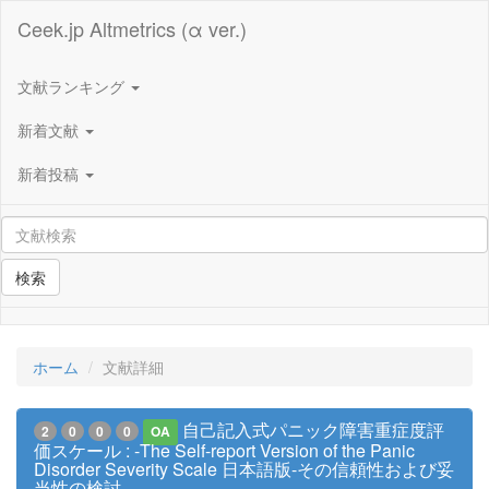
Ceek.jp Altmetrics (α ver.)
文献ランキング
新着文献
新着投稿
検索
ホーム
文献詳細
自己記入式パニック障害重症度評
2
0
0
0
OA
価スケール : -The Self-report Version of the Panic
Disorder Severity Scale 日本語版-その信頼性および妥
当性の検討