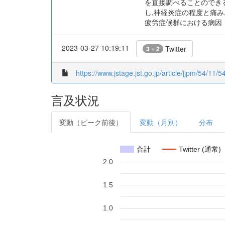
を直接調べることのできる
し,神経炎症の程度と痛み
疲労症候群における病因・
2023-03-27 10:19:11
Twitter
3 + 2
https://www.jstage.jst.go.jp/article/jjpm/54/11
言及状況
変動（ピーク前後）
変動（月別）
分布
合計
Twitter (通常)
2.0
1.5
1.0