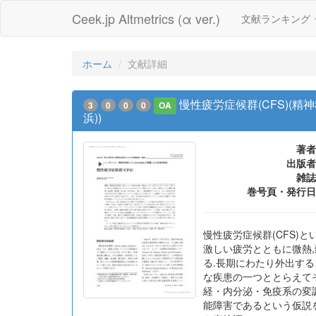
Ceek.jp Altmetrics (α ver.)
文献ランキング
ホーム
文献詳細
慢性疲労症候群(CFS)(精
3
0
0
0
OA
浜))
著者
出版者
雑誌
巻号頁・発行日
慢性疲労症候群(CFS)
激しい疲労とともに微熱,
る.長期にわたり外出する
な疾患の一つととらえて
経・内分泌・免疫系の変調
能障害であるという仮説を