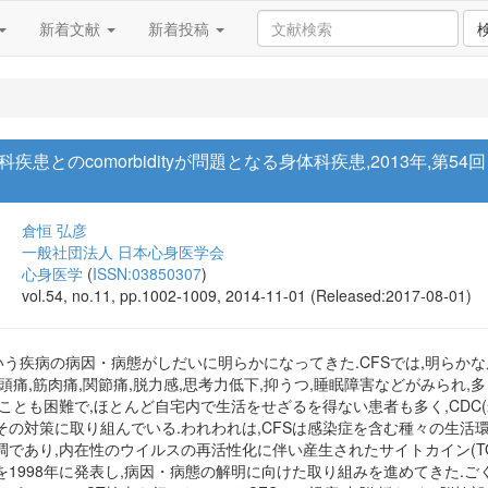
新着文献
新着投稿
神科疾患とのcomorbidityが問題となる身体科疾患,2013年,
倉恒 弘彦
一般社団法人 日本心身医学会
心身医学
(
ISSN:03850307
)
vol.54, no.11, pp.1002-1009, 2014-11-01 (Released:2017-08-01)
という疾病の病因・病態がしだいに明らかになってきた.CFSでは,明ら
頭痛,筋肉痛,関節痛,脱力感,思考力低下,抑うつ,睡眠障害などがみられ
ことも困難で,ほとんど自宅内で生活をせざるを得ない患者も多く,CDC
その対策に取り組んでいる.われわれは,CFSは感染症を含む種々の生活
であり,内在性のウイルスの再活性化に伴い産生されたサイトカイン(TG
1998年に発表し,病因・病態の解明に向けた取り組みを進めてきた.ご