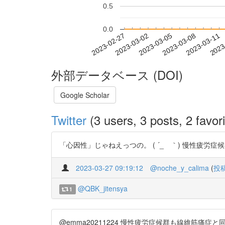
0.5
0.0
2023-03-05
2023-03-08
2023-03-11
2023
2023-02-27
2023-03-02
外部データベース (DOI)
Google Scholar
Twitter
(3 users, 3 posts, 2 favori
「心因性」じゃねえっつの。 ( ´_ゝ｀) 慢性疲労症候群（CFS ） ht
2023-03-27 09:19:12
@noche_y_calima
(
投
@QBK_jitensya
1
@emma20211224 慢性疲労症候群も線維筋