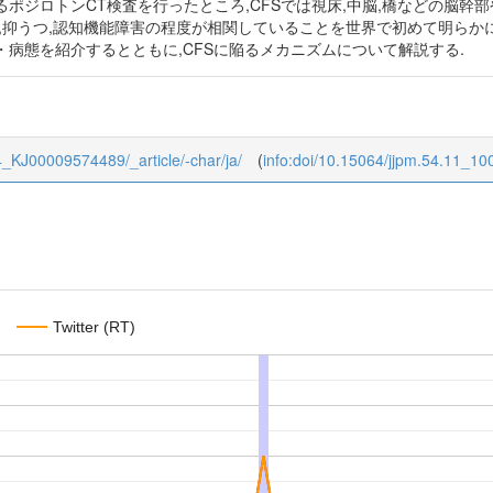
ポジロトンCT検査を行ったところ,CFSでは視床,中脳,橋などの脳幹
,抑うつ,認知機能障害の程度が相関していることを世界で初めて明らか
病態を紹介するとともに,CFSに陥るメカニズムについて解説する.
/54_KJ00009574489/_article/-char/ja/
(
info:doi/10.15064/jjpm.54.11_10
Twitter (RT)