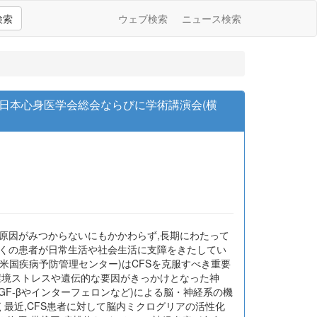
検索
ウェブ検索
ニュース検索
第54回日本心身医学会総会ならびに学術講演会(横
かな原因がみつからないにもかかわらず,長期にわたって
,多くの患者が日常生活や社会生活に支障をきたしてい
(米国疾病予防管理センター)はCFSを克服すべき重要
環境ストレスや遺伝的な要因がきっかけとなった神
F-βやインターフェロンなど)による脳・神経系の機
く最近,CFS患者に対して脳内ミクログリアの活性化