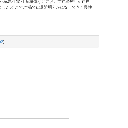
部や海馬,帯状回,扁桃体などにおいて神経炎症が存在
にした.そこで,本稿では最近明らかになってきた慢性
02
)