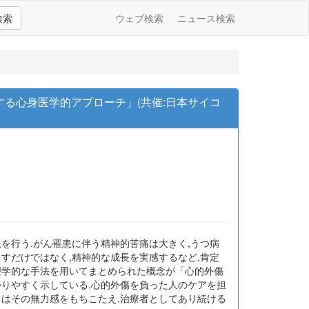
検索
ウェブ検索
ニュース検索
る心身医学的アプローチ」(共催:日本サイコ
を行う.がん罹患に伴う精神的苦痛は大きく,うつ病
すだけではなく,精神的な成長を実感するなど,肯定
理学的な手法を用いてまとめられた概念が「心的外傷
かりやすく示している.心的外傷を負った人のケアを担
とはその無力感をもちこたえ,治療者としてあり続ける