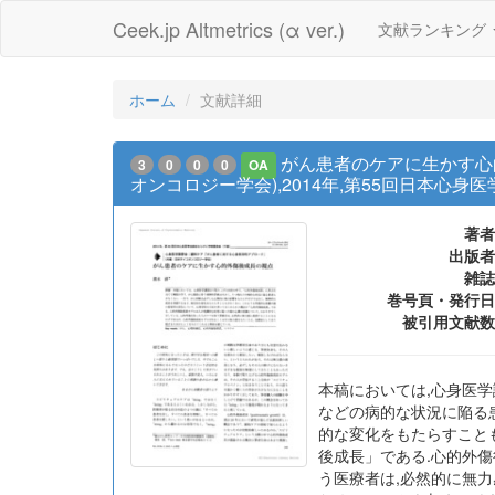
Ceek.jp Altmetrics (α ver.)
文献ランキング
ホーム
文献詳細
がん患者のケアに生かす心
3
0
0
0
OA
オンコロジー学会),2014年,第55回日本心身
著者
出版者
雑誌
巻号頁・発行日
被引用文献数
本稿においては,心身医
などの病的な状況に陥る
的な変化をもたらすこと
後成長」である.心的外
う医療者は,必然的に無