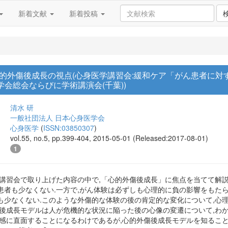
新着文献
新着投稿
的外傷後成長の視点(心身医学講習会:緩和ケア「がん患者に対す
医学会総会ならびに学術講演会(千葉))
清水 研
一般社団法人 日本心身医学会
心身医学
(
ISSN:03850307
)
vol.55, no.5, pp.399-404, 2015-05-01 (Released:2017-08-01)
1
学講習会で取り上げた内容の中で,「心的外傷後成長」に焦点を当てて解説
患者も少なくない.一方で,がん体験は必ずしも心理的に負の影響をもたら
も少なくない.このような外傷的な体験の後の肯定的な変化について,心
傷後成長モデルは人が危機的な状況に陥った後の心像の変遷について,わ
力感に直面することになるわけであるが,心的外傷後成長モデルを知るこ