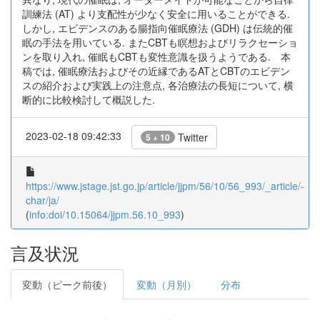
訓練法 (AT) より支配性が少なく安全に用いることができる.
しかし, エビデンスのある腸指向催眠療法 (GDH) は伝統的催
眠の手法を用いている. またCBTも瞑想およびリラクセーショ
ンを取り入れ, 催眠もCBTも変性意識を扱うようである. 本
稿では, 催眠療法およびその近縁であるATとCBTのエビデン
スの紹介および実践上の注意点, 各治療法の長短について, 横
断的に比較検討して概説した.
2023-02-18 09:42:33
Twitter
5 + 10
https://www.jstage.jst.go.jp/article/jjpm/56/10/56_993/_article/-
char/ja/
(
info:doi/10.15064/jjpm.56.10_993
)
言及状況
変動（ピーク前後）
変動（月別）
分布