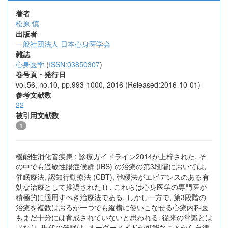
著者
松原 慎
出版者
一般社団法人 日本心身医学会
雑誌
心身医学
(
ISSN:03850307
)
巻号頁・発行日
vol.56, no.10, pp.993-1000, 2016 (Released:2016-10-01)
参考文献数
22
被引用文献数
1
機能性消化管疾患 : 診療ガイドライン2014が上梓された. そ
の中でも過敏性腸症候群 (IBS) の治療の第3段階においては,
催眠療法, 認知行動療法 (CBT), 弛緩法がエビデンスのある有
効な治療として推奨された1) . これらは心身医学の専門医が
積極的に適用すべき治療法である. しかし一方で, 第3段階の
治療を複数はおろか一つでも縦横に使いこなせる心療内科医
もまだ十分には育成されていないと思われる. 従来の常識とは
異なり, 現代の催眠は, オーダーメイドが可能なことから自律