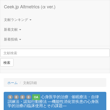
Ceek.jp Altmetrics (α ver.)
文献ランキング
新着文献
新着投稿
検索
ホーム
文献詳細
心身医学的治療 : 催眠療法・自律
5
0
0
0
OA
訓練法・認知行動療法 —機能性消化管疾患の心身医
学的治療の臨床使用とその課題—