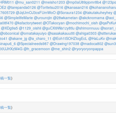
HRM011
@mu_san0211
@meisho1203
@mp0aU89pjomr8b4
@123p
DE2
@tarepanda0126
@Toritetsu2016
@kanasan216
@kohananohan
7605729
@JqUmOJ3csFUmWoO
@Soraura1234
@takutakuheyhey
@
56
@SimplelifeMarie
@urourojin
@28wkametan
@akcknomama
@aoi_
a08f470
@ksfactorytweet
@OTakocyan
@mochimochi_oish
@qaPxKu
@XDg9a5
@1129_oishii
@guCXi9Wa1zy8tlu
@shimonnuuu
@sorari_
@obconical
@omatakayuiyo
@sasakakauutiti
@ahiga0303
@sitteruka
zo41
@akane_jg
@a_charo_11
@Eoh1tSOHZIogEcL
@HaLuKv
@mak
inapu6_6
@Specialneeds987
@Drawing197038
@madoca802
@sun3
00UJHXzM4G
@h_gracemoon
@me_shin2
@ryoryoryonpappa
投稿一覧
)
投稿一覧
)