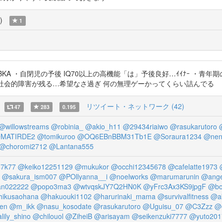
)
1
NX29eiBKA ・自閉児の予後 IQ70以上の高機能「は」予後良好…ｲｲﾅｰ 
の社会的障害が残る…希望なさ過ぎ 何の無理ゲーかってくらい詰んでる
リツイート・ネットワーク (42)
47
283
0.195
@willowstreams
@robinia_
@akio_h11
@29434riaiwo
@rasukarutoro
MATIRDE2
@tomikuroo
@OQ6EBnBBM31Tb1E
@Soraura1234
@nen
@choromi2712
@Lantana555
47k77
@keiko12251129
@mukukor
@occhi12345678
@cafelatte1973
@sakura_ism007
@POllyanna__i
@noelworks
@marumarunin
@ange
an022222
@popo3ma3
@wtvqskJY7Q2HN0K
@yFrc3Ax3KS9jpgF
@bo
ikusaohana
@hakuouki1102
@harurinaki_mama
@survivalfitness
@a
en
@m_ikk
@nasu_kosodate
@rasukarutoro
@Uguisu_07
@C3Zzz
@e
lily_shino
@chilouol
@ZiheiB
@arisayam
@seikenzuki7777
@yuto201