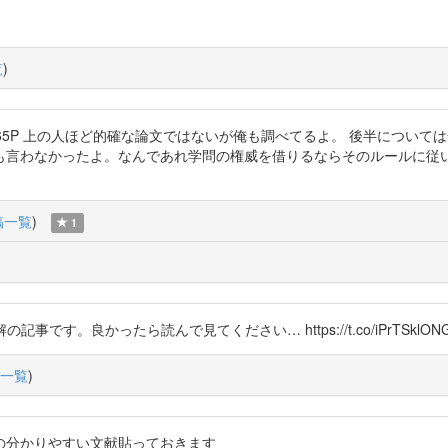
覧
)
y_ @punpun765P 上の人ほど的確な論文ではないが俺も調べてるよ。 後
も言わなかったよ。なんであれ学問の権威を借りるならそのルールに従
稿一覧
)
1
の記事です。良かったら読んで見てください… https://t.co/iPrTSklON
一覧
)
の分かりやすい文献貼っておきます