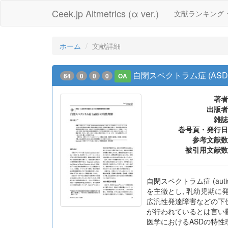
Ceek.jp Altmetrics (α ver.)
文献ランキング
ホーム
文献詳細
自閉スペクトラム症 (ASD
64
0
0
0
OA
著者
出版者
雑誌
巻号頁・発行日
参考文献数
被引用文献数
自閉スペクトラム症 (auti
を主徴とし, 乳幼児期に
広汎性発達障害などの下位分
が行われているとは言い難い
医学におけるASDの特性