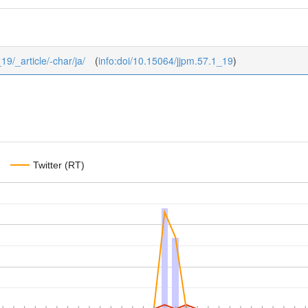
19/_article/-char/ja/
(
info:doi/10.15064/jjpm.57.1_19
)
Twitter (RT)