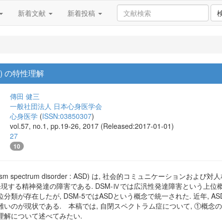
新着文献
新着投稿
) の特性理解
傳田 健三
一般社団法人 日本心身医学会
心身医学
(
ISSN:03850307
)
vol.57, no.1, pp.19-26, 2017 (Released:2017-01-01)
27
10
sm spectrum disorder : ASD) は, 社会的コミュニケーショ
発現する精神発達の障害である. DSM-Ⅳでは広汎性発達障害という上位概念
類が存在したが, DSM-5ではASDという概念で統一された. 近年, 
のが現状である. 本稿では, 自閉スペクトラム症について, ①概念の変遷
理解について述べてみたい.