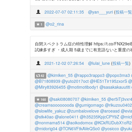
2022-07-07 02:11:35
@yan___yuri
(
投稿一覧
@o2_rina
1
自閉スペクトラム症の特性理解 https://t.co/F
試練多すぎ ・成人期 5歳までに有意語ないと重度
2021-12-02 07:26:54
@lulai_lune
(
投稿一覧
)
@kimiken_55
@rappo3rappo3
@popo3ma3
42
@B71808939
@yuto2017oct
@HE51Tir195zxorS
@
@Miry83926455
@motimotibody1
@sasakakauutiti
@saki08080707
@kimiken_55
@er5iTj3vxr
160
@creamsoooooooda
@gumigomago
@rikuzou0402
@slowlife_yakuz
@zumbalovelove
@aroeasd
@evi
@stk40ao
@alone0411
@h35235KpjcCPY9Z
@mich
@nonmama514
@aoikodomox
@KCkRUDubX1oR2
@midorig04
@TON6VFtkAVeQSo0
@yosicco
@yuka