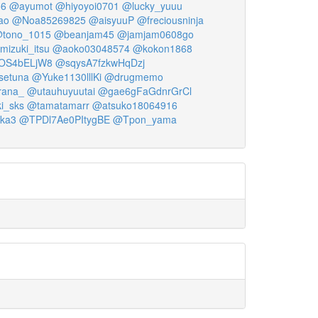
o6
@ayumot
@hiyoyoi0701
@lucky_yuuu
ao
@Noa85269825
@aisyuuP
@freciousninja
tono_1015
@beanjam45
@jamjam0608go
mizuki_itsu
@aoko03048574
@kokon1868
OS4bELjW8
@sqysA7fzkwHqDzj
setuna
@Yuke1130lllKi
@drugmemo
rana_
@utauhuyuutai
@gae6gFaGdnrGrCl
i_sks
@tamatamarr
@atsuko18064916
ka3
@TPDl7Ae0PItygBE
@Tpon_yama