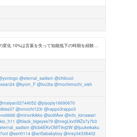
・青年期の変化 10%は言葉を失って知能低下の時期を経験…
@yontogo
@eternal_sadism
@chilouol
esan24
@kyom_F
@ivu3ta
@mochimochi_oish
@maiyan52744052
@piyopiy16690670
lkiss37
@omochi123r
@rappo3rappo3
no6666
@minorikikko
@so9lAve
@info_kimawari
kio_h11
@black_bigeyes79
@megLkv0WZs7y7b3
ternal_sadism
@Icb6EKvOMT9vj2W
@ijuukeikaku
7oct
@seri0114
@ariSababyboy
@msy34338402