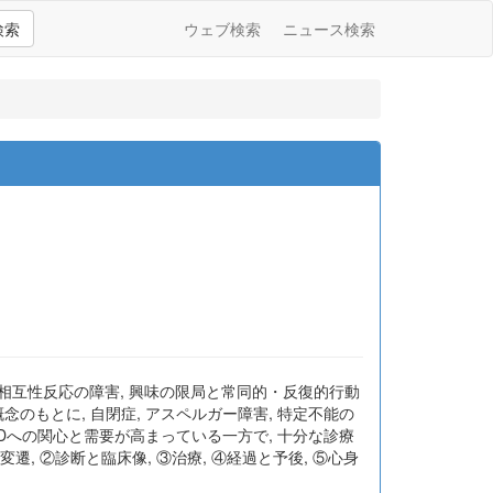
検索
ウェブ検索
ニュース検索
ンおよび対人相互性反応の障害, 興味の限局と常同的・反復的行動
のもとに, 自閉症, アスペルガー障害, 特定不能の
ASDへの関心と需要が高まっている一方で, 十分な診療
, ②診断と臨床像, ③治療, ④経過と予後, ⑤心身