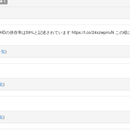
1
ADHDの併存率は59%と記述されています https://t.co/24xzwprr
一覧
)
覧
)
覧
)