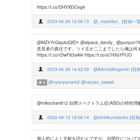
https://t.co/DHVXEiCeg4
2023-06-29 12:06:13
@_mashilon_
(
投稿一
@MZhYnQqukrjQfD1 @alpaca_dand
意見者の責任です。ツイ主がここまでしたら俺は何
https://t.co/rDwF83aAl4 https://t.co/a7HXsYfYJO
2023-06-28 14:42:39
@Admiralkogamin
(
投
@nyanyamark2
@nautan_kawaii
2
@mikochan812 自閉スペクトラム症(ASD)の特性理解
2022-08-12 18:06:14
@chrbikurosanbo
(
投稿
個人的によく文献を読むんですが、自閉症について