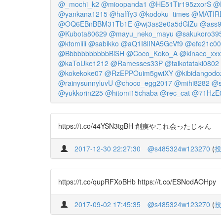
@_mochi_k2
@mioopanda1
@HE51Tir195zxorS
@
@yankana1215
@hafffy3
@kodoku_times
@MATIR
@OQ6EBnBBM31Tb1E
@wj3as2e0a5dGlZu
@ass9
@Kubota80629
@mayu_neko_mayu
@sakukoro39
@ktomiiii
@sabikko
@aQ1I8lINA5GcVf9
@efe21c00
@BbbbbbbbbbbBiSH
@Coco_Koko_A
@kinaco_xxx
@kaToUke1212
@Ramesses33P
@taikotataki0802
@kokekoke07
@RzEPPOuim5gwiXY
@kibidangodo
@rainysunnyluvU
@choco_egg2017
@mihi8282
@s
@yukkorin225
@hitomi15chaba
@rec_cat
@71HzE
https://t.co/44YSN3tgBH 創痍やこれ会ったじゃん
2017-12-30 22:27:30
@s485324w123270
(
https://t.co/qupRFXoBHb https://t.co/ESNodAOHpy
2017-09-02 17:45:35
@s485324w123270
(