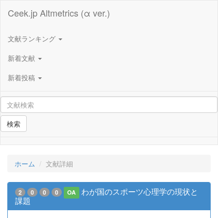
Ceek.jp Altmetrics (α ver.)
文献ランキング
新着文献
新着投稿
検索
ホーム
文献詳細
わが国のスポーツ心理学の現状と
2
0
0
0
OA
課題