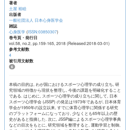
著者
土屋 裕睦
出版者
一般社団法人 日本心身医学会
雑誌
心身医学
(
ISSN:03850307
)
巻号頁・発行日
vol.58, no.2, pp.159-165, 2018 (Released:2018-03-01)
参考文献数
4
被引用文献数
6
本稿の目的は, わが国におけるスポーツ心理学の成り立ち, 研
究領域の特徴から現状を整理し, 今後の課題を明確化すること
である. はじめに, スポーツ心理学の成り立ちに関して, 日本
スポーツ心理学会 (JSSP) の発足は1973年であるが, 日本体育
学会が1950年の設立以来, すでに体育心理学に関係する研究
のプラットフォームになっており, 少なくとも65年以上の歴
史があると指摘した. 次に, JSSP編によるスポーツ心理学事典
などの目次をもとに, 研究領域を整理すると, 運動学習と制御,