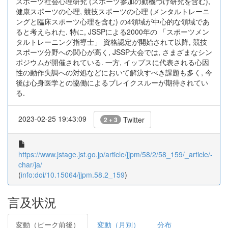
スポーツ社会心理研究 (スポーツ参加の動機づけ研究を含む),
健康スポーツの心理, 競技スポーツの心理 (メンタルトレーニ
ングと臨床スポーツ心理を含む) の4領域が中心的な領域であ
ると考えられた. 特に, JSSPによる2000年の 「スポーツメン
タルトレーニング指導士」 資格認定が開始されて以降, 競技
スポーツ分野への関心が高く, JSSP大会では, さまざまなシン
ポジウムが開催されている. 一方, イップスに代表される心因
性の動作失調への対処などにおいて解決すべき課題も多く, 今
後は心身医学との協働によるブレイクスルーが期待されてい
る.
2023-02-25 19:43:09
Twitter
2 + 3
https://www.jstage.jst.go.jp/article/jjpm/58/2/58_159/_article/-
char/ja/
(
info:doi/10.15064/jjpm.58.2_159
)
言及状況
変動（ピーク前後）
変動（月別）
分布