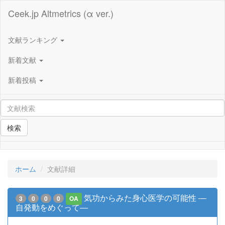
Ceek.jp Altmetrics (α ver.)
文献ランキング
新着文献
新着投稿
検索
ホーム
文献詳細
気功からみた身心医学の可能性 ―
3
0
0
0
OA
自発動をめぐって―