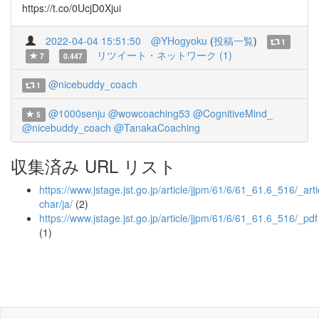
https://t.co/0UcjD0Xjui
2022-04-04 15:51:50
@YHogyoku
(
投稿一覧
)
1
リツイート・ネットワーク (1)
7
0.447
@nicebuddy_coach
1
@1000senju
@wowcoaching53
@CognitiveMind_
5
@nicebuddy_coach
@TanakaCoaching
収集済み URL リスト
https://www.jstage.jst.go.jp/article/jjpm/61/6/61_61.6_516/_arti
char/ja/
(2)
https://www.jstage.jst.go.jp/article/jjpm/61/6/61_61.6_516/_pdf
(1)