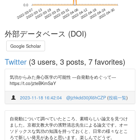
0.0
2022-04-24
2022-03-07
2022-03-25
2022-04-12
2022-04-30
2022-03-13
2022-03-31
2022-04-18
2022-03-19
2022-04-06
外部データベース (DOI)
Google Scholar
Twitter
(3 users, 3 posts, 7 favorites)
気功からみた身心医学の可能性 ―自発動をめぐって―
https://t.co/jzteBKmSaY
2023-11-18 16:42:04
@jzhkdd30jX6hCZP
(
投稿一覧
)
自発動について調べていたところ、素晴らしい論文を見つけ
ました。京都文教大学の濱野清志先生による論文です。オー
ソドックスな気功の知識を持っておくと、日常の様々なとこ
ろで新しい発見があると思います。楽しんでどうぞ。