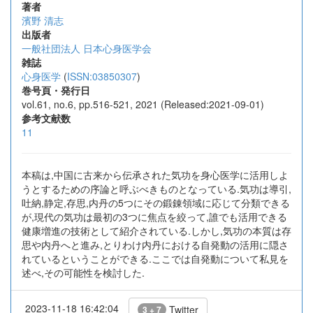
著者
濱野 清志
出版者
一般社団法人 日本心身医学会
雑誌
心身医学
(
ISSN:03850307
)
巻号頁・発行日
vol.61, no.6, pp.516-521, 2021 (Released:2021-09-01)
参考文献数
11
本稿は,中国に古来から伝承された気功を身心医学に活用しよ
うとするための序論と呼ぶべきものとなっている.気功は導引,
吐納,静定,存思,内丹の5つにその鍛錬領域に応じて分類できる
が,現代の気功は最初の3つに焦点を絞って,誰でも活用できる
健康増進の技術として紹介されている.しかし,気功の本質は存
思や内丹へと進み,とりわけ内丹における自発動の活用に隠さ
れているということができる.ここでは自発動について私見を
述べ,その可能性を検討した.
2023-11-18 16:42:04
Twitter
3 + 7