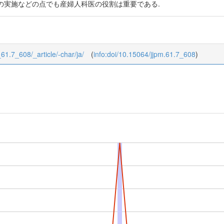
の実施などの点でも産婦人科医の役割は重要である.
_61.7_608/_article/-char/ja/
(
info:doi/10.15064/jjpm.61.7_608
)