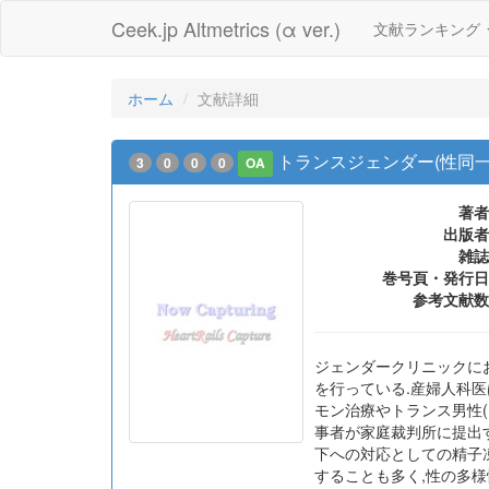
Ceek.jp Altmetrics (α ver.)
文献ランキング
ホーム
文献詳細
トランスジェンダー(性同一
3
0
0
0
OA
著者
出版者
雑誌
巻号頁・発行日
参考文献数
ジェンダークリニックにお
を行っている.産婦人科医
モン治療やトランス男性(
事者が家庭裁判所に提出
下への対応としての精子
することも多く,性の多