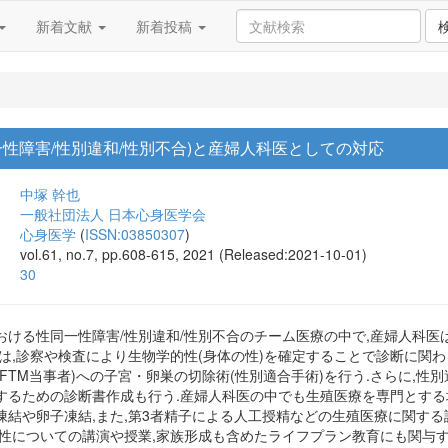
新着文献
新着投稿
性障害/性別違和/性別不合)と産婦人科医としての対応
中塚 幹也
一般社団法人 日本心身医学会
心身医学
(
ISSN:03850307
)
vol.61, no.7, pp.608-615, 2021 (Released:2021-10-01)
30
ける性同一性障害/性別違和/性別不合のチーム医療の中で,産婦人科医は
は,診察や検査により生物学的性(身体の性)を確定することで診断に関わる
FTM当事者)への子宮・卵巣の切除術(性別適合手術)を行う.さらに,性
するための診断書作成も行う.産婦人科医の中でも生殖医療を専門とする
凍結や卵子凍結,また,第3者精子による人工授精などの生殖医療に関する
様性についての講演や授業,家族形成も含めたライフプラン教育にも関与す