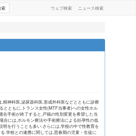
検索
ウェブ検索
ニュース検索
,精神科医,泌尿器科医,形成外科医などとともに診療
とともに,トランス女性(MTF当事者)への女性ホル
別適合手術が終了すると,戸籍の性別変更を希望した当
場合には,ホルモン療法や手術療法による妊孕性の低
説明を行うことも多い.さらには,学校の中で性教育を
る.学校との連携に関しては,思春期の児童・生徒に