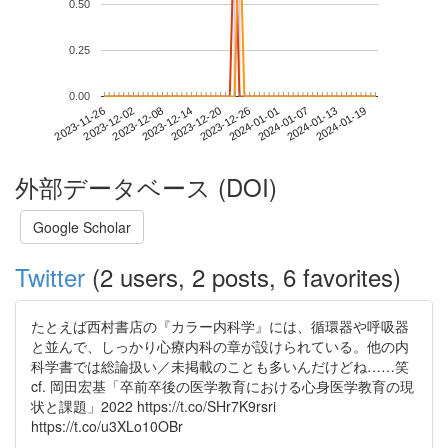
0.50
0.25
0.00
2024-01-13
2023-11-26
2023-12-14
2024-01-01
2024-01-19
2023-12-02
2023-12-20
2024-01-07
2023-12-08
2023-12-26
外部データベース (DOI)
Google Scholar
Twitter
(2 users, 2 posts, 6 favorites)
たとえば西村書店の『カラー内科学』には、循環器や呼吸器
と並んで、しっかり心療内科の章が設けられている。他の内
科学書では総論扱い／未掲載のことも多いんだけどね……笑
cf. 岡田宏基「卒前卒後の医学教育における心身医学教育の現
状と課題」2022 https://t.co/SHr7K9rsri
https://t.co/u3XLo10OBr