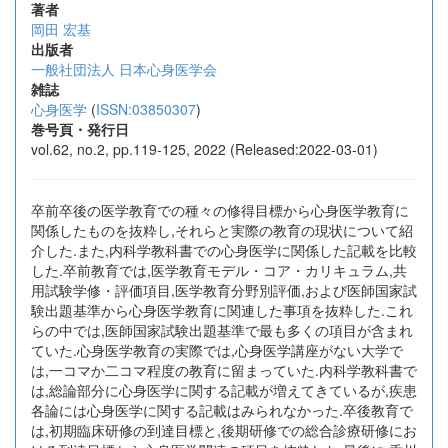
著者
岡田 宏基
出版者
一般社団法人 日本心身医学会
雑誌
心身医学
(
ISSN:03850307
)
巻号頁・発行日
vol.62, no.2, pp.119-125, 2022 (Released:2022-03-01)
卒前卒後の医学教育での種々の修得目標から心身医学教育に
関係したものを抜粋し,それらと実際の教育の現状について紹
介した.また,内科学教科書での心身医学に関係した記載を比較
した.卒前教育では,医学教育モデル・コア・カリキュラム,共
用試験学修・評価項目,医学教育分野別評価,および医師国家試
験出題基準から心身医学教育に関連した事項を抜粋した.これ
らの中では,医師国家試験出題基準で最も多くの項目が含まれ
ていた.心身医学教育の実際では,心身医学講座がない大学で
は,一コマか二コマ程度の教育に留まっていた.内科学教科書で
は,総論部分に心身医学に関する記載が増えてきているが,疾患
各論には心身医学に関する記載はみられなかった.卒後教育で
は,初期臨床研修の到達目標と,後期研修での総合診療研修にお