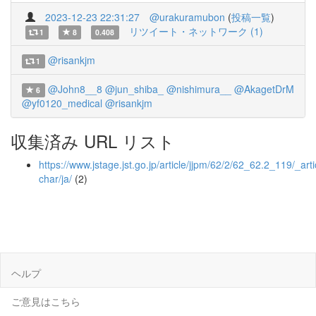
2023-12-23 22:31:27
@urakuramubon
(
投稿一覧
)
リツイート・ネットワーク (1)
1
8
0.408
@risankjm
1
@John8__8
@jun_shiba_
@nishimura__
@AkagetDrM
6
@yf0120_medical
@risankjm
収集済み URL リスト
https://www.jstage.jst.go.jp/article/jjpm/62/2/62_62.2_119/_arti
char/ja/
(2)
ヘルプ
ご意見はこちら