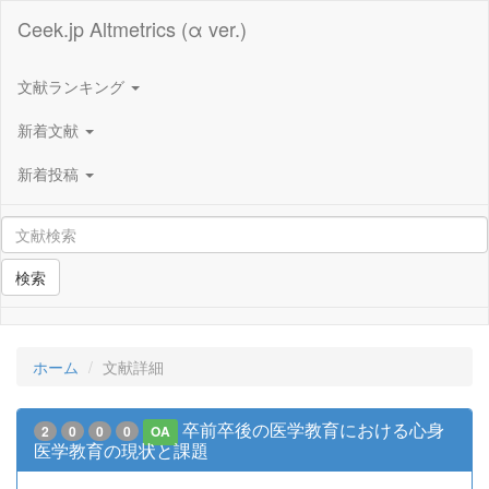
Ceek.jp Altmetrics (α ver.)
文献ランキング
新着文献
新着投稿
検索
ホーム
文献詳細
卒前卒後の医学教育における心身
2
0
0
0
OA
医学教育の現状と課題