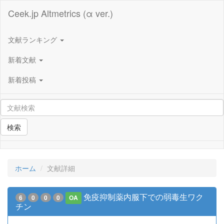
Ceek.jp Altmetrics (α ver.)
文献ランキング
新着文献
新着投稿
検索
ホーム
文献詳細
免疫抑制薬内服下での弱毒生ワク
6
0
0
0
OA
チン