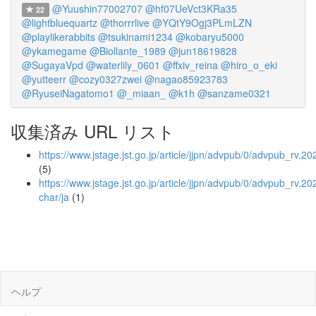
@Yuushin77002707
@hf07UeVct3KRa35
22
@lightbluequartz
@thorrrlive
@YQtY9Ogj3PLmLZN
@playlikerabbits
@tsukinami1234
@kobaryu5000
@ykamegame
@Biollante_1989
@jun18619828
@SugayaVpd
@waterlily_0601
@ffxiv_reina
@hiro_o_eki
@yutteerr
@cozy0327zwei
@nagao85923783
@RyuseiNagatomo1
@_miaan_
@k1h
@sanzame0321
収集済み URL リスト
https://www.jstage.jst.go.jp/article/jjpn/advpub/0/advpub_rv.2
(5)
https://www.jstage.jst.go.jp/article/jjpn/advpub/0/advpub_rv.2
char/ja
(1)
ヘルプ