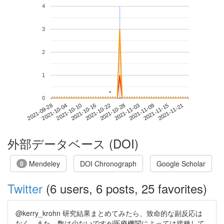
4
3
2
1
*
*
0
2021-11-15
2021-09-28
2021-10-16
2021-11-03
2021-11-21
2021-10-04
2021-10-22
2021-11-09
2021-10-10
2021-10-28
外部データベース (DOI)
Mendeley
DOI Chronograph
Google Scholar
0
Twitter
(6 users, 6 posts, 25 favorites)
@kerry_krohn 研究結果まとめてみたら、致命的な副反応は
なく、また、数は少ないですが医療機関によっては接種して