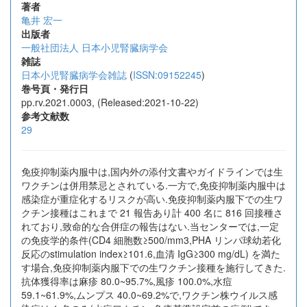
著者
亀井 宏一
出版者
一般社団法人 日本小児腎臓病学会
雑誌
日本小児腎臓病学会雑誌
(
ISSN:09152245
)
巻号頁・発行日
pp.rv.2021.0003, (Released:2021-10-22)
参考文献数
29
免疫抑制薬内服中は,国内外の添付文書やガイドラインでは生
ワクチンは併用禁忌とされている.一方で,免疫抑制薬内服中は
感染症が重症化するリスクが高い.免疫抑制薬内服下での生ワ
クチン接種はこれまで 21 報告あり計 400 名に 816 回接種さ
れており,致命的な合併症の報告はない.当センターでは,一定
の免疫学的条件(CD4 細胞数≥500/mm3,PHA リンパ球幼若化
反応のstimulation index≥101.6,血清 IgG≥300 mg/dL) を満た
す場合,免疫抑制薬内服下での生ワクチン接種を施行してきた.
抗体獲得率は麻疹 80.0~95.7%,風疹 100.0%,水痘
59.1~61.9%,ムンプス 40.0~69.2%で,ワクチン株ウイルス感