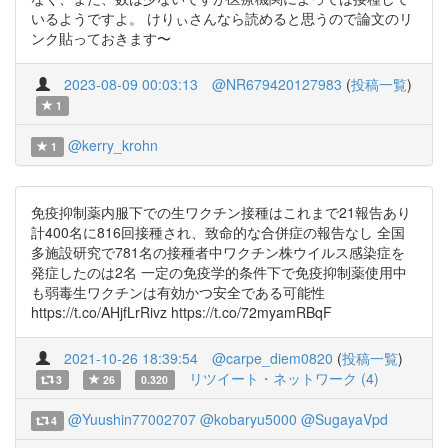
いるようですよ。 けりぃさんなら読めると思うので論文のリ
ンク貼っておきます〜
2023-08-09 00:03:13
@NR679420127983
(
投稿一覧
)
1
@kerry_krohn
1
免疫抑制薬内服下での生ワクチン接種はこれまで21報告あり
計400名に816回接種され、致命的な合併症の報告なし 全国
多施設研究で781名の接種者中ワクチン株ウイルス感染症を
発症したのは2名 一定の免疫学的条件下で免疫抑制薬使用中
も弱毒生ワクチンは有効かつ安全である可能性
https://t.co/AHjfLrRivz https://t.co/72myamRBqF
2021-10-26 18:39:54
@carpe_diem0820
(
投稿一覧
)
リツイート・ネットワーク (4)
3
26
0.320
@Yuushin77002707
@kobaryu5000
@SugayaVpd
4