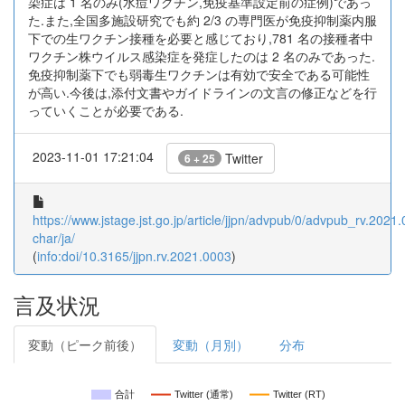
染症は 1 名のみ(水痘ワクチン,免疫基準設定前の症例)であっ
た.また,全国多施設研究でも約 2/3 の専門医が免疫抑制薬内服
下での生ワクチン接種を必要と感じており,781 名の接種者中
ワクチン株ウイルス感染症を発症したのは 2 名のみであった.
免疫抑制薬下でも弱毒生ワクチンは有効で安全である可能性
が高い.今後は,添付文書やガイドラインの文言の修正などを行
っていくことが必要である.
2023-11-01 17:21:04
Twitter
6 + 25
https://www.jstage.jst.go.jp/article/jjpn/advpub/0/advpub_rv.2021.
char/ja/
(
info:doi/10.3165/jjpn.rv.2021.0003
)
言及状況
変動（ピーク前後）
変動（月別）
分布
合計
Twitter (通常)
Twitter (RT)