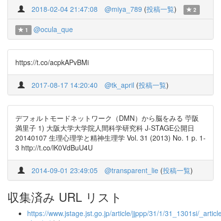
2018-02-04 21:47:08
@miya_789
(
投稿一覧
)
2
@ocula_que
1
https://t.co/acpkAPvBMi
2017-08-17 14:20:40
@tk_april
(
投稿一覧
)
デフォルトモードネットワーク（DMN）から脳をみる 苧阪
満里子 1) 大阪大学大学院人間科学研究科 J-STAGE公開日
20140107 生理心理学と精神生理学 Vol. 31 (2013) No. 1 p. 1-
3 http://t.co/lK0VdBuU4U
2014-09-01 23:49:05
@transparent_lie
(
投稿一覧
)
収集済み URL リスト
https://www.jstage.jst.go.jp/article/jjppp/31/1/31_1301si/_article