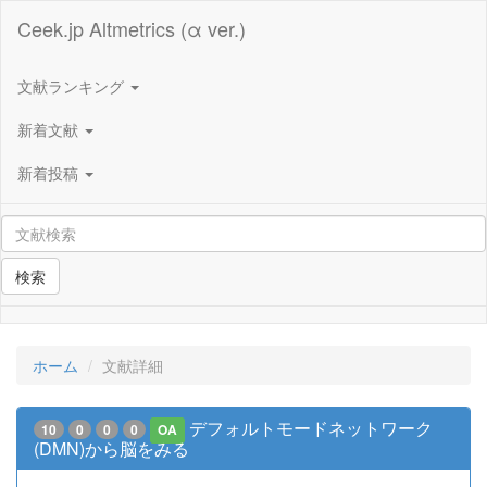
Ceek.jp Altmetrics (α ver.)
文献ランキング
新着文献
新着投稿
検索
ホーム
文献詳細
デフォルトモードネットワーク
10
0
0
0
OA
(DMN)から脳をみる