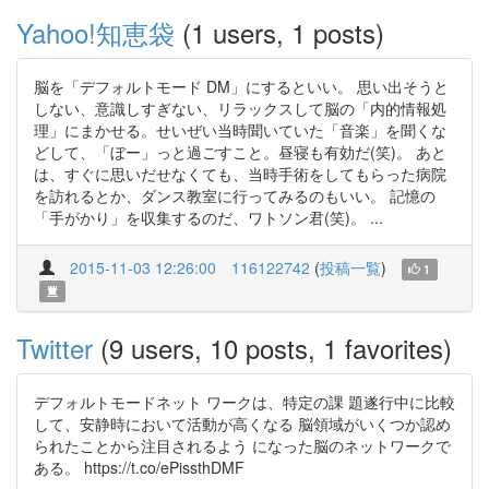
Yahoo!知恵袋
(1 users, 1 posts)
脳を「デフォルトモード DM」にするといい。 思い出そうと
しない、意識しすぎない、リラックスして脳の「内的情報処
理」にまかせる。せいぜい当時聞いていた「音楽」を聞くな
どして、「ぼー」っと過ごすこと。昼寝も有効だ(笑)。 あと
は、すぐに思いだせなくても、当時手術をしてもらった病院
を訪れるとか、ダンス教室に行ってみるのもいい。 記憶の
「手がかり」を収集するのだ、ワトソン君(笑)。 ...
2015-11-03 12:26:00
116122742
(
投稿一覧
)
1
Twitter
(9 users, 10 posts, 1 favorites)
デフォルトモードネット ワークは、特定の課 題遂行中に比較
して、安静時において活動が高くなる 脳領域がいくつか認め
られたことから注目されるよう になった脳のネットワークで
ある。 https://t.co/ePissthDMF