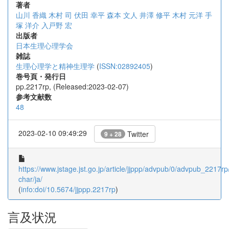
著者
山川 香織
木村 司
伏田 幸平
森本 文人
井澤 修平
木村 元洋
手
塚 洋介
入戸野 宏
出版者
日本生理心理学会
雑誌
生理心理学と精神生理学
(
ISSN:02892405
)
巻号頁・発行日
pp.2217rp, (Released:2023-02-07)
参考文献数
48
2023-02-10 09:49:29
Twitter
9 + 28
https://www.jstage.jst.go.jp/article/jjppp/advpub/0/advpub_2217rp/
char/ja/
(
info:doi/10.5674/jjppp.2217rp
)
言及状況