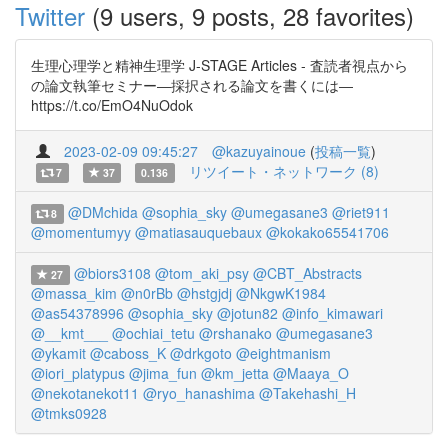
Twitter
(9 users, 9 posts, 28 favorites)
生理心理学と精神生理学 J-STAGE Articles - 査読者視点から
の論文執筆セミナー―採択される論文を書くには―
https://t.co/EmO4NuOdok
2023-02-09 09:45:27
@kazuyainoue
(
投稿一覧
)
リツイート・ネットワーク (8)
7
37
0.136
@DMchida
@sophia_sky
@umegasane3
@riet911
8
@momentumyy
@matiasauquebaux
@kokako65541706
@biors3108
@tom_aki_psy
@CBT_Abstracts
27
@massa_kim
@n0rBb
@hstgjdj
@NkgwK1984
@as54378996
@sophia_sky
@jotun82
@info_kimawari
@__kmt___
@ochiai_tetu
@rshanako
@umegasane3
@ykamit
@caboss_K
@drkgoto
@eightmanism
@iori_platypus
@jima_fun
@km_jetta
@Maaya_O
@nekotanekot11
@ryo_hanashima
@Takehashi_H
@tmks0928