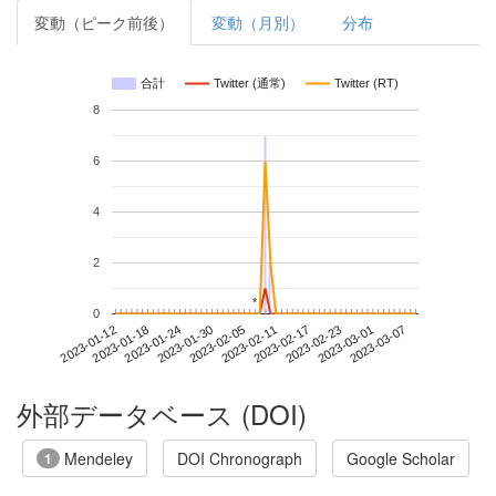
変動（ピーク前後）
変動（月別）
分布
合計
Twitter (通常)
Twitter (RT)
8
6
4
2
*
*
0
2023-03-01
2023-01-12
2023-01-30
2023-02-17
2023-03-07
2023-01-18
2023-02-05
2023-02-23
2023-01-24
2023-02-11
外部データベース (DOI)
Mendeley
DOI Chronograph
Google Scholar
1