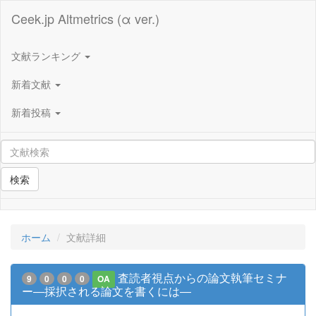
Ceek.jp Altmetrics (α ver.)
文献ランキング
新着文献
新着投稿
検索
ホーム
文献詳細
査読者視点からの論文執筆セミナ
9
0
0
0
OA
ー―採択される論文を書くには―