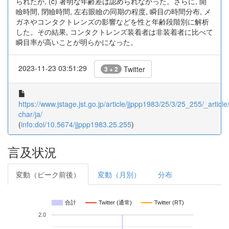
られたが, (c) 著明な年齢差は認められなかった。さらに, 開
瞼時間, 閉瞼時間, 左右眼瞼の同期の程度, 瞬目の時間分布, メ
ガネやコンタクトレンズの影響などを性と年齢段階別に解析
した。その結果, コンタクトレンズ装着者は非装着者に比べて
瞬目率が高いことが明らかになった。
2023-11-23 03:51:29
Twitter
3 + 2
https://www.jstage.jst.go.jp/article/jjppp1983/25/3/25_255/_article/
char/ja/
(
info:doi/10.5674/jjppp1983.25.255
)
言及状況
変動（ピーク前後）
変動（月別）
分布
合計
Twitter (通常)
Twitter (RT)
2.0