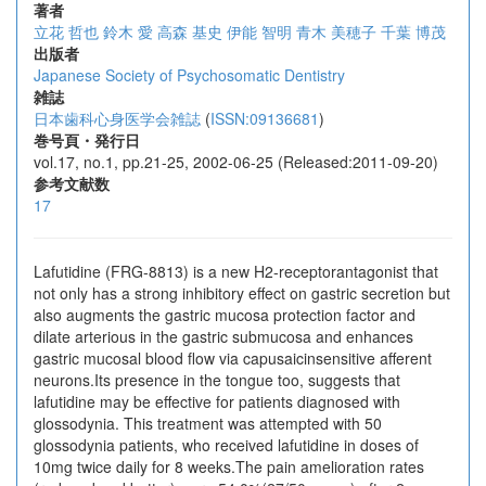
著者
立花 哲也
鈴木 愛
高森 基史
伊能 智明
青木 美穂子
千葉 博茂
出版者
Japanese Society of Psychosomatic Dentistry
雑誌
日本歯科心身医学会雑誌
(
ISSN:09136681
)
巻号頁・発行日
vol.17, no.1, pp.21-25, 2002-06-25 (Released:2011-09-20)
参考文献数
17
Lafutidine (FRG-8813) is a new H2-receptorantagonist that
not only has a strong inhibitory effect on gastric secretion but
also augments the gastric mucosa protection factor and
dilate arterious in the gastric submucosa and enhances
gastric mucosal blood flow via capusaicinsensitive afferent
neurons.Its presence in the tongue too, suggests that
lafutidine may be effective for patients diagnosed with
glossodynia. This treatment was attempted with 50
glossodynia patients, who received lafutidine in doses of
10mg twice daily for 8 weeks.The pain amelioration rates