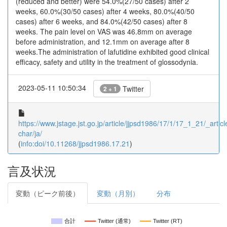
(reduced and better) were 54.0%(27/50 cases) after 2
weeks, 60.0%(30/50 cases) after 4 weeks, 80.0%(40/50
cases) after 6 weeks, and 84.0%(42/50 cases) after 8
weeks. The pain level on VAS was 46.8mm on average
before administration, and 12.1mm on average after 8
weeks.The administration of lafutidine exhibited good clinical
efficacy, safety and utility in the treatment of glossodynia.
2023-05-11 10:50:34
Twitter
2 + 1
https://www.jstage.jst.go.jp/article/jjpsd1986/17/1/17_1_21/_articl
char/ja/
(
info:doi/10.11268/jjpsd1986.17.21
)
言及状況
変動（ピーク前後）
変動（月別）
分布
合計
Twitter (通常)
Twitter (RT)