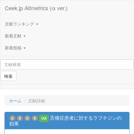
Ceek.jp Altmetrics (α ver.)
文献ランキング
新着文献
新着投稿
検索
ホーム
文献詳細
舌痛症患者に対するラフチジンの
2
0
0
0
OA
効果