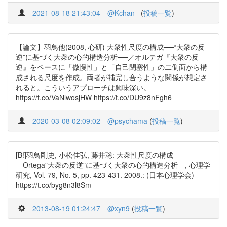
2021-08-18 21:43:04
@Kchan_
(
投稿一覧
)
【論文】羽鳥他(2008, 心研) 大衆性尺度の構成──“大衆の反
逆”に基づく大衆の心的構造分析──／オルテガ『大衆の反
逆』をベースに「傲慢性」と「自己閉塞性」の二側面から構
成される尺度を作成。両者が補完し合うような関係が想定さ
れると。こういうアプローチは興味深い。
https://t.co/VaNlwosjHW https://t.co/DU9z8nFgh6
2020-03-08 02:09:02
@psychama
(
投稿一覧
)
[B!]羽鳥剛史, 小松佳弘, 藤井聡: 大衆性尺度の構成
―Ortega"大衆の反逆"に基づく大衆の心的構造分析―, 心理学
研究, Vol. 79, No. 5, pp. 423-431. 2008.: (日本心理学会)
https://t.co/byg8n3l8Sm
2013-08-19 01:24:47
@xyn9
(
投稿一覧
)