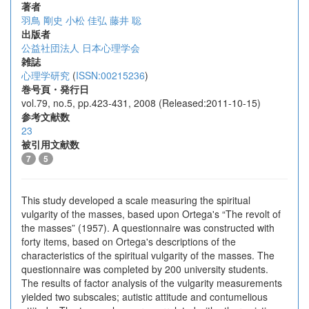
著者
羽鳥 剛史
小松 佳弘
藤井 聡
出版者
公益社団法人 日本心理学会
雑誌
心理学研究
(
ISSN:00215236
)
巻号頁・発行日
vol.79, no.5, pp.423-431, 2008 (Released:2011-10-15)
参考文献数
23
被引用文献数
7
5
This study developed a scale measuring the spiritual
vulgarity of the masses, based upon Ortega's “The revolt of
the masses” (1957). A questionnaire was constructed with
forty items, based on Ortega's descriptions of the
characteristics of the spiritual vulgarity of the masses. The
questionnaire was completed by 200 university students.
The results of factor analysis of the vulgarity measurements
yielded two subscales; autistic attitude and contumelious