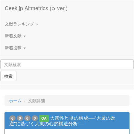
Ceek.jp Altmetrics (α ver.)
文献ランキング
新着文献
新着投稿
検索
ホーム
文献詳細
大衆性尺度の構成──“大衆の反
6
0
0
0
OA
逆”に基づく大衆の心的構造分析──