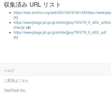
収集済み URL リスト
https://web.archive.org/web/20210818180149/https://www.jstage
(1)
https://www.jstage.jst.go.jp/article/jjpsy/79/5/79_5_423/_article
char/ja/
(4)
https://www.jstage.jst.go.jp/article/jjpsy/79/5/79_5_423/_pdf
(1)
ヘルプ
ご意見はこちら
TechTech Inc.