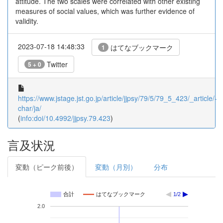
attitude. The two scales were correlated with other existing
measures of social values, which was further evidence of
validity.
2023-07-18 14:48:33
はてなブックマーク
1
Twitter
5 + 0
https://www.jstage.jst.go.jp/article/jjpsy/79/5/79_5_423/_article/-
char/ja/
(
info:doi/10.4992/jjpsy.79.423
)
言及状況
変動（ピーク前後）
変動（月別）
分布
合計
はてなブックマーク
1/2
2.0