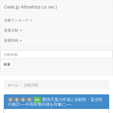
Ceek.jp Altmetrics (α ver.)
文献ランキング
新着文献
新着投稿
検索
ホーム
文献詳細
愛情尺度の作成と信頼性・妥当性
3
0
0
0
OA
の検討──中高年期夫婦を対象に──