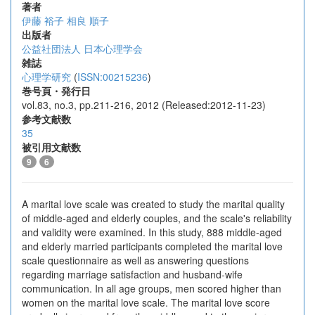
著者
伊藤 裕子
相良 順子
出版者
公益社団法人 日本心理学会
雑誌
心理学研究
(
ISSN:00215236
)
巻号頁・発行日
vol.83, no.3, pp.211-216, 2012 (Released:2012-11-23)
参考文献数
35
被引用文献数
9
6
A marital love scale was created to study the marital quality
of middle-aged and elderly couples, and the scale's reliability
and validity were examined. In this study, 888 middle-aged
and elderly married participants completed the marital love
scale questionnaire as well as answering questions
regarding marriage satisfaction and husband-wife
communication. In all age groups, men scored higher than
women on the marital love scale. The marital love score