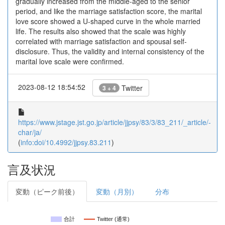
gradually increased from the middle-aged to the senior
period, and like the marriage satisfaction score, the marital
love score showed a U-shaped curve in the whole married
life. The results also showed that the scale was highly
correlated with marriage satisfaction and spousal self-
disclosure. Thus, the validity and internal consistency of the
marital love scale were confirmed.
2023-08-12 18:54:52
Twitter
3 + 4
https://www.jstage.jst.go.jp/article/jjpsy/83/3/83_211/_article/-
char/ja/
(
info:doi/10.4992/jjpsy.83.211
)
言及状況
変動（ピーク前後）
変動（月別）
分布
合計
Twitter (通常)