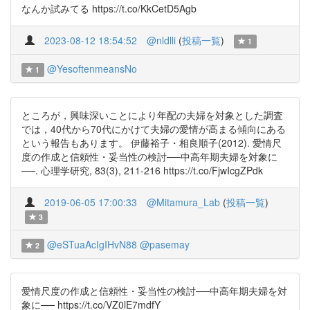
なんか試みてる https://t.co/KkCetD5Agb
2023-08-12 18:54:52
@nldlli
(
投稿一覧
)
1
@YesoftenmeansNo
1
ところが，興味深いことにより年配の夫婦を対象とした調査
では，40代から70代にかけて夫婦の愛情が高まる傾向にある
という報告もあります。 伊藤裕子・相良順子(2012). 愛情尺
度の作成と信頼性・妥当性の検討──中高年期夫婦を対象に
──. 心理学研究, 83(3), 211-216 https://t.co/FjwIcgZPdk
2019-06-05 17:00:33
@Mitamura_Lab
(
投稿一覧
)
3
@eSTuaAcIgIHvN88
@pasemay
2
愛情尺度の作成と信頼性・妥当性の検討──中高年期夫婦を対
象に── https://t.co/VZ0lE7mdfY