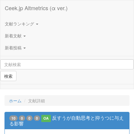
Ceek.jp Altmetrics (α ver.)
文献ランキング
新着文献
新着投稿
検索
ホーム
文献詳細
反すうが自動思考と抑うつに与え
10
0
0
0
OA
る影響