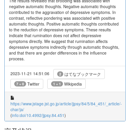
The results revealed that brooding was associated with
negative automatic thoughts. Negative automatic thoughts
contributed to the aggravation of depressive symptoms. In
contrast, reflective pondering was associated with positive
automatic thoughts. Positive automatic thoughts contributed
to the reduction of depressive symptoms. These results
indicate that rumination does not affect depressive
symptoms directly. We suggest that rumination affects
depressive symptoms indirectly through automatic thoughts,
and that there are gender differences in the influence
process.
2023-11-21 14:51:06
はてなブックマーク
2
Twitter
Wikipedia
7 + 0
1 + 1
https://www.jstage.jst.go.jp/article/jjpsy/84/5/84_451/_article/-
char/ja/
(
info:doi/10.4992/jjpsy.84.451
)