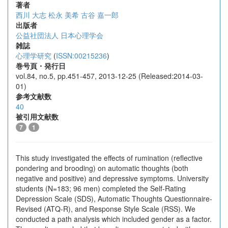
著者
西川 大志
松永 美希
古谷 嘉一郎
出版者
公益社団法人 日本心理学会
雑誌
心理学研究
(
ISSN:00215236
)
巻号頁・発行日
vol.84, no.5, pp.451-457, 2013-12-25 (Released:2014-03-
01)
参考文献数
40
被引用文献数
7
1
This study investigated the effects of rumination (reflective
pondering and brooding) on automatic thoughts (both
negative and positive) and depressive symptoms. University
students (N=183; 96 men) completed the Self-Rating
Depression Scale (SDS), Automatic Thoughts Questionnaire-
Revised (ATQ-R), and Response Style Scale (RSS). We
conducted a path analysis which included gender as a factor.