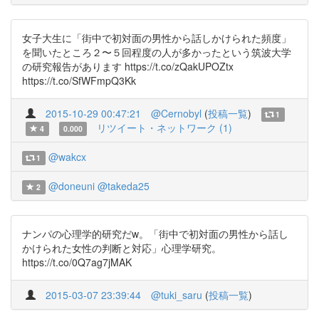
女子大生に「街中で初対面の男性から話しかけられた頻度」
を聞いたところ２〜５回程度の人が多かったという筑波大学
の研究報告があります https://t.co/zQakUPOZtx
https://t.co/SfWFmpQ3Kk
2015-10-29 00:47:21
@Cernobyl
(
投稿一覧
)
1
リツイート・ネットワーク (1)
4
0.000
@wakcx
1
@doneuni
@takeda25
2
ナンパの心理学的研究だw。「街中で初対面の男性から話し
かけられた女性の判断と対応」心理学研究。
https://t.co/0Q7ag7jMAK
2015-03-07 23:39:44
@tuki_saru
(
投稿一覧
)