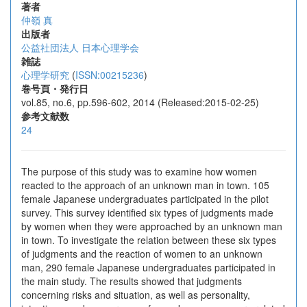
著者
仲嶺 真
出版者
公益社団法人 日本心理学会
雑誌
心理学研究
(
ISSN:00215236
)
巻号頁・発行日
vol.85, no.6, pp.596-602, 2014 (Released:2015-02-25)
参考文献数
24
The purpose of this study was to examine how women
reacted to the approach of an unknown man in town. 105
female Japanese undergraduates participated in the pilot
survey. This survey identified six types of judgments made
by women when they were approached by an unknown man
in town. To investigate the relation between these six types
of judgments and the reaction of women to an unknown
man, 290 female Japanese undergraduates participated in
the main study. The results showed that judgments
concerning risks and situation, as well as personality,