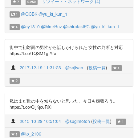
リツイート・ネットワーク (4)
7
0.250
@QCBK
@yu_ki_kun_1
4
@ey1310
@MmrRuz
@shiratakiPC
@yu_ki_kun_1
4
街中で初対面の男性から話しかけられた 女性の判断と対応
https://t.co/1QSM1gtYra
2017-12-19 11:31:23
@kajiyan_
(
投稿一覧
)
1
0
私はまだ世の中を知らないと思った。今日も頑張ろう。
https://t.co/QljKjc6RXi
2015-10-29 10:51:04
@sugimotoh
(
投稿一覧
)
1
@to_2106
1