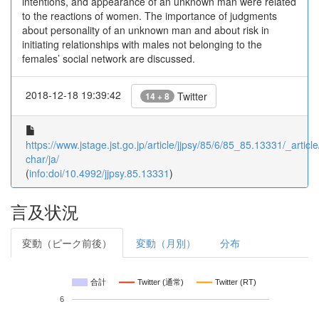
intentions, and appearance of an unknown man were related
to the reactions of women. The importance of judgments
about personality of an unknown man and about risk in
initiating relationships with males not belonging to the
females’ social network are discussed.
2018-12-18 19:39:42
Twitter
14 + 8
https://www.jstage.jst.go.jp/article/jjpsy/85/6/85_85.13331/_article
char/ja/
(
info:doi/10.4992/jjpsy.85.13331
)
言及状況
変動（ピーク前後）
変動（月別）
分布
合計
Twitter (通常)
Twitter (RT)
6