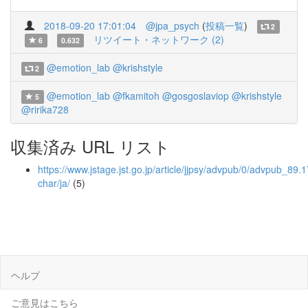
2018-09-20 17:01:04
@jpa_psych
(
投稿一覧
)
2
リツイート・ネットワーク (2)
6
0.632
@emotion_lab
@krishstyle
2
@emotion_lab
@fkamitoh
@gosgoslaviop
@krishstyle
5
@ririka728
収集済み URL リスト
https://www.jstage.jst.go.jp/article/jjpsy/advpub/0/advpub_89.1
char/ja/
(5)
ヘルプ
ご意見はこちら