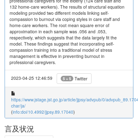
professional caregivers for the elderly (124 care staff and
132 home-care workers). The results of structural equation
modeling provided two different models linking self-
compassion to burnout via coping styles in care staff and
home-care workers. The root mean square error of
approximation in each sample was .056 and .053,
respectively, which suggests that the data largely fit the
model. These findings suggest that incorporating self-
compassion training into a traditional model of stress
management is effective in preventing burnout in
professional caregivers.
2023-04-25 12:46:59
Twitter
5 + 5
https://www.jstage.jst.go.jp/article/jjpsy/advpub/0/advpub_89.1704
char/ja/
(
info:doi/10.4992/jjpsy.89.17040
)
言及状況