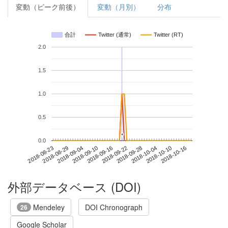
変動（ピーク前後）
変動（月別）
分布
合計
Twitter (通常)
Twitter (RT)
2.0
1.5
1.0
0.5
*
*
0.0
2018-10-10
2018-08-23
2018-09-10
2018-09-28
2018-10-16
2018-08-29
2018-09-16
2018-10-04
2018-09-04
2018-09-22
外部データベース (DOI)
Mendeley
DOI Chronograph
26
Google Scholar