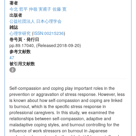
著者
今北 哲平
仲嶺 実甫子
佐藤 寛
出版者
公益社団法人 日本心理学会
雑誌
心理学研究
(
ISSN:00215236
)
巻号頁・発行日
pp.89.17040, (Released:2018-09-20)
参考文献数
47
被引用文献数
2
Self-compassion and coping play important roles in the
prevention or aggravation of stress response. However, less
is known about how self-compassion and coping are linked
to burnout, which is the specific stress response in
professional caregivers. In this study, we examined the
relationships between self-compassion, adaptive and
maladaptive coping styles, and burnout controlling for the
influence of work stressors on burnout in Japanese