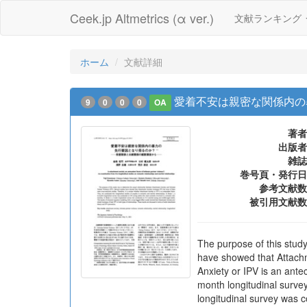
Ceek.jp Altmetrics (α ver.)
文献ランキング
ホーム
文献詳細
愛着不安は親密な関係内の
9
0
0
0
OA
著者
出版者
雑誌
巻号頁・発行日
参考文献数
被引用文献数
The purpose of this stud
have showed that Attachm
Anxiety or IPV is an ante
month longitudinal survey
longitudinal survey was 