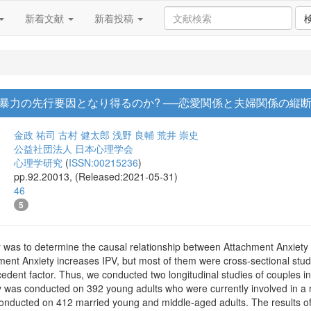
新着文献
新着投稿
暴力の先行要因となり得るのか? ──恋愛関係と夫婦関係の縦断
金政 祐司
古村 健太郎
浅野 良輔
荒井 崇史
公益社団法人 日本心理学会
心理学研究
(
ISSN:00215236
)
pp.92.20013, (Released:2021-05-31)
46
5
y was to determine the causal relationship between Attachment Anxiety 
ent Anxiety increases IPV, but most of them were cross-sectional studi
cedent factor. Thus, we conducted two longitudinal studies of couples in
 was conducted on 392 young adults who were currently involved in a ro
conducted on 412 married young and middle-aged adults. The results of