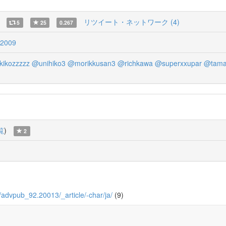
リツイート・ネットワーク (4)
5
25
0.267
2009
ikozzzzz
@unihiko3
@morikkusan3
@richkawa
@superxxupar
@tama
覧
)
2
/0/advpub_92.20013/_article/-char/ja/
(9)