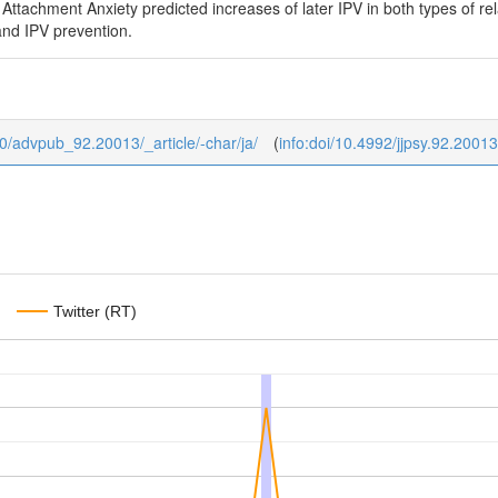
Attachment Anxiety predicted increases of later IPV in both types of re
and IPV prevention.
b/0/advpub_92.20013/_article/-char/ja/
(
info:doi/10.4992/jjpsy.92.20013
Twitter (RT)