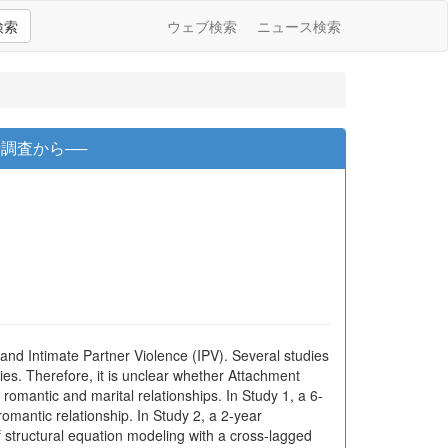
検索
ウェブ検索
ニュース検索
調査から──
and Intimate Partner Violence (IPV). Several studies
es. Therefore, it is unclear whether Attachment
 romantic and marital relationships. In Study 1, a 6-
mantic relationship. In Study 2, a 2-year
 structural equation modeling with a cross-lagged