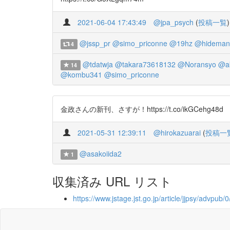
2021-06-04 17:43:49
@jpa_psych
(
投稿一覧
)
@jssp_pr
@simo_priconne
@19hz
@hideman
4
@tdatwja
@takara73618132
@Noransyo
@ak
14
@kombu341
@simo_priconne
金政さんの新刊、さすが！https://t.co/ikGCehg48d
2021-05-31 12:39:11
@hirokazuarai
(
投稿一
@asakoiida2
1
収集済み URL リスト
https://www.jstage.jst.go.jp/article/jjpsy/advpub