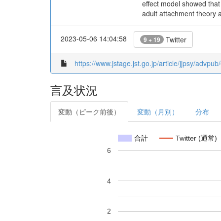
effect model showed that 
adult attachment theory 
2023-05-06 14:04:58
Twitter
9 + 19
https://www.jstage.jst.go.jp/article/jjpsy/advpu
言及状況
変動（ピーク前後）
変動（月別）
分布
合計
Twitter (通常)
6
4
2