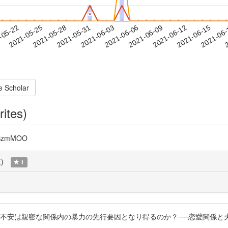
*
*
2021-06-12
2021-06-15
2021-06
-05-22
2
2021-05-25
2021-05-28
2021-05-31
2021-06-03
2021-06-06
2021-06-09
e Scholar
rites)
BzmMOO
覧
)
1
不安は親密な関係内の暴力の先行要因となり得るのか？──恋愛関係と