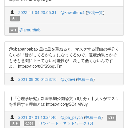
2022-11-04 20:05:31
@kawatteru4
(
投稿一覧
)
1
@amurdiab
1
@5babanbaba5 黒に黒を重ねると、マスクする理由の半分く
らいが「皆がしてるから」になってるので、遮蔽効果とかそ
もそも意識に上ってない可能性が、決して低くないんです
よ。 https://t.co/0GfSSpq5Tm
2021-08-20 01:38:10
@vjdevi
(
投稿一覧
)
【「心理学研究」新着早期公開論文（6月分）】人々がマスク
を着用する理由とは https://t.co/jySC4lMV8y
2021-07-01 13:24:40
@jpa_psych
(
投稿一覧
)
5
リツイート・ネットワーク (5)
9
0.338