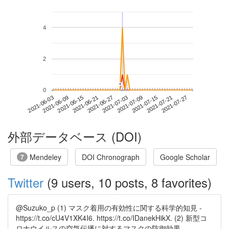
4
2
*
*
0
2021-07-21
2021-06-03
2021-06-21
2021-07-09
2021-07-27
2021-06-09
2021-06-27
2021-07-15
2021-06-15
2021-07-03
外部データベース (DOI)
Mendeley
DOI Chronograph
Google Scholar
7
Twitter
(9 users, 10 posts, 8 favorites)
@Suzuko_p (1) マスク着用の有効性に関する科学的知見 -
https://t.co/cU4V1XK4I6. https://t.co/IDanekHikX. (2) 新型コ
ロナウイルスの空気伝播に対するマスクの防御効果 ....