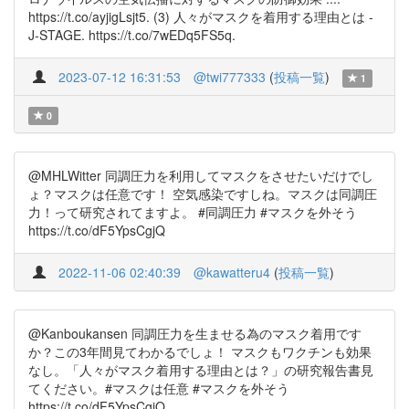
https://t.co/ayjigLsjt5. (3) 人々がマスクを着用する理由とは -
J-STAGE. https://t.co/7wEDq5FS5q.
2023-07-12 16:31:53
@twi777333
(
投稿一覧
)
1
0
@MHLWitter 同調圧力を利用してマスクをさせたいだけでし
ょ？マスクは任意です！ 空気感染ですしね。マスクは同調圧
力！って研究されてますよ。 #同調圧力 #マスクを外そう
https://t.co/dF5YpsCgjQ
2022-11-06 02:40:39
@kawatteru4
(
投稿一覧
)
@Kanboukansen 同調圧力を生ませる為のマスク着用です
か？この3年間見てわかるでしょ！ マスクもワクチンも効果
なし。「人々がマスク着用する理由とは？」の研究報告書見
てください。#マスクは任意 #マスクを外そう
https://t.co/dF5YpsCgjQ