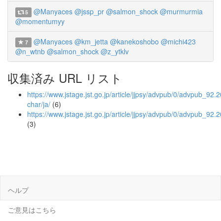
@Manyaces
@jssp_pr
@salmon_shock
@murmurmia
5
@momentumyy
@Manyaces
@km_jetta
@kanekoshobo
@michi423
7
@n_wtnb
@salmon_shock
@z_ytklv
収集済み URL リスト
https://www.jstage.jst.go.jp/article/jjpsy/advpub/0/advpub_92.2
char/ja/
(6)
https://www.jstage.jst.go.jp/article/jjpsy/advpub/0/advpub_92.
(3)
ヘルプ
ご意見はこちら