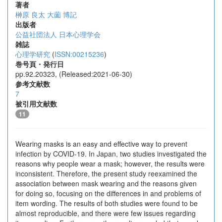
著者
榊原 良太
大薗 博記
出版者
公益社団法人 日本心理学会
雑誌
心理学研究
(
ISSN:00215236
)
巻号頁・発行日
pp.92.20323, (Released:2021-06-30)
参考文献数
7
被引用文献数
11
Wearing masks is an easy and effective way to prevent
infection by COVID-19. In Japan, two studies investigated the
reasons why people wear a mask; however, the results were
inconsistent. Therefore, the present study reexamined the
association between mask wearing and the reasons given
for doing so, focusing on the differences in and problems of
item wording. The results of both studies were found to be
almost reproducible, and there were few issues regarding