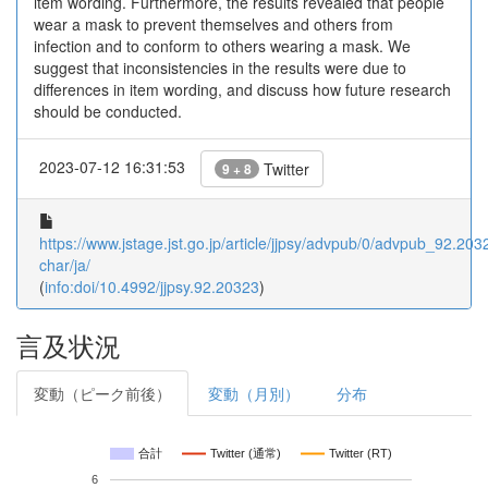
item wording. Furthermore, the results revealed that people
wear a mask to prevent themselves and others from
infection and to conform to others wearing a mask. We
suggest that inconsistencies in the results were due to
differences in item wording, and discuss how future research
should be conducted.
2023-07-12 16:31:53
Twitter
9 + 8
https://www.jstage.jst.go.jp/article/jjpsy/advpub/0/advpub_92.2032
char/ja/
(
info:doi/10.4992/jjpsy.92.20323
)
言及状況
変動（ピーク前後）
変動（月別）
分布
合計
Twitter (通常)
Twitter (RT)
6