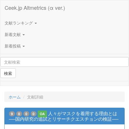
Ceek.jp Altmetrics (α ver.)
文献ランキング
新着文献
新着投稿
検索
ホーム
文献詳細
人々がマスクを着用する理由とは
9
0
0
0
OA
──国内研究の追試とリサーチクエスチョンの検証──