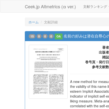
Ceek.jp Altmetrics (α ver.)
文献ランキング
ホーム
文献詳細
名前の好みは潜在自尊心
15
0
0
0
OA
著者
出版者
雑誌
巻号頁・発行日
参考文献数
A new method for measuri
the validity of this name
esteem Implicit Associati
indicator of implicit sel
liking measure. Meta-anal
correlated with the self-