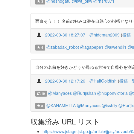
@neshogatu
@kwt_okw
@rnsr0371
3
面白そう！！ 名前の好みは潜在自尊心の指標となりうるか？ htt
2022-09-30 18:27:07
@hideman2009
(
投稿
@zabadak_robot
@agapepe1
@aiwendil1
@m
4
自分の名前を好きかどうか尋ねる方法で自尊心を測定する方
2022-09-30 12:17:26
@HalfGoldfish
(
投稿一
@Manyaces
@Rurijishan
@nipponvictoria
@S
10
@KANAMETTA
@Manyaces
@isshiiy
@Ruriji
8
収集済み URL リスト
https://www.jstage.jst.go.jp/article/jjpsy/advpub