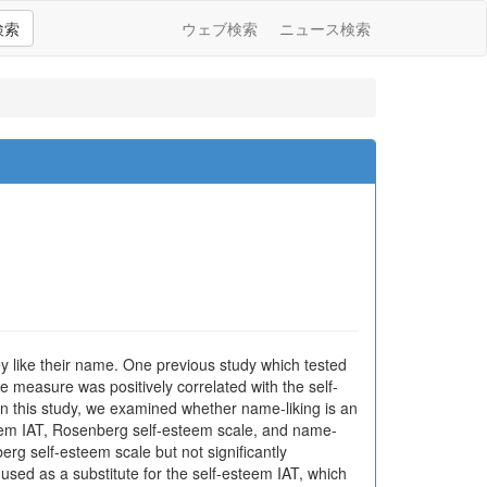
検索
ウェブ検索
ニュース検索
 like their name. One previous study which tested
he measure was positively correlated with the self-
 In this study, we examined whether name-liking is an
esteem IAT, Rosenberg self-esteem scale, and name-
rg self-esteem scale but not significantly
used as a substitute for the self-esteem IAT, which