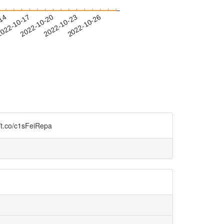
-14
022-10-17
2022-10-20
2022-10-23
2022-10-26
c1sFeiRepa