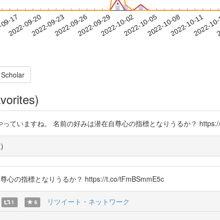
*
*
2022-10-08
2022-10-11
2022-10
-09-17
2
2022-09-20
2022-09-23
2022-09-26
2022-09-29
2022-10-02
2022-10-05
 Scholar
vorites)
すね。 名前の好みは潜在自尊心の指標となりうるか？ https://t.co/
覧
)
尊心の指標となりうるか？ https://t.co/tFmBSmmE5c
リツイート・ネットワーク
1
6