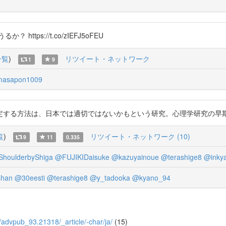
ps://t.co/zIEFJ5oFEU
一覧
)
リツイート・ネットワーク
1
9
asapon1009
法は、日本では適切ではないかもという研究。心理学研究の早期公開。 https
覧
)
リツイート・ネットワーク (10)
9
11
0.335
houlderbyShiga
@FUJIKIDaisuke
@kazuyainoue
@terashige8
@inkya
shan
@30eesti
@terashige8
@y_tadooka
@kyano_94
/0/advpub_93.21318/_article/-char/ja/
(15)