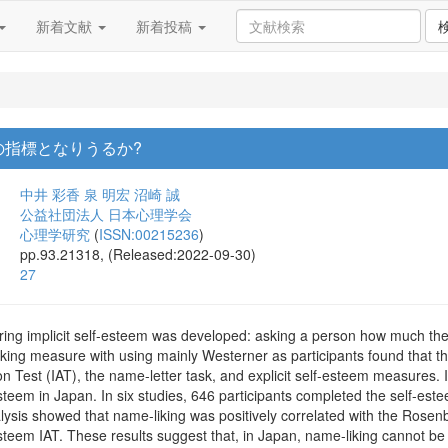
新着文献
新着投稿
の指標となりうるか?
中井 彩香
泉 明宏
沼崎 誠
公益社団法人 日本心理学会
心理学研究
(
ISSN:00215236
)
pp.93.21318, (Released:2022-09-30)
27
ng implicit self-esteem was developed: asking a person how much they
-liking measure with using mainly Westerner as participants found that t
on Test (IAT), the name-letter task, and explicit self-esteem measures.
f-esteem in Japan. In six studies, 646 participants completed the self-
ysis showed that name-liking was positively correlated with the Rosenbe
esteem IAT. These results suggest that, in Japan, name-liking cannot be 