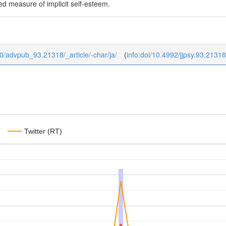
d measure of implicit self-esteem.
b/0/advpub_93.21318/_article/-char/ja/
(
info:doi/10.4992/jjpsy.93.21318
Twitter (RT)