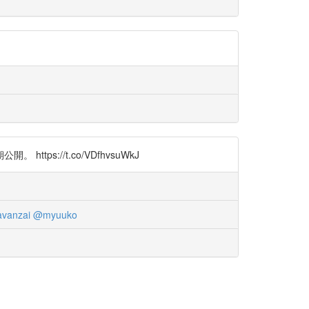
://t.co/VDfhvsuWkJ
vanzai
@myuuko