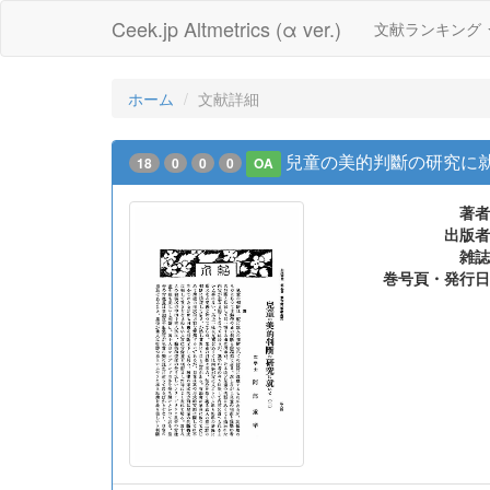
Ceek.jp Altmetrics (α ver.)
文献ランキング
ホーム
文献詳細
兒童の美的判斷の研究に就い
18
0
0
0
OA
著者
出版者
雑誌
巻号頁・発行日