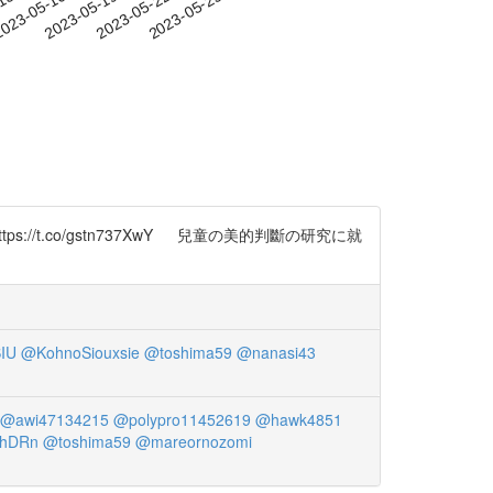
-13
023-05-16
2023-05-19
2023-05-22
2023-05-25
t.co/gstn737XwY 兒童の美的判斷の研究に就
SIU
@KohnoSiouxsie
@toshima59
@nanasi43
@awi47134215
@polypro11452619
@hawk4851
hDRn
@toshima59
@mareornozomi