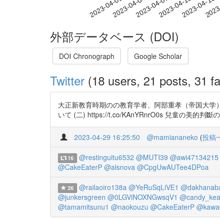
2023-04-07
2023-04-10
2023-04-13
2023
2023-04-01
2023-04-04
外部データベース (DOI)
DOI Chronograph
Google Scholar
Twitter
(18 users, 21 posts, 31 fa
大正新教育時期のの教育学者、阿部重孝（帝国大学）の論文
いて (二) https://t.co/KAnYRnrO0s 兒童の美的判斷の
2023-04-29 16:25:50
@mamiananeko
(
投稿
@restinguitu6532
@MUTI39
@awi47134215
16
@CakeEaterP
@alsnova
@CpgUwAUTee4DPoa
@railaoiro138a
@YeRuSqLiVE1
@dakhanaba
26
@junkersgreen
@0LGViNOXNGwsqV1
@candy_kea
@tamamitsunu1
@naokouzu
@CakeEaterP
@kawad