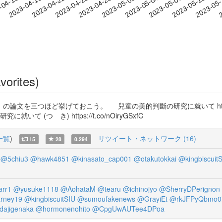
2023-05-07
2023-05-10
2023-05
-04-16
2
2023-04-19
2023-04-22
2023-04-25
2023-04-28
2023-05-01
2023-05-04
vorites)
を三つほど挙げておこう。 兒童の美的判斷の研究に就いて https://
研究に就いて (つゞき) https://t.co/nOiryGSxfC
一覧
)
リツイート・ネットワーク (16)
15
28
0.294
@5chiu3
@hawk4851
@kinasato_cap001
@otakutokkai
@kingbiscuit
rr1
@yusuke1118
@AohataM
@tearu
@ichinojyo
@SherryDPerignon
rney19
@kingbiscuitSIU
@sumoufakenews
@GrayiEt
@rkJFPyQbmo0
ajigenaka
@hormonenohito
@CpgUwAUTee4DPoa