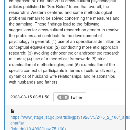
comparison of 1990 and 2000 cross-cultural psychological
articles published in “Sex Roles” found that overall, the
research is Western-centered and some methodological
problems remain to be solved concerning the measures and
the sampling. These findings lead to the following
suggestions for cross-cultural research on gender to resolve
the problems and contribute to the development of
psychology in general: (1) use of an operational definition for
conceptual equivalence; (2) conducting more etic-approach
research; (3) avoiding ethnocentric or androcentric research
attitudes; (4) use of a theoretical framework; (5) strict
examination of methodologies; and (6) examination of the
specific context of participants in terms of cultural diversity,
dynamics of husband-wife relationships, and relationships
with husbands and fathers.
2023-03-15 06:51:56
Twitter
6 + 8
https://www.jstage.jst.go.jp/article/jjpsy1926/75/2/75_2_160/_artic
char/ja/
(
info:doi/10.4992/jjpsy.75.160
)