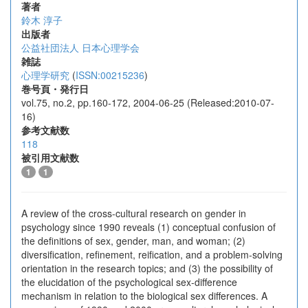
著者
鈴木 淳子
出版者
公益社団法人 日本心理学会
雑誌
心理学研究
(
ISSN:00215236
)
巻号頁・発行日
vol.75, no.2, pp.160-172, 2004-06-25 (Released:2010-07-
16)
参考文献数
118
被引用文献数
1
1
A review of the cross-cultural research on gender in
psychology since 1990 reveals (1) conceptual confusion of
the definitions of sex, gender, man, and woman; (2)
diversification, refinement, reification, and a problem-solving
orientation in the research topics; and (3) the possibility of
the elucidation of the psychological sex-difference
mechanism in relation to the biological sex differences. A