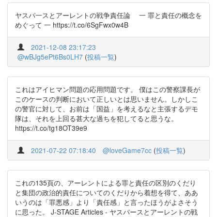
ヤスパ一スとアーレントの戦争責任論 一 罪と責任の概念を
めぐって 一 https://t.co/6SgFwx0w4B
2021-12-08 23:17:23
@wBJg5ePt6Bs0LH7
(
投稿一覧
)
これはアイヒマン問題の応用問題です。 僕はこの警察課長が
このケースの判断において正しいとは思いません。しかしこ
の警官に対して、お前は「国益」を考えるなと主張するデモ
隊は、それを上回る甚大な過ちを犯してると思うな。
https://t.co/tg18OT39e9
2021-07-22 07:18:40
@loveGame7cc
(
投稿一覧
)
これの135頁の、アーレントによる罪と責任の区別のくだり
と集団の政治的責任についてのくだりから着想を得て、ああ
いうのは「罪悪感」より「責任感」と言ったほうがよさそう
に思った。 J-STAGE Articles - ヤスパースとアーレントの戦