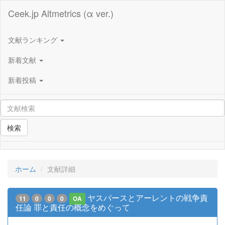
Ceek.jp Altmetrics (α ver.)
文献ランキング
新着文献
新着投稿
検索
ホーム
文献詳細
ヤスパースとアーレントの戦争責
11
0
0
0
OA
任論 罪と責任の概念をめぐって