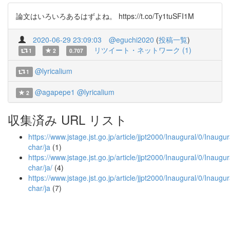
論文はいろいろあるはずよね。 https://t.co/Ty1tuSFI1M
2020-06-29 23:09:03
@eguchi2020
(
投稿一覧
)
リツイート・ネットワーク (1)
1
2
0.707
@lyricalium
1
@agapepe1
@lyricalium
2
収集済み URL リスト
https://www.jstage.jst.go.jp/article/jjpt2000/Inaugural/0/Inaugur
char/ja
(1)
https://www.jstage.jst.go.jp/article/jjpt2000/Inaugural/0/Inaugur
char/ja/
(4)
https://www.jstage.jst.go.jp/article/jjpt2000/Inaugural/0/Inaugu
char/ja
(7)