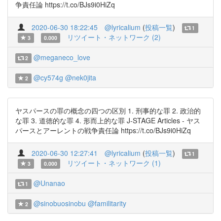
争責任論 https://t.co/BJs9i0HiZq
2020-06-30 18:22:45
@lyricalium
(
投稿一覧
)
1
リツイート・ネットワーク (2)
3
0.000
@meganeco_love
2
@cy574g
@nek0jita
2
ヤスパースの罪の概念の四つの区別 1. 刑事的な罪 2. 政治的
な罪 3. 道徳的な罪 4. 形而上的な罪 J-STAGE Articles - ヤス
パースとアーレントの戦争責任論 https://t.co/BJs9i0HiZq
2020-06-30 12:27:41
@lyricalium
(
投稿一覧
)
1
リツイート・ネットワーク (1)
3
0.000
@Unanao
1
@sinobuosinobu
@familitarity
2