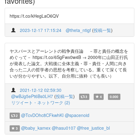
favorites)
https://t.co/kHegLaO6QV
2023-12-17 17:15:24
@theta_ntigf
(
投稿一覧
)
ヤスパースとアーレントの戦争責任論 －罪と責任の概念を
めぐって－ https://t.co/6SgFwx0w4B → 2000年に山田正行氏
が発表した論文。大戦後に全体主義・罪・責任・人間に向き
合った二人の哲学者の思想を考察している。重くて深くて長
いが分かりやすい。以下、自分用に抜粋（でも長い）
2021-12-12 02:59:30
@wBJg5ePt6Bs0LH7
(
投稿一覧
)
3
4
0.000
リツイート・ネットワーク (2)
@TcvDOhc8CFkwhKI
@spacenoid
2
@baby_kamex
@hasu0107
@free_justice_bl
3