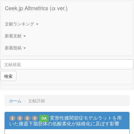
Ceek.jp Altmetrics (α ver.)
文献ランキング
新着文献
新着投稿
検索
ホーム
文献詳細
変形性膝関節症モデルラットを用
2
0
0
0
OA
いた膝蓋下脂肪体の低酸素化が線維化に及ぼす影響