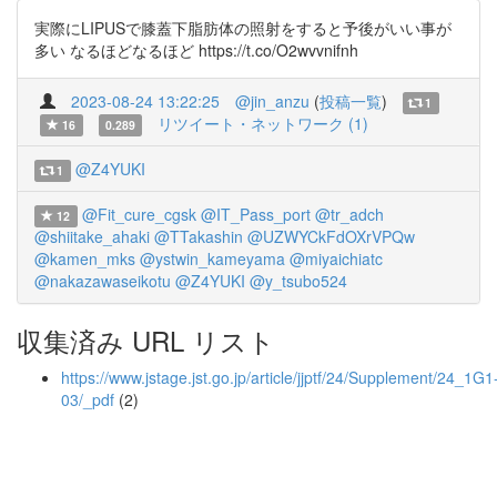
実際にLIPUSで膝蓋下脂肪体の照射をすると予後がいい事が
多い なるほどなるほど https://t.co/O2wvvnifnh
2023-08-24 13:22:25
@jin_anzu
(
投稿一覧
)
1
リツイート・ネットワーク (1)
16
0.289
@Z4YUKI
1
@Fit_cure_cgsk
@IT_Pass_port
@tr_adch
12
@shiitake_ahaki
@TTakashin
@UZWYCkFdOXrVPQw
@kamen_mks
@ystwin_kameyama
@miyaichiatc
@nakazawaseikotu
@Z4YUKI
@y_tsubo524
収集済み URL リスト
https://www.jstage.jst.go.jp/article/jjptf/24/Supplement/24_1G1
03/_pdf
(2)