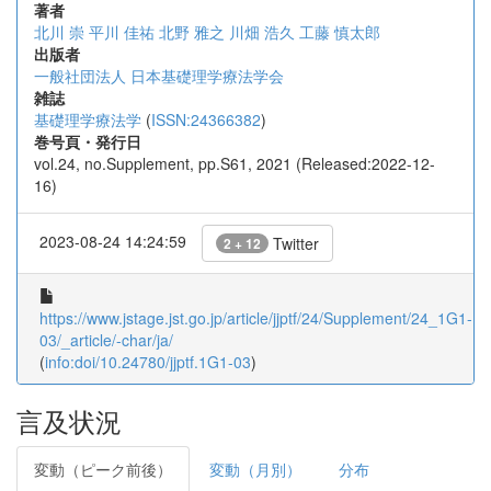
著者
北川 崇
平川 佳祐
北野 雅之
川畑 浩久
工藤 慎太郎
出版者
一般社団法人 日本基礎理学療法学会
雑誌
基礎理学療法学
(
ISSN:24366382
)
巻号頁・発行日
vol.24, no.Supplement, pp.S61, 2021 (Released:2022-12-
16)
2023-08-24 14:24:59
Twitter
2 + 12
https://www.jstage.jst.go.jp/article/jjptf/24/Supplement/24_1G1-
03/_article/-char/ja/
(
info:doi/10.24780/jjptf.1G1-03
)
言及状況
変動（ピーク前後）
変動（月別）
分布