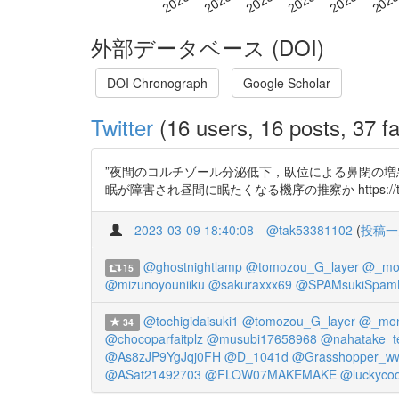
外部データベース (DOI)
DOI Chronograph
Google Scholar
Twitter
(16 users, 16 posts, 37 fa
”夜間のコルチゾール分泌低下，臥位による鼻閉の増
眠が障害され昼間に眠たくなる機序の推察か https://t.co
2023-03-09 18:40:08
@tak53381102
(
投稿一
@ghostnightlamp
@tomozou_G_layer
@_mo
15
@mizunoyouniiku
@sakuraxxx69
@SPAMsukiSpa
@tochigidaisuki1
@tomozou_G_layer
@_mon
34
@chocoparfaitplz
@musubi17658968
@nahatake_te
@As8zJP9YgJqj0FH
@D_1041d
@Grasshopper_w
@ASat21492703
@FLOW07MAKEMAKE
@luckyco