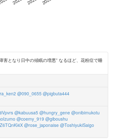
障害となり日中の傾眠の増悪” なるほど、花粉症で睡
ra_ken2
@090_0655
@pigbuta444
Vpvrs
@kabuusa5
@hungry_gene
@onibimukotu
goIzumo
@coemy_919
@giboushu
Z6TQnKl4X
@rose_japonaise
@ToshiyukiSaigo