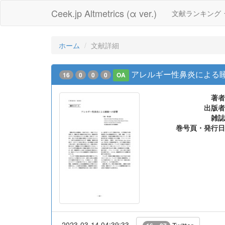
Ceek.jp Altmetrics (α ver.)
文献ランキング
ホーム
文献詳細
アレルギー性鼻炎による
16
0
0
0
OA
著者
出版者
雑誌
巻号頁・発行日
2023-03-14 04:39:33