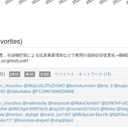
vorites)
悪，分泌物貯留による抗原暴露増加などで夜間の花粉症症状悪化→睡眠
/ghtn2LontH
覧
)
リツイート・ネットワーク (15)
15
41
0.133
n_chouchou
@9KqCc0LDTkZhG8O
@kumokumotori
@jinta_6
@sugiu
mNO
@otakutokkai
@FLOW07MAKEMAKE
_chouchou
@makimacky
@necocco8
@AkikoOonishi7
@2VNOVFudQi
ftef
@ANC5gshX5KF92r8
@zip333
@cocoa09270623
@hkoba
@Sei
ww
@horizon_skyhigh
@maria_jun1007
@MbXyaJw1Ekx1ilc
@Q2OboI
okie777
@teammanabeped
@xingqitian2