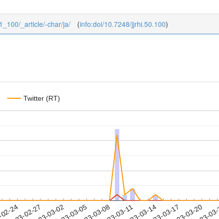
_1_100/_article/-char/ja/
(
info:doi/10.7248/jjrhi.50.100
)
Twitter (RT)
2023-03-17
2023-03-20
2023-03
-02-24
2
2023-02-27
2023-03-02
2023-03-05
2023-03-08
2023-03-11
2023-03-14