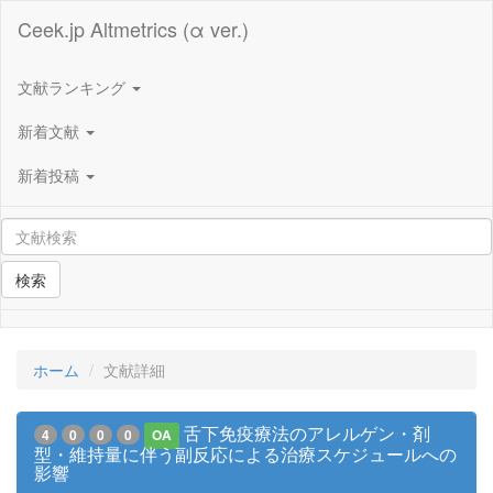
Ceek.jp Altmetrics (α ver.)
文献ランキング
新着文献
新着投稿
検索
ホーム
文献詳細
舌下免疫療法のアレルゲン・剤
4
0
0
0
OA
型・維持量に伴う副反応による治療スケジュールへの
影響