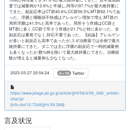
査では減量例が12.6%と半減し,同等の97.7%が最大維持量に
できた。副反応率はCT群40.6%,CC群56.5%,MT群62.1%であ
った。浮腫と咽喉頭不快感はアレルゲン増加で増え,MT群の
局所浮腫は41.5%と高率であった。局所そう痒感はCC群と
MT群に多く,CC群で耳そう痒感が21.7%と特に多かった。全
副反応は重篤でなく,対応不要であった。【結論】アレルゲン
が多いと副反応も高率であったが,スギ治療薬では全例で最大
維持量にできた。ダニでは主に浮腫の副反応で一時的減量例
も多くなったが,数%例を除いて最大維持量にできた。治療経
験が増えると減量例も少なくなった。
2023-03-27 20:54:24
Twitter
4 + 10
https://www.jstage.jst.go.jp/article/jjrhi/59/4/59_398/_article/-
char/ja/
(
info:doi/10.7248/jjrhi.59.398
)
言及状況