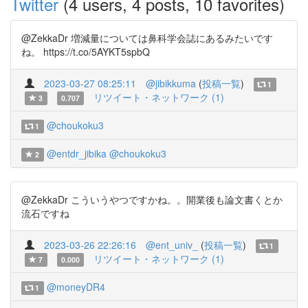
Twitter
(4 users, 4 posts, 10 favorites)
@ZekkaDr 増減量については鼻科学会誌にあるみたいです
ね。 https://t.co/5AYKT5spbQ
2023-03-27 08:25:11
@jibikkuma
(
投稿一覧
)
1
リツイート・ネットワーク (1)
3
0.707
@choukoku3
1
@entdr_jibika
@choukoku3
2
@ZekkaDr こういうやつですかね。。開業後も論文書くとか
流石ですね
2023-03-26 22:26:16
@ent_univ_
(
投稿一覧
)
1
リツイート・ネットワーク (1)
7
0.000
@moneyDR4
1