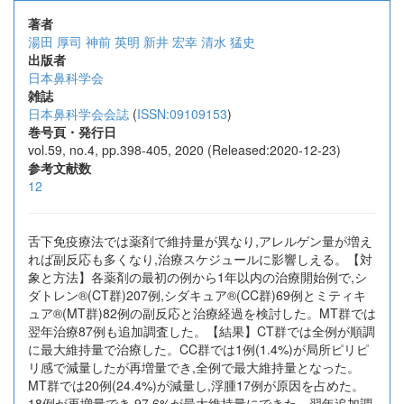
著者
湯田 厚司
神前 英明
新井 宏幸
清水 猛史
出版者
日本鼻科学会
雑誌
日本鼻科学会会誌
(
ISSN:09109153
)
巻号頁・発行日
vol.59, no.4, pp.398-405, 2020 (Released:2020-12-23)
参考文献数
12
舌下免疫療法では薬剤で維持量が異なり,アレルゲン量が増え
れば副反応も多くなり,治療スケジュールに影響しえる。【対
象と方法】各薬剤の最初の例から1年以内の治療開始例で,シ
ダトレン®(CT群)207例,シダキュア®(CC群)69例とミティキ
ュア®(MT群)82例の副反応と治療経過を検討した。MT群では
翌年治療87例も追加調査した。【結果】CT群では全例が順調
に最大維持量で治療した。CC群では1例(1.4%)が局所ピリピ
リ感で減量したが再増量でき,全例で最大維持量となった。
MT群では20例(24.4%)が減量し,浮腫17例が原因を占めた。
18例が再増量でき,97.6%が最大維持量にできた。翌年追加調