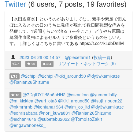
Twitter
(6 users, 7 posts, 19 favorites)
【水田皮膚炎】というのがありましてな… 素手や素足で田ん
ぼに入るとその日のうちに発疹が現れて数日間強烈な痒みを
発症して、1週間くらいで治る（←今ここ） どうやら原因は
鳥類住血吸虫によるセルカリア皮膚炎というものらしいん
す。 ↓詳しくはこちらに書いてある https://t.co/7kLdbDnllM
2023-06-26 00:14:57
@piecefarm1
(
投稿一覧
)
リツイート・ネットワーク (5)
7
20
0.354
@2chipi
@2chipi
@kiki_around50
@dy3wkamikaze
5
@Ranian26Shizume
@7DgIDYTB8n6nHH2
@osmnimo
@yumemibilly
18
@m_kicktea
@yuri_ota3
@kiki_around50
@tsuji_nouen22
@nkmrhrnb
@kentana1964
@aim_co_ltd
@dy3wkamikaze
@sonrisababa
@nori_kuwa831
@Ranian26Shizume
@eichan4649
@subetebu2022
@TomoIsoZaki1
@engawanoneko_