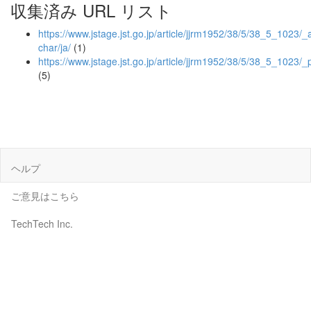
収集済み URL リスト
https://www.jstage.jst.go.jp/article/jjrm1952/38/5/38_5_1023/_ar
char/ja/
(1)
https://www.jstage.jst.go.jp/article/jjrm1952/38/5/38_5_1023/_
(5)
ヘルプ
ご意見はこちら
TechTech Inc.