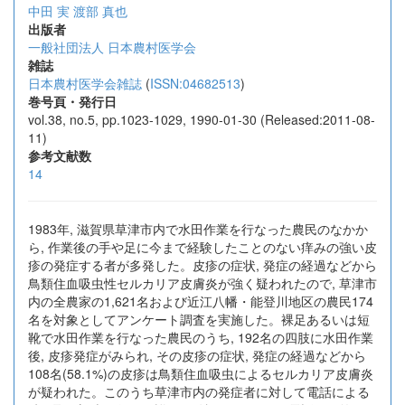
中田 実
渡部 真也
出版者
一般社団法人 日本農村医学会
雑誌
日本農村医学会雑誌
(
ISSN:04682513
)
巻号頁・発行日
vol.38, no.5, pp.1023-1029, 1990-01-30 (Released:2011-08-
11)
参考文献数
14
1983年, 滋賀県草津市内で水田作業を行なった農民のなかか
ら, 作業後の手や足に今まで経験したことのない痒みの強い皮
疹の発症する者が多発した。皮疹の症状, 発症の経過などから
鳥類住血吸虫性セルカリア皮膚炎が強く疑われたので, 草津市
内の全農家の1,621名および近江八幡・能登川地区の農民174
名を対象としてアンケート調査を実施した。裸足あるいは短
靴で水田作業を行なった農民のうち, 192名の四肢に水田作業
後, 皮疹発症がみられ, その皮疹の症状, 発症の経過などから
108名(58.1%)の皮疹は鳥類住血吸虫によるセルカリア皮膚炎
が疑われた。このうち草津市内の発症者に対して電話による