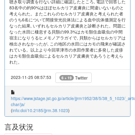
聴き取り調査を行ない詳細に確認したところ, 電話で回答した
83名中の約90%はほぼセルカリア皮膚炎に間違いないものと
考えられた。またこれらのセルカリア皮膚炎と考えられた者
のうち6名について間接蛍光抗体法による血中抗体価測定を行
なった結果, いずれもセルカリア皮膚炎と診断された。問題に
なった水田に棲息する貝類の99.3%はカモ類住血吸虫の中間
宿主になりうるヒメモノアラガイで, 貝類からはセルカリアは
検出されなかったが, この地区の水田にはカモの飛来が確認さ
れている。以上より今回草津市の水田作業者に多発した皮疹
はカモ類住血吸虫によるセルカリア皮膚炎であろうと考えら
れた。
2023-11-25 08:57:53
Twitter
6 + 19
https://www.jstage.jst.go.jp/article/jjrm1952/38/5/38_5_1023/_artic
char/ja/
(
info:doi/10.2185/jjrm.38.1023
)
言及状況