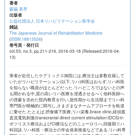
著者
森脇 美早
出版者
公益社団法人 日本リハビリテーション医学会
雑誌
The Japanese Journal of Rehabilitation Medicine
(
ISSN:18813526
)
巻号頁・発行日
vol.53, no.3, pp.211-216, 2016-03-18 (Released:2016-04-
13)
筆者が赴任したケアミックス病院には,療法士は多数在籍して
いたがリハビリテーション(以下,リハ)科医はおらず,リハ科医
を知らない職員がほとんどだった.リハどころではないとの声
も聞かれる中,質の高いリハ医療を浸透させるべく他科医師へ
の啓蒙を含めた院内教育を行い,急性期から生活期までリハ科
専門医が積極的に関与し,さまざまなチームアプローチを軌道
に乗せた.たとえば,摂食嚥下医療,リハ栄養,brace clinic,経頭蓋
直流電気刺激(transcranial direct current stimulation:tDCS)や
ボツリヌス療法およびCI療法などのニューロリハ,回復期リハ
科回診,リハ科医・療法士の学会発表推進などである.リハ科専