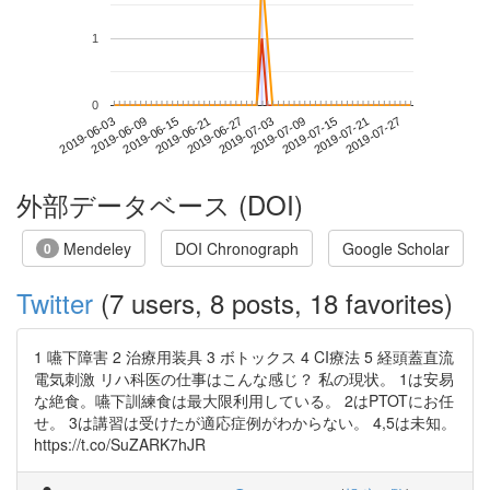
1
0
2019-07-21
2019-06-03
2019-06-21
2019-07-09
2019-07-27
2019-06-09
2019-06-27
2019-07-15
2019-06-15
2019-07-03
外部データベース (DOI)
Mendeley
DOI Chronograph
Google Scholar
0
Twitter
(7 users, 8 posts, 18 favorites)
1 嚥下障害 2 治療用装具 3 ボトックス 4 CI療法 5 経頭蓋直流
電気刺激 リハ科医の仕事はこんな感じ？ 私の現状。 1は安易
な絶食。嚥下訓練食は最大限利用している。 2はPTOTにお任
せ。 3は講習は受けたが適応症例がわからない。 4,5は未知。
https://t.co/SuZARK7hJR