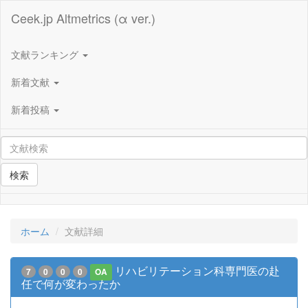
Ceek.jp Altmetrics (α ver.)
文献ランキング
新着文献
新着投稿
検索
ホーム
文献詳細
リハビリテーション科専門医の赴
7
0
0
0
OA
任で何が変わったか