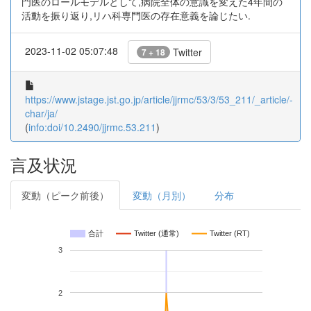
門医のロールモデルとして,病院全体の意識を変えた4年間の
活動を振り返り,リハ科専門医の存在意義を論じたい.
2023-11-02 05:07:48
Twitter
7 + 18
https://www.jstage.jst.go.jp/article/jjrmc/53/3/53_211/_article/-
char/ja/
(
info:doi/10.2490/jjrmc.53.211
)
言及状況
変動（ピーク前後）
変動（月別）
分布
合計
Twitter (通常)
Twitter (RT)
3
2